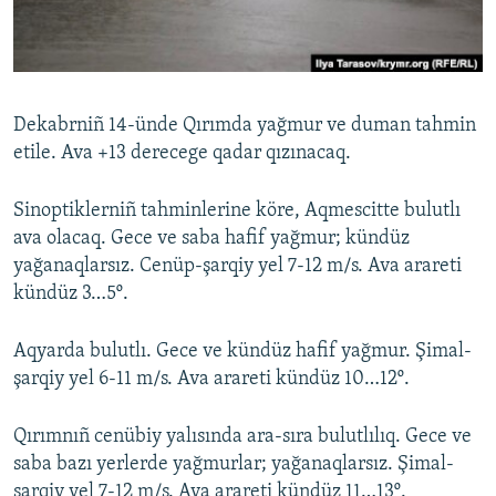
Русский
Українською
Dekabrniñ 14-ünde Qırımda yağmur ve duman tahmin
QOŞULIÑIZ!
etile. Ava +13 derecege qadar qızınacaq.
Sinoptiklerniñ tahminlerine köre, Aqmescitte bulutlı
ava olacaq. Gece ve saba hafif yağmur; kündüz
RFE/RS bütün saytları
yağanaqlarsız. Cenüp-şarqiy yel 7-12 m/s. Ava arareti
kündüz 3…5º.
Aqyarda bulutlı. Gece ve kündüz hafif yağmur. Şimal-
şarqiy yel 6-11 m/s. Ava arareti kündüz 10…12º.
Qırımnıñ cenübiy yalısında ara-sıra bulutlılıq. Gece ve
saba bazı yerlerde yağmurlar; yağanaqlarsız. Şimal-
şarqiy yel 7-12 m/s. Ava arareti kündüz 11…13º.