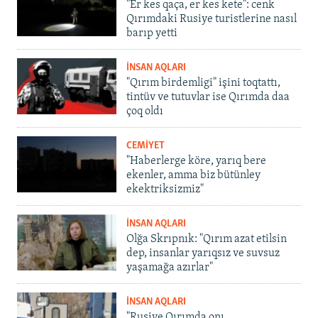
"Er kes qaça, er kes kete": cenk
Qırımdaki Rusiye turistlerine nasıl
barıp yetti
İNSAN AQLARI
"Qırım birdemligi" işini toqtattı,
tintüv ve tutuvlar ise Qırımda daa
çoq oldı
CEMİYET
"Haberlerge köre, yarıq bere
ekenler, amma biz bütünley
ekektriksizmiz"
İNSAN AQLARI
Olğa Skrıpnık: "Qırım azat etilsin
dep, insanlar yarıqsız ve suvsuz
yaşamağa azırlar"
İNSAN AQLARI
"Rusiye Qırımda onı