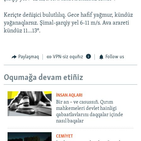
Keriçte deñişici bulutlılıq. Gece hafif yağmur, kündüz
yağanaqlarsız. Şimal-şarqiy yel 6-11 m/s. Ava arareti
kündüz 11…13º.
Paylaşmaq
VPN-siz oquñız
Follow us
Oqumağa devam etiñiz
İNSAN AQLARI
Bir an – ve casussıñ. Qırım
mahkemeleri devlet hainligi
qabaatlavlarını daqqalar içinde
nasıl baqalar
CEMİYET