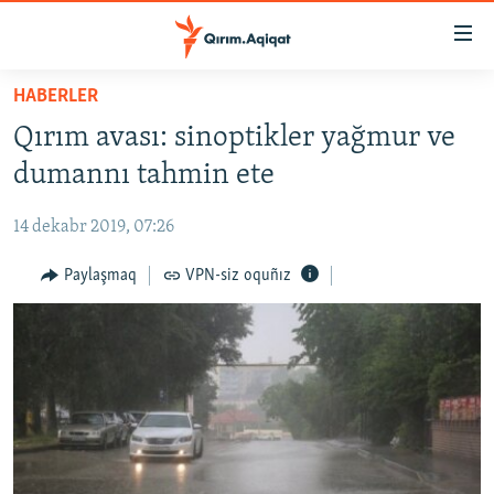
Link
açıqlığı
Esas
HABERLER
mündericege
HABERLER
Qırım avası: sinoptikler yağmur ve
qaytmaq
SİYASET
Baş
dumannı tahmin ete
İQTİSADİYAT
navigatsiyağa
qaytmaq
14 dekabr 2019, 07:26
CEMİYET
Qıdıruvğa
MEDENİYET
Paylaşmaq
VPN-siz oquñız
qaytmaq
İNSAN AQLARI
VİDEO
SÜRET
BLOGLAR
FİKİR