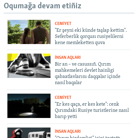
Oqumağa devam etiñiz
CEMİYET
"Er şeyni eki künde taşlap kettim".
Seferberlik qorqusı rusiyelilerni
kene memleketten quva
İNSAN AQLARI
Bir an – ve casussıñ. Qırım
mahkemeleri devlet hainligi
qabaatlavlarını daqqalar içinde
nasıl baqalar
CEMİYET
"Er kes qaça, er kes kete": cenk
Qırımdaki Rusiye turistlerine nasıl
barıp yetti
İNSAN AQLARI