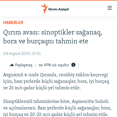
Link
açıqlığı
Esas
HABERLER
mündericege
HABERLER
Qırım avası: sinoptikler sağanaq,
qaytmaq
SİYASET
Baş
bora ve burçaqnı tahmin ete
İQTİSADİYAT
navigatsiyağa
qaytmaq
04 avgust 2019, 10:01
CEMİYET
Qıdıruvğa
MEDENİYET
Paylaşmaq
VPN-siz oquñız
qaytmaq
İNSAN AQLARI
Avgustnıñ 4-ünde Qırımda, cenübiy tsiklon keçecegi
içün, bazı yerlerde küçlü sağanaqlar, bora, iyi burçaq
VİDEO
ve 25 m/s qadar küçlü yel tahmin etile.
SÜRET
Sinoptiklerniñ tahminlerine köre, Aqmescitte bulutlı
BLOGLAR
ve açılmalarnen. Bazı yerlerde küçlü sağanaqlar, bora,
FİKİR
iyi burçaq ve 20-25 m/s qadar küçlü yel tahmin etile.