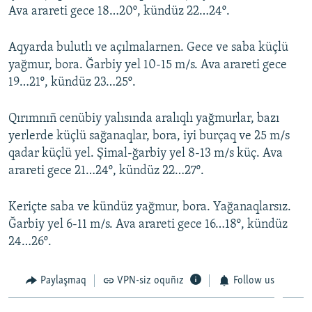
Ava arareti gece 18…20º, kündüz 22…24º.
Русский
Aqyarda bulutlı ve açılmalarnen. Gece ve saba küçlü
Українською
yağmur, bora. Ğarbiy yel 10-15 m/s. Ava arareti gece
19…21º, kündüz 23…25º.
QOŞULIÑIZ!
Qırımnıñ cenübiy yalısında aralıqlı yağmurlar, bazı
yerlerde küçlü sağanaqlar, bora, iyi burçaq ve 25 m/s
RFE/RS bütün saytları
qadar küçlü yel. Şimal-ğarbiy yel 8-13 m/s küç. Ava
arareti gece 21…24º, kündüz 22…27º.
Keriçte saba ve kündüz yağmur, bora. Yağanaqlarsız.
Ğarbiy yel 6-11 m/s. Ava arareti gece 16…18º, kündüz
24…26º.
Paylaşmaq
VPN-siz oquñız
Follow us