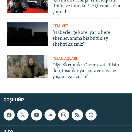
"Qırım birdemligi" işini toqtattı,
tintüv ve tutuvlar ise Qırımda daa
çoq oldı
CEMİYET
"Haberlerge köre, yarıq bere
ekenler, amma biz bütünley
ekektriksizmiz"
İNSAN AQLARI
Olğa Skrıpnık: "Qırım azat etilsin
dep, insanlar yarıqsız ve suvsuz
yaşamağa azırlar"
QOŞULIÑIZ!