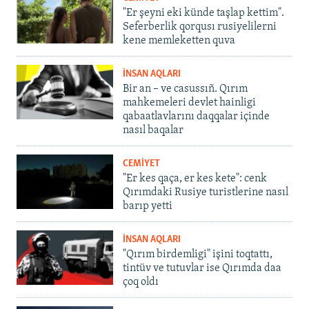
"Er şeyni eki künde taşlap kettim".
Seferberlik qorqusı rusiyelilerni
kene memleketten quva
İNSAN AQLARI
Bir an – ve casussıñ. Qırım
mahkemeleri devlet hainligi
qabaatlavlarını daqqalar içinde
nasıl baqalar
CEMİYET
"Er kes qaça, er kes kete": cenk
Qırımdaki Rusiye turistlerine nasıl
barıp yetti
İNSAN AQLARI
"Qırım birdemligi" işini toqtattı,
tintüv ve tutuvlar ise Qırımda daa
çoq oldı