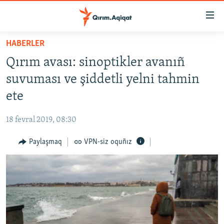
Link
açıqlığı
Esas
HABERLER
mündericege
HABERLER
Qırım avası: sinoptikler avanıñ
qaytmaq
SİYASET
Baş
suvuması ve şiddetli yelni tahmin
İQTİSADİYAT
navigatsiyağa
ete
qaytmaq
CEMİYET
Qıdıruvğa
18 fevral 2019, 08:30
MEDENİYET
qaytmaq
Paylaşmaq
VPN-siz oquñız
İNSAN AQLARI
VİDEO
SÜRET
BLOGLAR
FİKİR