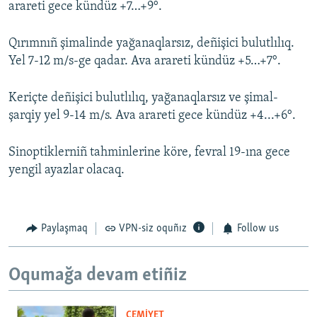
arareti gece kündüz +7…+9°.
Qırımnıñ şimalinde yağanaqlarsız, deñişici bulutlılıq.
Yel 7-12 m/s-ge qadar. Ava arareti kündüz +5…+7°.
Keriçte deñişici bulutlılıq, yağanaqlarsız ve şimal-
şarqiy yel 9-14 m/s. Ava arareti gece kündüz +4...+6°.
Sinoptiklerniñ tahminlerine köre, fevral 19-ına gece
yengil ayazlar olacaq.
Paylaşmaq
VPN-siz oquñız
Follow us
Oqumağa devam etiñiz
CEMİYET