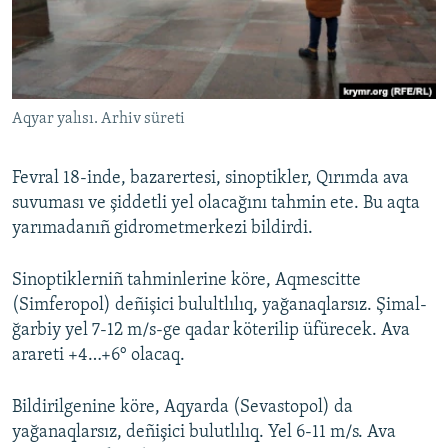
Русский
Українською
Aqyar yalısı. Arhiv süreti
QOŞULIÑIZ!
Fevral 18-inde, bazarertesi, sinoptikler, Qırımda ava
suvuması ve şiddetli yel olacağını tahmin ete. Bu aqta
RFE/RS bütün saytları
yarımadanıñ gidrometmerkezi bildirdi.
Sinoptiklerniñ tahminlerine köre, Aqmescitte
(Simferopol) deñişici bulultlılıq, yağanaqlarsız. Şimal-
ğarbiy yel 7-12 m/s-ge qadar köterilip üfürecek. Ava
arareti +4…+6° olacaq.
Bildirilgenine köre, Aqyarda (Sevastopol) da
yağanaqlarsız, deñişici bulutlılıq. Yel 6-11 m/s. Ava