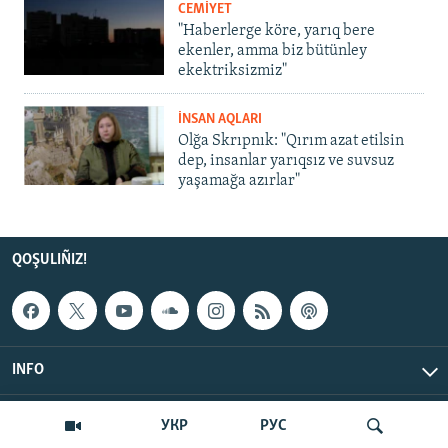
CEMİYET
"Haberlerge köre, yarıq bere
ekenler, amma biz bütünley
ekektriksizmiz"
İNSAN AQLARI
Olğa Skrıpnık: "Qırım azat etilsin
dep, insanlar yarıqsız ve suvsuz
yaşamağa azırlar"
QOŞULIÑIZ!
INFO
© Qırım.Aqiqat, 2026 | All Rights Reserved.
УКР
РУС