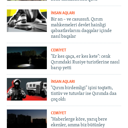
İNSAN AQLARI
Bir an – ve casussıñ. Qırım
mahkemeleri devlet hainligi
qabaatlavlarını daqqalar içinde
nasıl baqalar
CEMİYET
"Er kes qaça, er kes kete": cenk
Qırımdaki Rusiye turistlerine nasıl
barıp yetti
İNSAN AQLARI
"Qırım birdemligi" işini toqtattı,
tintüv ve tutuvlar ise Qırımda daa
çoq oldı
CEMİYET
"Haberlerge köre, yarıq bere
ekenler, amma biz bütünley