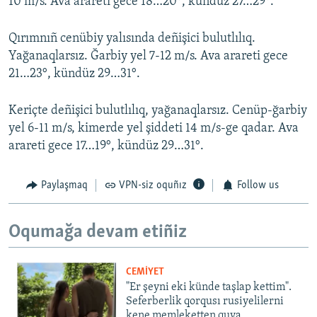
10 m/s. Ava arareti gece 18…20°, kündüz 27…29°.
Qırımnıñ cenübiy yalısında deñişici bulutlılıq.
Yağanaqlarsız. Ğarbiy yel 7-12 m/s. Ava arareti gece
21…23°, kündüz 29…31°.
Keriçte deñişici bulutlılıq, yağanaqlarsız. Cenüp-ğarbiy
yel 6-11 m/s, kimerde yel şiddeti 14 m/s-ge qadar. Ava
arareti gece 17…19°, kündüz 29…31°.
Paylaşmaq
VPN-siz oquñız
Follow us
Oqumağa devam etiñiz
CEMİYET
"Er şeyni eki künde taşlap kettim".
Seferberlik qorqusı rusiyelilerni
kene memleketten quva