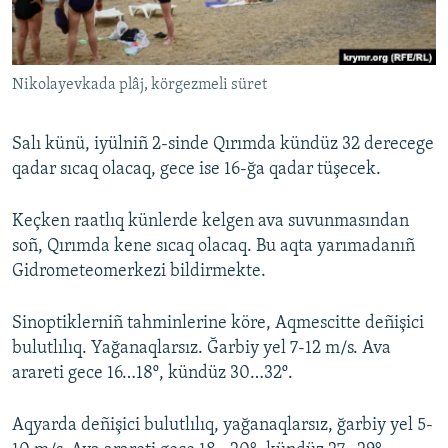
Русский
Українською
Nikolayevkada plâj, körgezmeli süret
QOŞULIÑIZ!
Salı künü, iyülniñ 2-sinde Qırımda kündüz 32 derecege
qadar sıcaq olacaq, gece ise 16-ğa qadar tüşecek.
RFE/RS bütün saytları
Keçken raatlıq künlerde kelgen ava suvunmasından
soñ, Qırımda kene sıcaq olacaq. Bu aqta yarımadanıñ
Gidrometeomerkezi bildirmekte.
Sinoptiklerniñ tahminlerine köre, Aqmescitte deñişici
bulutlılıq. Yağanaqlarsız. Ğarbiy yel 7-12 m/s. Ava
arareti gece 16…18º, kündüz 30…32º.
Aqyarda deñişici bulutlılıq, yağanaqlarsız, ğarbiy yel 5-