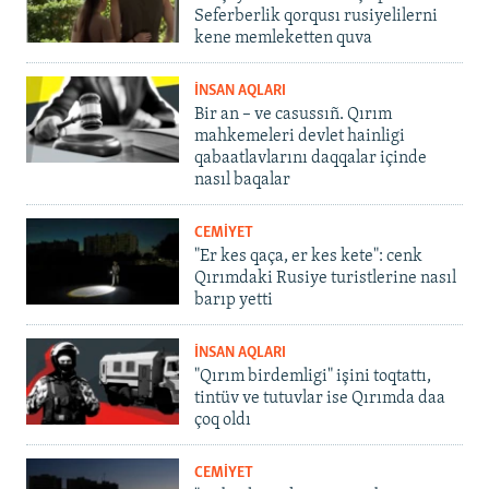
Seferberlik qorqusı rusiyelilerni
kene memleketten quva
İNSAN AQLARI
Bir an – ve casussıñ. Qırım
mahkemeleri devlet hainligi
qabaatlavlarını daqqalar içinde
nasıl baqalar
CEMİYET
"Er kes qaça, er kes kete": cenk
Qırımdaki Rusiye turistlerine nasıl
barıp yetti
İNSAN AQLARI
"Qırım birdemligi" işini toqtattı,
tintüv ve tutuvlar ise Qırımda daa
çoq oldı
CEMİYET