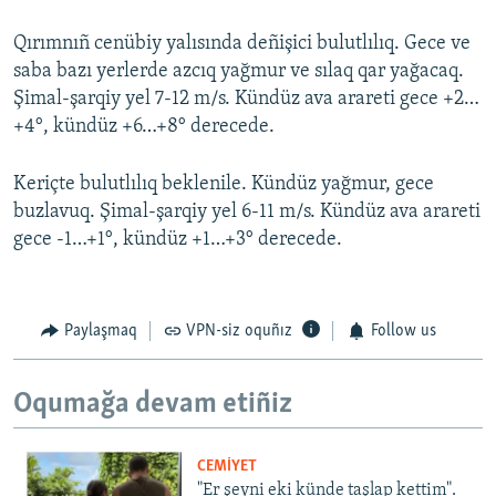
Qırımnıñ cenübiy yalısında deñişici bulutlılıq. Gece ve
saba bazı yerlerde azcıq yağmur ve sılaq qar yağacaq.
Şimal-şarqiy yel 7-12 m/s. Kündüz ava arareti gece +2…
+4°, kündüz +6…+8° derecede.
Keriçte bulutlılıq beklenile. Kündüz yağmur, gece
buzlavuq. Şimal-şarqiy yel 6-11 m/s. Kündüz ava arareti
gece -1…+1°, kündüz +1…+3° derecede.
Paylaşmaq
VPN-siz oquñız
Follow us
Oqumağa devam etiñiz
CEMİYET
"Er şeyni eki künde taşlap kettim".