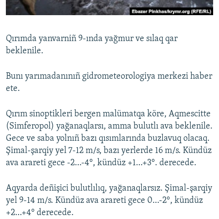
Русский
Українською
Qırımda yanvarniñ 9-ında yağmur ve sılaq qar
beklenile.
QOŞULIÑIZ!
Bunı yarımadanınıñ gidrometeorologiya merkezi haber
ete.
RFE/RS bütün saytları
Qırım sinoptikleri bergen malümatqa köre, Aqmescitte
(Simferopol) yağanaqlarsı, amma bulutlı ava beklenile.
Gece ve saba yolnıñ bazı qısımlarında buzlavuq olacaq.
Şimal-şarqiy yel 7-12 m/s, bazı yerlerde 16 m/s. Kündüz
ava arareti gece -2…-4°, kündüz +1…+3°. derecede.
Aqyarda deñişici bulutlılıq, yağanaqlarsız. Şimal-şarqiy
yel 9-14 m/s. Kündüz ava arareti gece 0…-2°, kündüz
+2…+4° derecede.