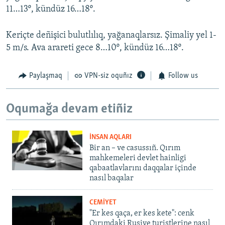
11…13º, kündüz 16…18º.
Keriçte deñişici bulutlılıq, yağanaqlarsız. Şimaliy yel 1-
5 m/s. Ava arareti gece 8…10º, kündüz 16…18º.
Paylaşmaq
VPN-siz oquñız
Follow us
Oqumağa devam etiñiz
İNSAN AQLARI
Bir an – ve casussıñ. Qırım
mahkemeleri devlet hainligi
qabaatlavlarını daqqalar içinde
nasıl baqalar
CEMİYET
"Er kes qaça, er kes kete": cenk
Qırımdaki Rusiye turistlerine nasıl