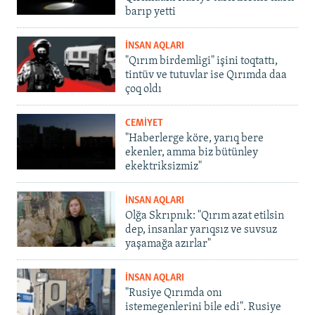
barıp yetti
İNSAN AQLARI
"Qırım birdemligi" işini toqtattı,
tintüv ve tutuvlar ise Qırımda daa
çoq oldı
CEMİYET
"Haberlerge köre, yarıq bere
ekenler, amma biz bütünley
ekektriksizmiz"
İNSAN AQLARI
Olğa Skrıpnık: "Qırım azat etilsin
dep, insanlar yarıqsız ve suvsuz
yaşamağa azırlar"
İNSAN AQLARI
"Rusiye Qırımda onı
istemegenlerini bile edi". Rusiye