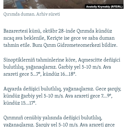
Русский
Qırımda duman. Arhiv süreti
Українською
Bazarertesi künü, oktâbr 28-inde Qırımda kündüz
QOŞULIÑIZ!
sıcaq ava beklenile, Keriçte ise gece ve saba duman
tahmin etile. Bunı Qırım Gidrometeomerkezi bildire.
Sinoptiklerniñ tahminlerine köre, Aqmescitte deñişici
RFE/RS bütün saytları
bulutlılıq, yağanaqlarsız. Ğarbiy yel 5-10 m/s. Ava
arareti gece 5…7º, kündüz 16…18º.
Aqyarda deñişici bulutlılıq, yağanaqlarsız. Gece şarqiy,
kündüz ğarbiy yel 5-10 m/s. Ava arareti gece 7…9º,
kündüz 15…17º.
Qırımnıñ cenübiy yalısında deñişici bulutlılıq,
yağanaqlarsız. Şarqiy yel 5-10 m/s. Ava arareti gece