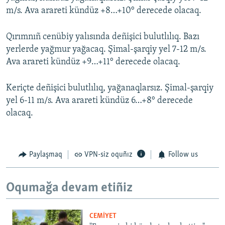
m/s. Ava arareti kündüz +8…+10° derecede olacaq.
Qırımnıñ cenübiy yalısında deñişici bulutlılıq. Bazı
yerlerde yağmur yağacaq. Şimal-şarqiy yel 7-12 m/s.
Ava arareti kündüz +9…+11° derecede olacaq.
Keriçte deñişici bulutlılıq, yağanaqlarsız. Şimal-şarqiy
yel 6-11 m/s. Ava arareti kündüz 6…+8° derecede
olacaq.
Paylaşmaq
VPN-siz oquñız
Follow us
Oqumağa devam etiñiz
CEMİYET