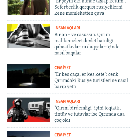
"Er şeyni eki künde taşlap kettim".
Seferberlik qorqusı rusiyelilerni
kene memleketten quva
İNSAN AQLARI
Bir an – ve casussıñ. Qırım
mahkemeleri devlet hainligi
qabaatlavlarını daqqalar içinde
nasıl baqalar
CEMİYET
"Er kes qaça, er kes kete": cenk
Qırımdaki Rusiye turistlerine nasıl
barıp yetti
İNSAN AQLARI
"Qırım birdemligi" işini toqtattı,
tintüv ve tutuvlar ise Qırımda daa
çoq oldı
CEMİYET