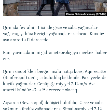
Русский
Українською
Qırımda fevralniñ 1-isinde gece ve saba yağmurlar
QOŞULIÑIZ!
yağacaq, yalıñız Keriçte yağanaqlarsız olacaq. Kündüz
ava arareti +11 derecede.
Bunı yarımadanınıñ gidrometeorologiya merkezi haber
RFE/RS bütün saytları
ete.
Qırım sinoptikleri bergen malümatqa köre, Aqmescitte
(Simferopol) deñişici bulutlılıq beklenile. Bazı yerlerde
küçük yağmurlar. Cenüp-ğarbiy yel 7-12 m/s. Ava
arareti kündüz +7…+9° derecede olacaq.
Aqyarda (Sevastopol) deñişici bulutlılıq. Gece ve saba
yağmur, kündüz yağanaqlarsız. Şimal-şarqiy yel 7-12