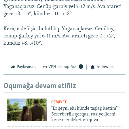
Yağanaqlarsız. Cenüp-ğarbiy yel 7-12 m/s. Ava arareti
gece +3…+5°; kündüz +11…+13°.
Keriçte deñişici bulutlılıq. Yağanaqlarsız. Cenübiy,
cenüp-ğarbiy yel 6-11 m/s. Ava arareti gece 0…+2°,
kündüz +8…+10°.
Paylaşmaq
VPN-siz oquñız
Follow us
Oqumağa devam etiñiz
CEMİYET
"Er şeyni eki künde taşlap kettim".
Seferberlik qorqusı rusiyelilerni
kene memleketten quva