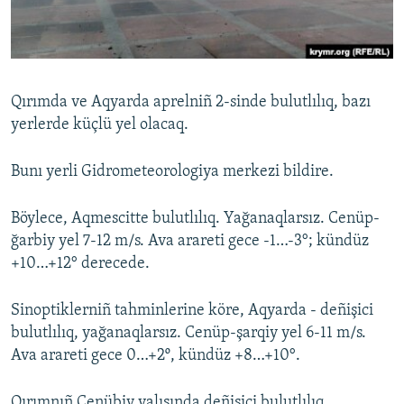
Русский
Українською
Qırımda ve Aqyarda aprelniñ 2-sinde bulutlılıq, bazı
QOŞULIÑIZ!
yerlerde küçlü yel olacaq.
Bunı yerli Gidrometeorologiya merkezi bildire.
RFE/RS bütün saytları
Böylece, Aqmescitte bulutlılıq. Yağanaqlarsız. Cenüp-
ğarbiy yel 7-12 m/s. Ava arareti gece -1…-3°; kündüz
+10…+12° derecede.
Sinoptiklerniñ tahminlerine köre, Aqyarda - deñişici
bulutlılıq, yağanaqlarsız. Cenüp-şarqiy yel 6-11 m/s.
Ava arareti gece 0…+2º, kündüz +8…+10°.
Qırımnıñ Cenübiy yalısında deñişici bulutlılıq.