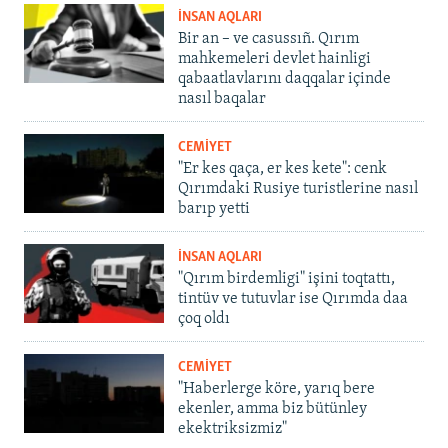
İNSAN AQLARI
Bir an – ve casussıñ. Qırım
mahkemeleri devlet hainligi
qabaatlavlarını daqqalar içinde
nasıl baqalar
CEMİYET
"Er kes qaça, er kes kete": cenk
Qırımdaki Rusiye turistlerine nasıl
barıp yetti
İNSAN AQLARI
"Qırım birdemligi" işini toqtattı,
tintüv ve tutuvlar ise Qırımda daa
çoq oldı
CEMİYET
"Haberlerge köre, yarıq bere
ekenler, amma biz bütünley
ekektriksizmiz"