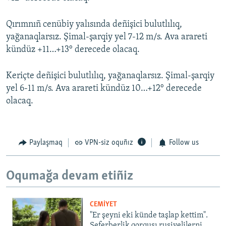
Qırımnıñ cenübiy yalısında deñişici bulutlılıq,
yağanaqlarsız. Şimal-şarqiy yel 7-12 m/s. Ava arareti
kündüz +11…+13° derecede olacaq.
Keriçte deñişici bulutlılıq, yağanaqlarsız. Şimal-şarqiy
yel 6-11 m/s. Ava arareti kündüz 10…+12° derecede
olacaq.
Paylaşmaq
VPN-siz oquñız
Follow us
Oqumağa devam etiñiz
CEMİYET
"Er şeyni eki künde taşlap kettim".
Seferberlik qorqusı rusiyelilerni