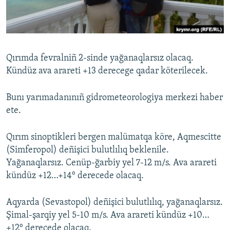
Русский
Українською
Qırımda fevralniñ 2-sinde yağanaqlarsız olacaq.
QOŞULIÑIZ!
Kündüz ava arareti +13 derecege qadar köterilecek.
Bunı yarımadanınıñ gidrometeorologiya merkezi haber
ete.
RFE/RS bütün saytları
Qırım sinoptikleri bergen malümatqa köre, Aqmescitte
(Simferopol) deñişici bulutlılıq beklenile.
Yağanaqlarsız. Cenüp-ğarbiy yel 7-12 m/s. Ava arareti
kündüz +12…+14° derecede olacaq.
Aqyarda (Sevastopol) deñişici bulutlılıq, yağanaqlarsız.
Şimal-şarqiy yel 5-10 m/s. Ava arareti kündüz +10…
+12° derecede olacaq.