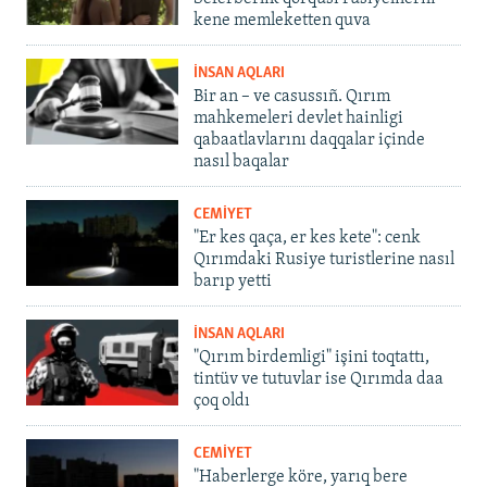
kene memleketten quva
İNSAN AQLARI
Bir an – ve casussıñ. Qırım
mahkemeleri devlet hainligi
qabaatlavlarını daqqalar içinde
nasıl baqalar
CEMİYET
"Er kes qaça, er kes kete": cenk
Qırımdaki Rusiye turistlerine nasıl
barıp yetti
İNSAN AQLARI
"Qırım birdemligi" işini toqtattı,
tintüv ve tutuvlar ise Qırımda daa
çoq oldı
CEMİYET
"Haberlerge köre, yarıq bere