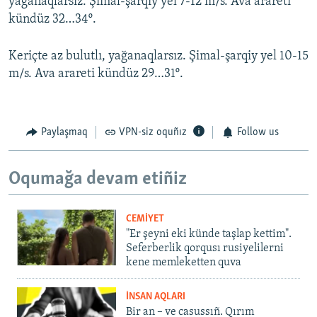
yağanaqlarsız. Şimal-şarqiy yel 7-12 m/s. Ava arareti
kündüz 32…34º.
Keriçte az bulutlı, yağanaqlarsız. Şimal-şarqiy yel 10-15
m/s. Ava arareti kündüz 29…31º.
Paylaşmaq
VPN-siz oquñız
Follow us
Oqumağa devam etiñiz
CEMİYET
"Er şeyni eki künde taşlap kettim".
Seferberlik qorqusı rusiyelilerni
kene memleketten quva
İNSAN AQLARI
Bir an – ve casussıñ. Qırım