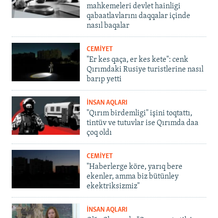
mahkemeleri devlet hainligi
qabaatlavlarını daqqalar içinde
nasıl baqalar
CEMİYET
"Er kes qaça, er kes kete": cenk
Qırımdaki Rusiye turistlerine nasıl
barıp yetti
İNSAN AQLARI
"Qırım birdemligi" işini toqtattı,
tintüv ve tutuvlar ise Qırımda daa
çoq oldı
CEMİYET
"Haberlerge köre, yarıq bere
ekenler, amma biz bütünley
ekektriksizmiz"
İNSAN AQLARI