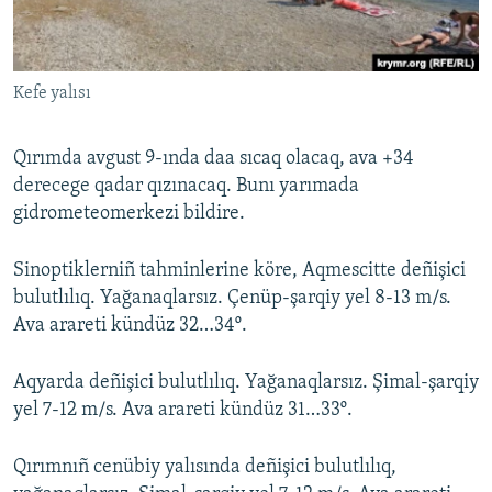
Русский
Українською
Kefe yalısı
QOŞULIÑIZ!
Qırımda avgust 9-ında daa sıcaq olacaq, ava +34
derecege qadar qızınacaq. Bunı yarımada
gidrometeomerkezi bildire.
RFE/RS bütün saytları
Sinoptiklerniñ tahminlerine köre, Aqmescitte deñişici
bulutlılıq. Yağanaqlarsız. Çenüp-şarqiy yel 8-13 m/s.
Ava arareti kündüz 32…34º.
Aqyarda deñişici bulutlılıq. Yağanaqlarsız. Şimal-şarqiy
yel 7-12 m/s. Ava arareti kündüz 31…33º.
Qırımnıñ cenübiy yalısında deñişici bulutlılıq,