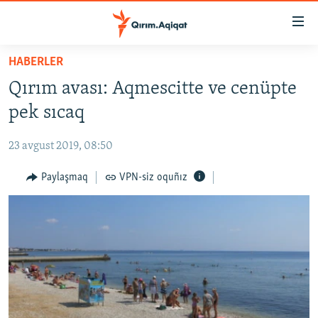
Link
açıqlığı
Esas
HABERLER
mündericege
HABERLER
Qırım avası: Aqmescitte ve cenüpte
qaytmaq
SİYASET
Baş
pek sıcaq
İQTİSADİYAT
navigatsiyağa
qaytmaq
23 avgust 2019, 08:50
CEMİYET
Qıdıruvğa
MEDENİYET
Paylaşmaq
VPN-siz oquñız
qaytmaq
İNSAN AQLARI
VİDEO
SÜRET
BLOGLAR
FİKİR