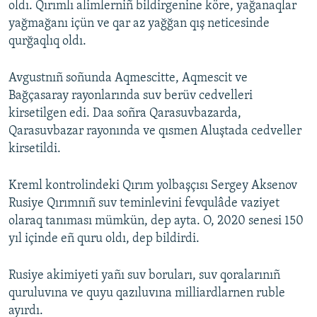
oldı. Qırımlı alimlerniñ bildirgenine köre, yağanaqlar
yağmağanı içün ve qar az yağğan qış neticesinde
qurğaqlıq oldı.
Avgustnıñ soñunda Aqmescitte, Aqmescit ve
Bağçasaray rayonlarında suv berüv cedvelleri
kirsetilgen edi. Daa soñra Qarasuvbazarda,
Qarasuvbazar rayonında ve qısmen Aluştada cedveller
kirsetildi.
Kreml kontrolindeki Qırım yolbaşçısı Sergey Aksenov
Rusiye Qırımnıñ suv teminlevini fevqulâde vaziyet
olaraq tanıması mümkün, dep ayta. O, 2020 senesi 150
yıl içinde eñ quru oldı, dep bildirdi.
Rusiye akimiyeti yañı suv boruları, suv qoralarınıñ
quruluvına ve quyu qazıluvına milliardlarnen ruble
ayırdı.