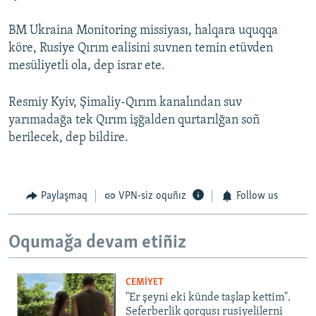
BM Ukraina Monitoring missiyası, halqara uquqqa
köre, Rusiye Qırım ealisini suvnen temin etüvden
mesüliyetli ola, dep israr ete.
Resmiy Kyiv, Şimaliy-Qırım kanalından suv
yarımadağa tek Qırım işğalden qurtarılğan soñ
berilecek, dep bildire.
Paylaşmaq
VPN-siz oquñız
Follow us
Oqumağa devam etiñiz
CEMİYET
"Er şeyni eki künde taşlap kettim".
Seferberlik qorqusı rusiyelilerni