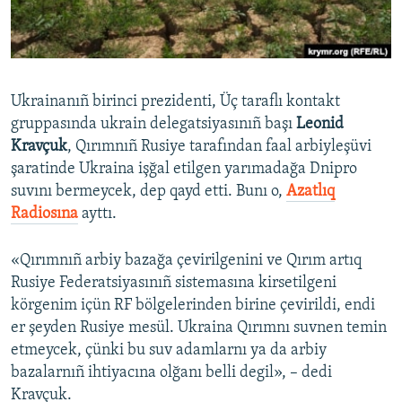
Русский
Українською
Ukrainanıñ birinci prezidenti, Üç taraflı kontakt
QOŞULIÑIZ!
gruppasında ukrain delegatsiyasınıñ başı
Leonid
Kravçuk
, Qırımnıñ Rusiye tarafından faal arbiyleşüvi
şaratinde Ukraina işğal etilgen yarımadağa Dnipro
suvını bermeycek, dep qayd etti. Bunı o,
Azatlıq
RFE/RS bütün saytları
Radiosına
ayttı.
«Qırımnıñ arbiy bazağa çevirilgenini ve Qırım artıq
Rusiye Federatsiyasınıñ sistemasına kirsetilgeni
körgenim içün RF bölgelerinden birine çevirildi, endi
er şeyden Rusiye mesül. Ukraina Qırımnı suvnen temin
etmeycek, çünki bu suv adamlarnı ya da arbiy
bazalarnıñ ihtiyacına olğanı belli degil», – dedi
Kravçuk.