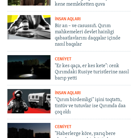
kene memleketten quva
İNSAN AQLARI
Bir an – ve casussıñ. Qırım
mahkemeleri devlet hainligi
qabaatlavlarını daqqalar içinde
nasıl baqalar
CEMİYET
"Er kes qaça, er kes kete": cenk
Qırımdaki Rusiye turistlerine nasıl
barıp yetti
İNSAN AQLARI
"Qırım birdemligi" işini toqtattı,
tintüv ve tutuvlar ise Qırımda daa
çoq oldı
CEMİYET
"Haberlerge köre, yarıq bere