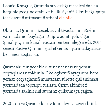
Leonid Kravçuk
, Qırımda suv qıtlığı meselesi daa da
kerginleşecegine emin ve bu Rusiyeniñ Ukrainağa qarşı
tecavuzınıñ artmasınıñ sebebi
ola bile.
Ukraina, Qırımnıñ içecek suv ihtiyaclarınıñ 85%-ni
yarımadanen bağlağan Dnipro aqıntı yolu olğan
Şimaliy-Qırım kanalı vastasınen teminlegen edi. 2014
senesi Rusiye Qırımnı işğal etken soñ yarımadağa suv
berilmesi toqtatıldı.
Qırımdaki suv yedekleri suv anbarları ve yerastı
çoqraqlardan toldurıla. Ekologlarnıñ aytqanına köre,
yerastı çoqraqlarnıñ muntazam sürette qullanılması
yarımadada topraqnı tuzlattı. Qırım akimiyeti
yarımada sakinlerini suvnı az qullanmağa çağıra.
2020 senesi Qırımdaki suv teminlevi vaziyeti kritik