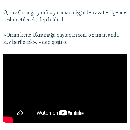
O, suv Qırımğa yalıñız yarımada işğalden azat etilgende
teslim etilecek, dep bildirdi
«Qırım kene Ukrainağa qaytaqan soñ, o zaman anda
suv berilecek», – dep qoştı o.