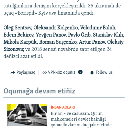
tutulğanlarnı deñişim kerçekleştirildi. 35 ukrainalı ile
uçaq «Borıspil» Kyiv ava limanında qondı.
Oleğ Sentsov, Oleksandr Kolçenko, Volodımır Baluh,
Edem Bekirov, Yevğen Panov, Pavlo Ğrıb, Stanislav Klıh,
Mıkola Karpük, Roman Suşçenko, Artur Panov, Oleksiy
Sizonovıç
ve 2018 senesi noyabrde zapr etilgen 24
deñizci azat etildi.
Paylaşmaq
VPN-siz oquñız
Follow us
Oqumağa devam etiñiz
İNSAN AQLARI
Bir an – ve casussıñ. Qırım
mahkemeleri devlet hainligi
qabaatlavlarını daqqalar içinde