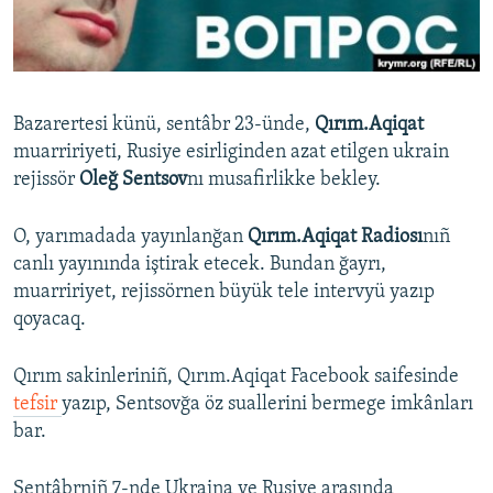
Русский
Українською
Bazarertesi künü, sentâbr 23-ünde,
Qırım.Aqiqat
QOŞULIÑIZ!
muarririyeti, Rusiye esirliginden azat etilgen ukrain
rejissör
Oleğ Sentsov
nı musafirlikke bekley.
O, yarımadada yayınlanğan
Qırım.Aqiqat Radiosı
nıñ
RFE/RS bütün saytları
canlı yayınında iştirak etecek. Bundan ğayrı,
muarririyet, rejissörnen büyük tele intervyü yazıp
qoyacaq.
Qırım sakinleriniñ, Qırım.Aqiqat Facebook saifesinde
tefsir
yazıp, Sentsovğa öz suallerini bermege imkânları
bar.
Sentâbrniñ 7-nde Ukraina ve Rusiye arasında