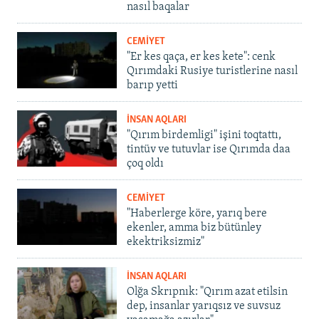
nasıl baqalar
CEMİYET
"Er kes qaça, er kes kete": cenk
Qırımdaki Rusiye turistlerine nasıl
barıp yetti
İNSAN AQLARI
"Qırım birdemligi" işini toqtattı,
tintüv ve tutuvlar ise Qırımda daa
çoq oldı
CEMİYET
"Haberlerge köre, yarıq bere
ekenler, amma biz bütünley
ekektriksizmiz"
İNSAN AQLARI
Olğa Skrıpnık: "Qırım azat etilsin
dep, insanlar yarıqsız ve suvsuz