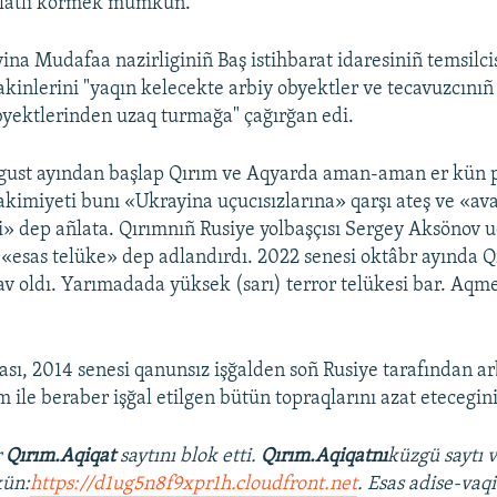
silâtlı körmek mümkün.
ina Mudafaa nazirliginiñ Baş istihbarat idaresiniñ temsilci
akinlerini "yaqın kelecekte arbiy obyektler ve tecavuzcınıñ
yektlerinden uzaq turmağa" çağırğan edi.
gust ayından başlap Qırım ve Aqyarda aman-aman er kün pa
e akimiyeti bunı «Ukrayina uçucısızlarına» qarşı ateş ve «a
şi» dep añlata. Qırımnıñ Rusiye yolbaşçısı Sergey Aksönov u
«esas telüke» dep adlandırdı. 2022 senesi oktâbr ayında Q
v oldı. Yarımadada yüksek (sarı) terror telükesi bar. Aqme
sı, 2014 senesi qanunsız işğalden soñ Rusiye tarafından arb
 ile beraber işğal etilgen bütün topraqlarını azat etecegini
r
Qırım.Aqiqat
saytını blok etti.
Qırım.Aqiqatnı
küzgü saytı 
ün:
https://d1ug5n8f9xpr1h.cloudfront.net
. Esas adise-vaqi