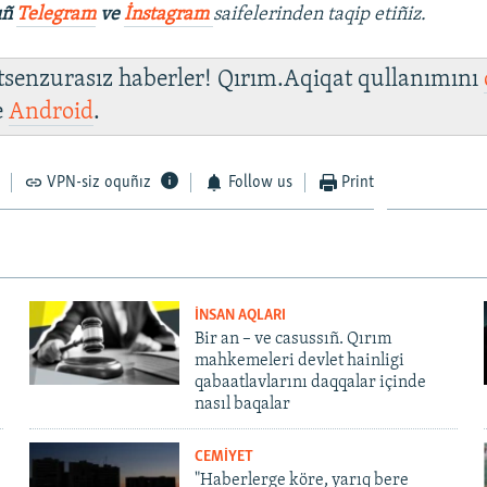
ıñ
Telegram
ve
İnstagram
saifelerinden taqip etiñiz.
 tsenzurasız haberler! Qırım.Aqiqat qullanımını
e
Android
.
VPN-siz oquñız
Follow us
Print
İNSAN AQLARI
Bir an – ve casussıñ. Qırım
mahkemeleri devlet hainligi
qabaatlavlarını daqqalar içinde
nasıl baqalar
CEMİYET
"Haberlerge köre, yarıq bere