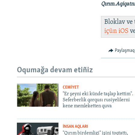
Qırım.Aqiqatn
Bloklav ve
içün
iOS
v
Paylaşmaq
Oqumağa devam etiñiz
CEMİYET
"Er şeyni eki künde taşlap kettim".
Seferberlik qorqusı rusiyelilerni
kene memleketten quva
İNSAN AQLARI
"Qırım birdemligi" işini toqtattı,