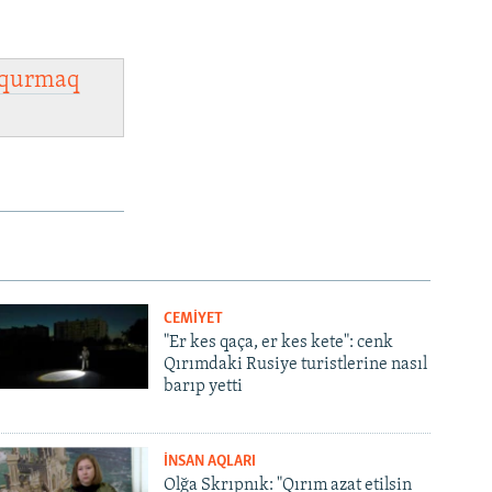
qurmaq
CEMİYET
"Er kes qaça, er kes kete": cenk
Qırımdaki Rusiye turistlerine nasıl
barıp yetti
İNSAN AQLARI
Olğa Skrıpnık: "Qırım azat etilsin