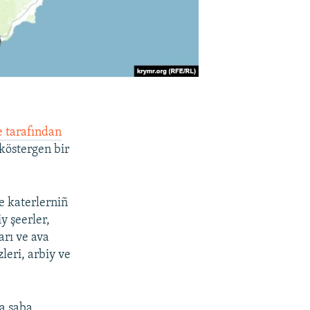
e tarafından
köstergen bir
e katerlerniñ
iy şeerler,
arı ve ava
leri, arbiy ve
a saba