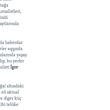
itağa
rnalistleri,
iniñ
saytlarında
nda haberdar
eler aqqında
nlarında yaşay.
ıp, bu yerler
alisti
İgor
şğal altındaki
 eñ aktual
ve diger küç
kibi telüke