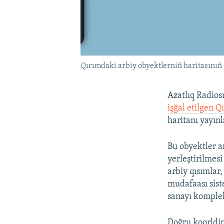
Qırımdaki arbiy obyektlerniñ haritasınıñ 
Azatlıq Radios
işğal etilgen 
haritanı yayınl
Bu obyektler a
yerleştirilmesi
arbiy qısımlar,
mudafaası sist
sanayı komplek
Doğru koorldin