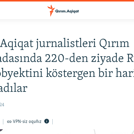
Aqiqat jurnalistleri Qırım
dasında 220-den ziyade R
obyektini köstergen bir har
adılar
24
VPN-siz oquñız