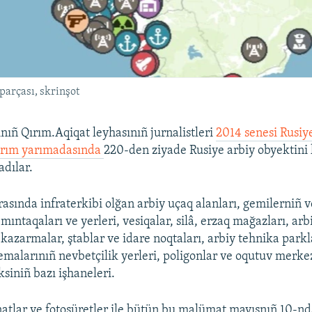
parçası, skrinşot
ınıñ Qırım.Aqiqat leyhasınıñ jurnalistleri
2014 senesi Rusiy
Qırım yarımadasında
220-den ziyade Rusiye arbiy obyektini 
adılar.
rasında infraterkibi olğan arbiy uçaq alanları, gemilerniñ v
 mıntaqaları ve yerleri, vesiqalar, silâ, erzaq mağazları, arb
 kazarmalar, ştablar ve idare noqtaları, arbiy tehnika parkl
emalarınıñ nevbetçilik yerleri, poligonlar ve oqutuv merkez
siniñ bazı işhaneleri.
atlar ve fotosüretler ile bütün bu malümat mayısnıñ 10-nd