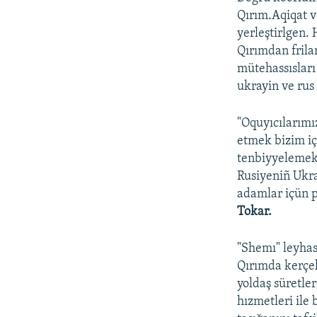
Qırım.Aqiqat v
yerleştirlgen. 
Qırımdan frila
mütehassısları
ukrayin ve rus 
"Oquyıcılarımı
etmek bizim iç
tenbiyyelemek 
Rusiyeniñ Ukra
adamlar içün pe
Tokar.
"Shemı" leyhas
Qırımda kerçek
yoldaş süretle
hızmetleri ile 