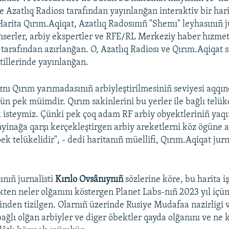
e Azatlıq Radiosı tarafından yayınlanğan interaktiv bir har
Harita Qırım.Aqiqat, Azatlıq Radosınıñ "Shemı" leyhasınıñ ju
nserler, arbiy ekspertler ve RFE/RL Merkeziy haber hızmet
 tarafından azırlanğan. O, Azatlıq Radiosı ve Qırım.Aqiqat 
tillerinde yayınlanğan.
znı Qırım yarımadasınıñ arbiyleştirilmesiniñ seviyesi aqqı
ün pek müimdir. Qırım sakinlerini bu yerler ile bağlı telük
isteymiz. Çünki pek çoq adam RF arbiy obyektleriniñ yaqı
yinağa qarşı kerçekleştirgen arbiy areketlerni köz ögüne al
k telükelidir", - dedi haritanıñ müellifi, Qırım.Aqiqat jurn
ınıñ jurnalisti
Kırılo Ovsânıynıñ
sözlerine köre, bu harita i
ten neler olğanını köstergen Planet Labs-nıñ 2023 yıl içün
rinden tizilgen. Olarnıñ üzerinde Rusiye Mudafaa nazirligi 
bağlı olğan arbiyler ve diger öbektler qayda olğanını ve ne 