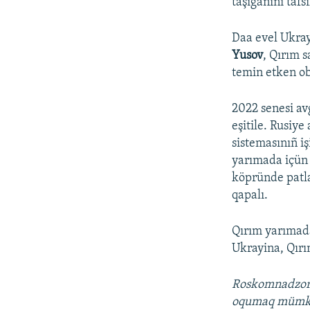
taşığanını taf
Daa evel Ukray
Yusov
, Qırım s
temin etken ob
2022 senesi av
eşitile. Rusiy
sistemasınıñ i
yarımada içün 
köpründe patla
qapalı.
Qırım yarımada
Ukrayina, Qırım
Roskomnadzo
oqumaq mümk