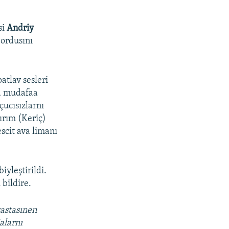
si
Andriy
 ordusını
tlav sesleri
va mudafaa
çucısızlarnı
ırım (Keriç)
scit ava limanı
iyleştirildi.
 bildire.
vastasınen
alarnı