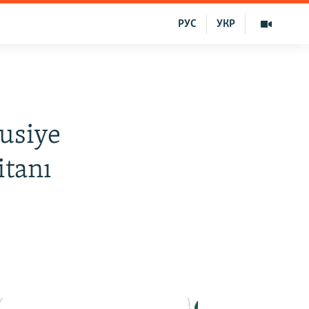
РУС
УКР
usiye
itanı