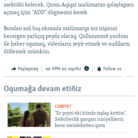
mektübi kelecek. Qırım.Aqiqat malümatını qolaylıqnen
Русский
açmaq içün "ADD" dögmesini kerek.
Українською
Bundan soñ baş ekranda malümatqa tez irişimni
becergen yarlıçıq peyda olacaq. Qullanımnıñ yardımı
QOŞULIÑIZ!
ile haber oqumaq, videolarnı seyir etmek ve audilarnı
diñlemek mümkün.
RFE/RS bütün saytları
Paylaşmaq
VPN-siz oquñız
Follow us
Oqumağa devam etiñiz
CEMİYET
"Er şeyni eki künde taşlap kettim".
Seferberlik qorqusı rusiyelilerni
kene memleketten quva