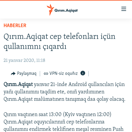
Link
açıqlığı
Esas
HABERLER
mündericege
HABERLER
Qırım.Aqiqat cep telefonları içün
qaytmaq
SİYASET
Baş
qullanımnı çıqardı
İQTİSADİYAT
navigatsiyağa
qaytmaq
21 yanvar 2020, 11:18
CEMİYET
Qıdıruvğa
MEDENİYET
Paylaşmaq
VPN-siz oquñız
qaytmaq
İNSAN AQLARI
Qırım.Aqiqat
yanvar 21-inde Android qullancıları içün
yañı qullanımnı taqdim ete, onıñ yardımınen
VİDEO
Qırım.Aqiqat malümatınen tanışmaq daa qolay olacaq.
SÜRET
Qırım vaqtınen saat 13:00 (Kyiv vaqtınen 12:00)
BLOGLAR
Qırım.Aqiqat oquyıcılarınıñ cep telefonlarına
FİKİR
qullanımnı endirmek teklifinen meşal resminen Push