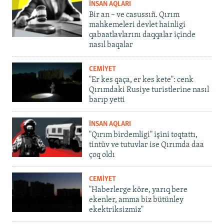
İNSAN AQLARI
Bir an – ve casussıñ. Qırım
mahkemeleri devlet hainligi
qabaatlavlarını daqqalar içinde
nasıl baqalar
CEMİYET
"Er kes qaça, er kes kete": cenk
Qırımdaki Rusiye turistlerine nasıl
barıp yetti
İNSAN AQLARI
"Qırım birdemligi" işini toqtattı,
tintüv ve tutuvlar ise Qırımda daa
çoq oldı
CEMİYET
"Haberlerge köre, yarıq bere
ekenler, amma biz bütünley
ekektriksizmiz"