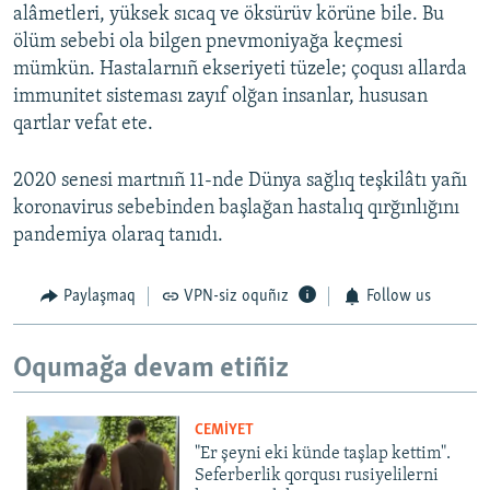
alâmetleri, yüksek sıcaq ve öksürüv körüne bile. Bu
ölüm sebebi ola bilgen pnevmoniyağa keçmesi
mümkün. Hastalarnıñ ekseriyeti tüzele; çoqusı allarda
immunitet sisteması zayıf olğan insanlar, hususan
qartlar vefat ete.
2020 senesi martnıñ 11-nde Dünya sağlıq teşkilâtı yañı
koronavirus sebebinden başlağan hastalıq qırğınlığını
pandemiya olaraq tanıdı.
Paylaşmaq
VPN-siz oquñız
Follow us
Oqumağa devam etiñiz
CEMİYET
"Er şeyni eki künde taşlap kettim".
Seferberlik qorqusı rusiyelilerni