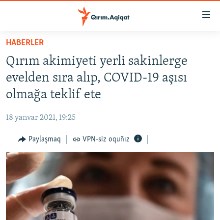
Link
açıqlığı
Esas
HABERLER
mündericege
HABERLER
Qırım akimiyeti yerli sakinlerge
qaytmaq
SİYASET
Baş
evelden sıra alıp, COVID-19 aşısı
İQTİSADİYAT
navigatsiyağa
olmağa teklif ete
qaytmaq
CEMİYET
Qıdıruvğa
18 yanvar 2021, 19:25
MEDENİYET
qaytmaq
Paylaşmaq
VPN-siz oquñız
İNSAN AQLARI
VİDEO
SÜRET
BLOGLAR
FİKİR