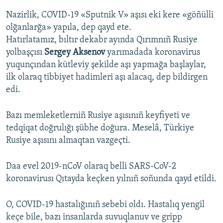
Nazirlik, COVID-19 «Sputnik V» aşısı eki kere «göñülli
olğanlarğa» yapıla, dep qayd ete.
Hatırlatamız, bıltır dekabr ayında Qırımnıñ Rusiye
yolbaşçısı
Sergey Aksenov
yarımadada koronavirus
yuqunçından kütleviy şekilde aşı yapmağa başlaylar,
ilk olaraq tibbiyet hadimleri aşı alacaq, dep bildirgen
edi.
Bazı memleketlerniñ Rusiye aşısınıñ keyfiyeti ve
tedqiqat doğrulığı şübhe doğura. Meselâ, Türkiye
Rusiye aşısını almaqtan vazgeçti.
Daa evel 2019-nCoV olaraq belli SARS-CoV-2
koronavirusı Qıtayda keçken yılnıñ soñunda qayd etildi.
O, COVID-19 hastalığınıñ sebebi oldı. Hastalıq yengil
keçe bile, bazı insanlarda suvuqlanuv ve gripp