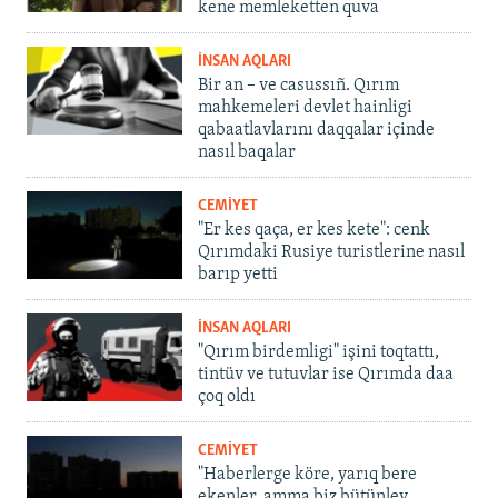
kene memleketten quva
İNSAN AQLARI
Bir an – ve casussıñ. Qırım
mahkemeleri devlet hainligi
qabaatlavlarını daqqalar içinde
nasıl baqalar
CEMİYET
"Er kes qaça, er kes kete": cenk
Qırımdaki Rusiye turistlerine nasıl
barıp yetti
İNSAN AQLARI
"Qırım birdemligi" işini toqtattı,
tintüv ve tutuvlar ise Qırımda daa
çoq oldı
CEMİYET
"Haberlerge köre, yarıq bere
ekenler, amma biz bütünley