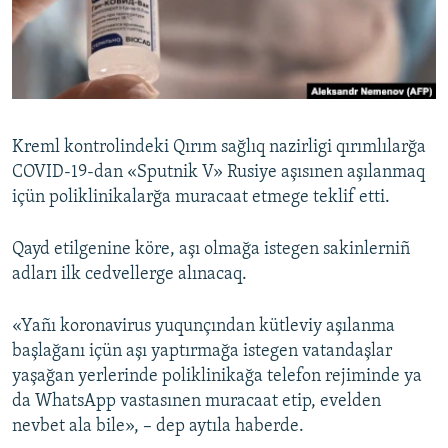
Русский
Українською
QOŞULIÑIZ!
Kreml kontrolindeki Qırım sağlıq nazirligi qırımlılarğa
COVID-19-dan «Sputnik V» Rusiye aşısınen aşılanmaq
içün poliklinikalarğa muracaat etmege teklif etti.
RFE/RS bütün saytları
Qayd etilgenine köre, aşı olmağa istegen sakinlerniñ
adları ilk cedvellerge alınacaq.
«Yañı koronavirus yuqunçından kütleviy aşılanma
başlağanı içün aşı yaptırmağa istegen vatandaşlar
yaşağan yerlerinde poliklinikağa telefon rejiminde ya
da WhatsApp vastasınen muracaat etip, evelden
nevbet ala bile», – dep aytıla haberde.