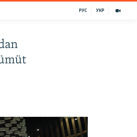
РУС
УКР
mdan
 ümüt