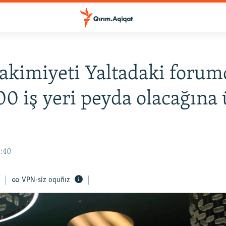
akimiyeti Yaltadaki foru
00 iş yeri peyda olacağına
8:40
VPN-siz oquñız