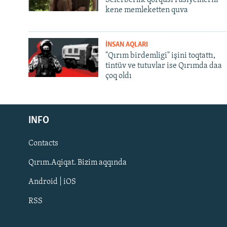
kene memleketten quva
İNSAN AQLARI
"Qırım birdemligi" işini toqtattı,
tintüv ve tutuvlar ise Qırımda daa
çoq oldı
Русский
INFO
Українською
Contacts
QOŞULIÑIZ!
Qırım.Aqiqat. Bizim aqqında
Android | iOS
RSS
RFE/RS bütün saytları