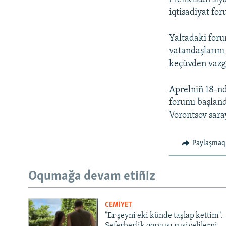
iqtisadiyat fo
Yaltadaki for
vatandaşlarını
keçüvden vazg
Aprelniñ 18-nd
forumı başland
Vorontsov sara
Paylaşmaq
Oqumağa devam etiñiz
CEMİYET
"Er şeyni eki künde taşlap kettim".
Seferberlik qorqusı rusiyelilerni