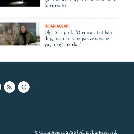
barıp yetti
İNSAN AQLARI
Olğa Skrıpnık: "Qırım azat etilsin
dep, insanlar yarıqsız ve suvsuz
yaşamağa azırlar"
© Qırım.Aqiqat, 2026 | All Rights Reserved.