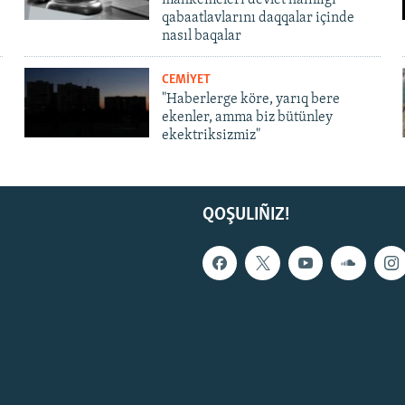
qabaatlavlarını daqqalar içinde
nasıl baqalar
CEMİYET
"Haberlerge köre, yarıq bere
ekenler, amma biz bütünley
ekektriksizmiz"
QOŞULIÑIZ!