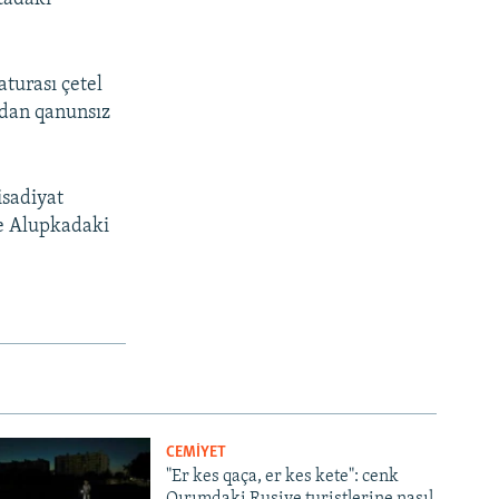
turası çetel
ndan qanunsız
isadiyat
ve Alupkadaki
CEMİYET
"Er kes qaça, er kes kete": cenk
Qırımdaki Rusiye turistlerine nasıl