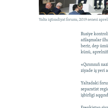
Yalta iqtisadiyat forumı, 2019 senesi apre
Rusiye kontrol
añlaşmalar ilh
berir, dep ümü
künü, aprelniñ
«Qırımnıñ nazi
ziyade iş yeri 
Yaltadaki for
separatist reg
işbirligi aqqı
Frenkistan siy