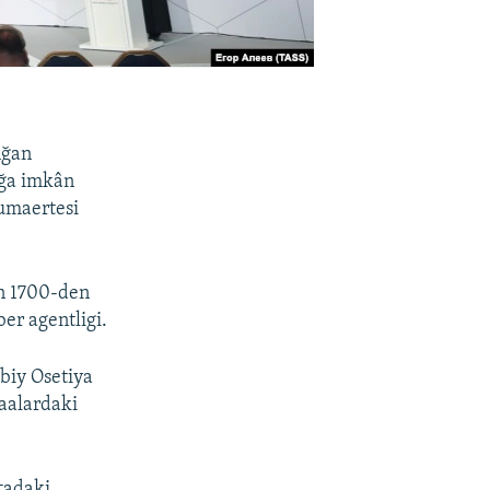
nğan
ağa imkân
umaertesi
en 1700-den
er agentligi.
biy Osetiya
saalardaki
tadaki