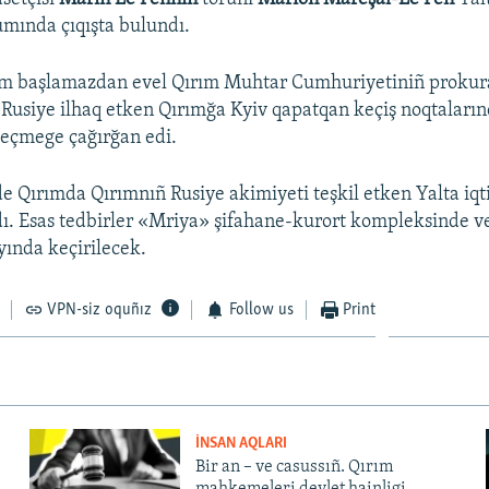
rumında çıqışta bulundı.
um başlamazdan evel Qırım Muhtar Cumhuriyetiniñ prokura
 Rusiye ilhaq etken Qırımğa Kyiv qapatqan keçiş noqtaları
eçmege çağırğan edi.
e Qırımda Qırımnıñ Rusiye akimiyeti teşkil etken Yalta iqt
ı. Esas tedbirler «Mriya» şifahane-kurort kompleksinde 
yında keçirilecek.
VPN-siz oquñız
Follow us
Print
İNSAN AQLARI
Bir an – ve casussıñ. Qırım
mahkemeleri devlet hainligi