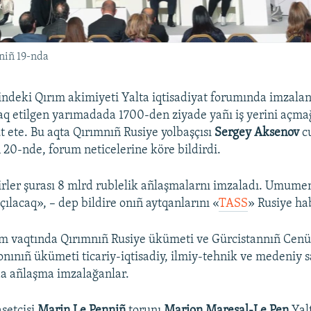
lniñ 19-nda
indeki Qırım akimiyeti Yalta iqtisadiyat forumında imzala
aq etilgen yarımadada 1700-den ziyade yañı iş yerini açm
t ete. Bu aqta Qırımnıñ Rusiye yolbaşçısı
Sergey Aksenov
c
 20-nde, forum neticelerine köre bildirdi.
rler şurası 8 mlrd rublelik añlaşmalarnı imzaladı. Umum
açılacaq», – dep bildire onıñ aytqanlarını «
TASS
» Rusiye hab
um vaqtında Qırımnıñ Rusiye ükümeti ve Gürcistannıñ Cenü
ionınıñ ükümeti ticariy-iqtisadiy, ilmiy-tehnik ve medeniy 
nda añlaşma imzalağanlar.
asetçisi
Marin Le Penniñ
torunı
Marion Mareşal-Le Pen
Yal