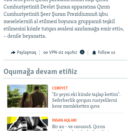
Cumhuriyetiniñ Devlet Şurası apparatına Qırım
Cumhuriyetiniñ Şeer Şurası Prezidiumnıñ işbu
meselelerniñ al etilmesi boyunca gruppanıñ teşkil
etilmesini közde tutqan avaleni azırlamağa emir etti»,
– denile beyanatta.
Paylaşmaq
VPN-siz oquñız
Follow us
Oqumağa devam etiñiz
CEMİYET
"Er şeyni eki künde taşlap kettim".
Seferberlik qorqusı rusiyelilerni
kene memleketten quva
İNSAN AQLARI
Bir an – ve casussıñ. Qırım