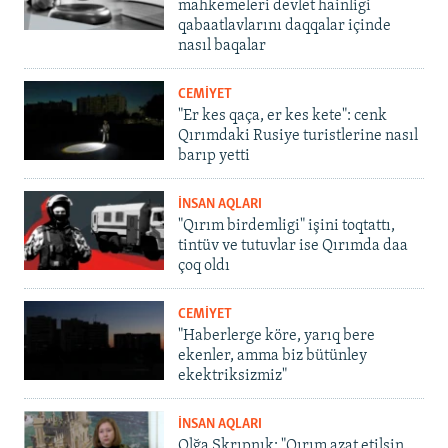
mahkemeleri devlet hainligi
qabaatlavlarını daqqalar içinde
nasıl baqalar
CEMİYET
"Er kes qaça, er kes kete": cenk
Qırımdaki Rusiye turistlerine nasıl
barıp yetti
İNSAN AQLARI
"Qırım birdemligi" işini toqtattı,
tintüv ve tutuvlar ise Qırımda daa
çoq oldı
CEMİYET
"Haberlerge köre, yarıq bere
ekenler, amma biz bütünley
ekektriksizmiz"
İNSAN AQLARI
Olğa Skrıpnık: "Qırım azat etilsin