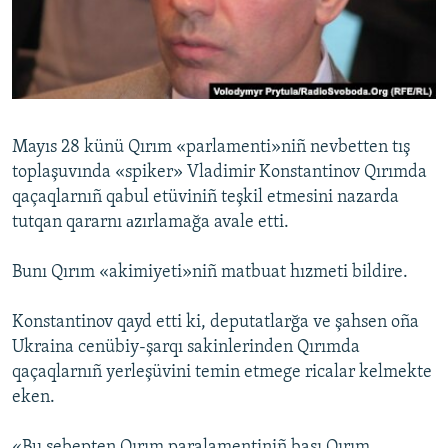
Русский
Українською
QOŞULIÑIZ!
Mayıs 28 künü Qırım «parlamenti»niñ nevbetten tış
toplaşuvında «spiker» Vladimir Konstantinov Qırımda
qaçaqlarnıñ qabul etüviniñ teşkil etmesini nazarda
RFE/RS bütün saytları
tutqan qararnı аzırlamağa avale etti.
Bunı Qırım «akimiyeti»niñ matbuat hızmeti bildire.
Konstantinov qayd etti ki, deputatlarğa ve şahsen oña
Ukraina cenübiy-şarqı sakinlerinden Qırımda
qaçaqlarnıñ yerleşüvini temin etmege ricalar kelmekte
eken.
«Bu sebepten Qırım paralamentiniñ başı Qırım