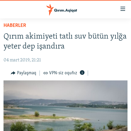
Link
açıqlığı
Esas
HABERLER
mündericege
HABERLER
Qırım akimiyeti tatlı suv bütün yılğa
qaytmaq
SİYASET
Baş
yeter dep işandıra
İQTİSADİYAT
navigatsiyağa
qaytmaq
04 mart 2019, 21:21
CEMİYET
Qıdıruvğa
MEDENİYET
Paylaşmaq
VPN-siz oquñız
qaytmaq
İNSAN AQLARI
VİDEO
SÜRET
BLOGLAR
FİKİR