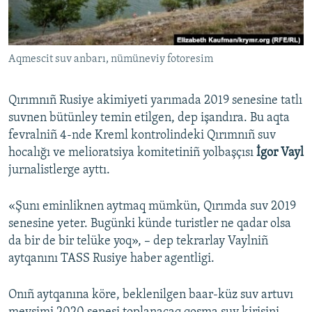
Русский
Українською
Aqmescit suv anbarı, nümüneviy fotoresim
QOŞULIÑIZ!
Qırımnıñ Rusiye akimiyeti yarımada 2019 senesine tatlı
suvnen bütünley temin etilgen, dep işandıra. Bu aqta
fevralniñ 4-nde Kreml kontrolindeki Qırımnıñ suv
RFE/RS bütün saytları
hocalığı ve melioratsiya komitetiniñ yolbaşçısı
İgor Vayl
jurnalistlerge ayttı.
«Şunı eminliknen aytmaq mümkün, Qırımda suv 2019
senesine yeter. Bugünki künde turistler ne qadar olsa
da bir de bir telüke yoq», – dep tekrarlay Vaylniñ
aytqanını TASS Rusiye haber agentligi.
Onıñ aytqanına köre, beklenilgen baar-küz suv artuvı