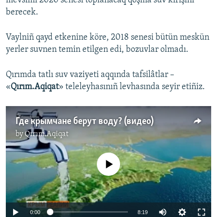
mevsimi 2020 senesi toplanacaq qoşma suv kirişini
berecek.
Vaylniñ qayd etkenine köre, 2018 senesi bütün meskün
yerler suvnen temin etilgen edi, bozuvlar olmadı.
Qırımda tatlı suv vaziyeti aqqında tafsilâtlar –
«
Qırım.Aqiqat
» teleleyhasınıñ levhasında seyir etiñiz.
Где крымчане берут воду? (видео)
by
Qırım.Aqiqat
No media source currently available
0:00
8:19