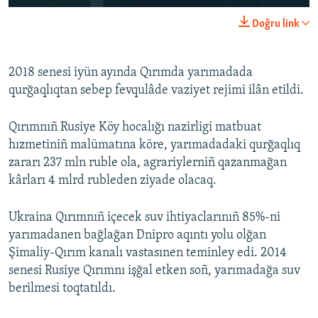
Doğru link
2018 senesi iyün ayında Qırımda yarımadada
qurğaqlıqtan sebep fevqulâde vaziyet rejimi ilân etildi.
Qırımnıñ Rusiye Köy hocalığı nazirligi matbuat
hızmetiniñ malümatına köre, yarımadadaki qurğaqlıq
zararı 237 mln ruble ola, agrariylerniñ qazanmağan
kârları 4 mlrd rubleden ziyade olacaq.
Ukraina Qırımnıñ içecek suv ihtiyaclarınıñ 85%-ni
yarımadanen bağlağan Dnipro aqıntı yolu olğan
Şimaliy-Qırım kanalı vastasınen teminley edi. 2014
senesi Rusiye Qırımnı işğal etken soñ, yarımadağa suv
berilmesi toqtatıldı.