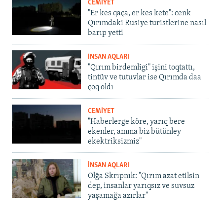
CEMİYET
"Er kes qaça, er kes kete": cenk
Qırımdaki Rusiye turistlerine nasıl
barıp yetti
İNSAN AQLARI
"Qırım birdemligi" işini toqtattı,
tintüv ve tutuvlar ise Qırımda daa
çoq oldı
CEMİYET
"Haberlerge köre, yarıq bere
ekenler, amma biz bütünley
ekektriksizmiz"
İNSAN AQLARI
Olğa Skrıpnık: "Qırım azat etilsin
dep, insanlar yarıqsız ve suvsuz
yaşamağa azırlar"