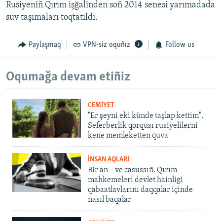
Rusiyeniñ Qırım işğalinden soñ 2014 senesi yarımadada
suv taşımaları toqtatıldı.
Paylaşmaq
VPN-siz oquñız
Follow us
Oqumağa devam etiñiz
CEMİYET
"Er şeyni eki künde taşlap kettim".
Seferberlik qorqusı rusiyelilerni
kene memleketten quva
İNSAN AQLARI
Bir an – ve casussıñ. Qırım
mahkemeleri devlet hainligi
qabaatlavlarını daqqalar içinde
nasıl baqalar