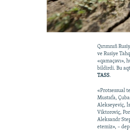
Qırımnıñ Rusi
ve Rusiye Tahq
«qamaçavı», hu
bildirdi. Bu a
TASS
.
«Protsessual t
Mustafa, Çubar
Alekseyeviç, İ
Viktoroviç, Po
Aleksandr Step
etemiz», – dep 