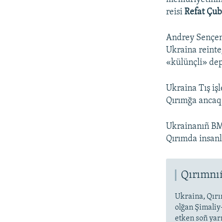
reisi
Refat Çu
Andrey Sençenk
Ukraina reinte
«külünçli» dep
Ukraina Tış işl
Qırımğa ancaq 
Ukrainanıñ BM 
Qırımda insanl
Qırımnı
Ukraina, Qırı
olğan Şimaliy
etken soñ yar