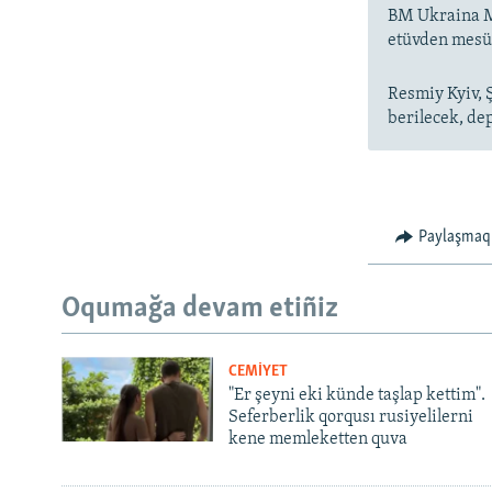
BM Ukraina Mo
etüvden mesüli
Resmiy Kyiv, 
berilecek, dep
Paylaşmaq
Oqumağa devam etiñiz
CEMİYET
"Er şeyni eki künde taşlap kettim".
Seferberlik qorqusı rusiyelilerni
kene memleketten quva