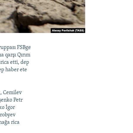
gruppası FSBge
a qarşı Qırım
ica etti, dep
ep haber ete
ç, Cemilev
şenko Petr
ko İgor
orobyev
mağa rica