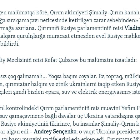
gen malümatqa köre, Qırım akimiyeti Şimaliy-Qırım kanalı
ğa suv qamaçavı neticesinde ketirilgen zarar sebebinden»
ırmağa azırlana. Qırımnıñ Rusiye parlamentiniñ reisi
Vladi
halqara qurulışlarğa muracaat etmezden evel Rusiye mahk
bildirdi.
liy Meclisiniñ reisi Refat Çubarov bu malümatnı izaatladı:
sız çoq qalmamalı… Yoqsa başını coyalar. Ev, topraq, mülk
n, qırımtatar halqını ve etnik ukrainlerni taqip etken Rusiye
ileri şimdi bizden «para, suv ve elektrik energiyasını» ist
l kontrolindeki Qırım parlamentiniñ reis muavini Yefim F
uv qamaçavınen» bağlı davalar üç Ukraina vatandaşına qar
ñ Rusiye akimiyetiniñ fikirince, bu insanlar Şimaliy-Qırım k
ar alğan edi –
Andrey Sençenko
, o vaqıt Ukraina prezident
yolbaşçı muavini vazifelerini eda etken edi, Qırımtatar Mil