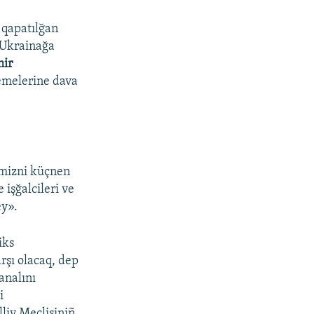
 qapatılğan
 Ukrainağa
mir
emelerine dava
imizni küçnen
 işğalcileri ve
ey».
iks
şı olacaq, dep
analını
i
liy Meclisiniñ