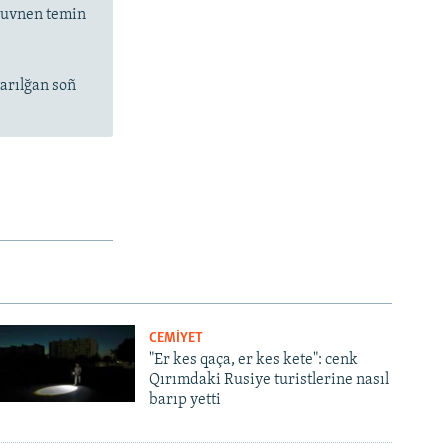
 suvnen temin
arılğan soñ
CEMİYET
"Er kes qaça, er kes kete": cenk
Qırımdaki Rusiye turistlerine nasıl
barıp yetti