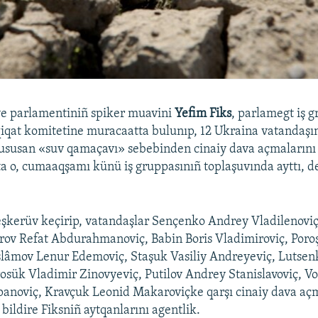
ye parlamentiniñ spiker muavini
Yefim Fiks
, parlamegt iş 
iqat komitetine muracaatta bulunıp, 12 Ukraina vatandaşın
susan «suv qamaçavı» sebebinden cinaiy dava açmalarını r
qta o, cumaaqşamı künü iş gruppasınıñ toplaşuvında ayttı, d
eşkerüv keçirip, vatandaşlar Sençenko Andrey Vladilenovi
ov Refat Abdurahmanoviç, Babin Boris Vladimiroviç, Poro
slâmov Lenur Edemoviç, Staşuk Vasiliy Andreyeviç, Lutsen
rosük Vladimir Zinovyeviç, Putilov Andrey Stanislavoviç, V
anoviç, Kravçuk Leonid Makaroviçke qarşı cinaiy dava aç
bildire Fiksniñ aytqanlarını agentlik.