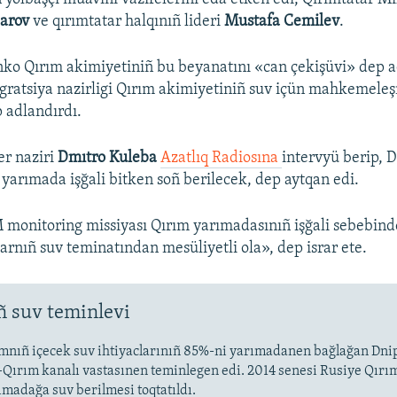
barov
ve qırımtatar halqınıñ lideri
Mustafa Cemilev
.
o Qırım akimiyetiniñ bu beyanatını «can çekişüvi» dep a
gratsiya nazirligi Qırım akimiyetiniñ suv içün mahkemeleş
 adlandırdı.
er naziri
Dmıtro Kuleba
Azatlıq Radiosına
intervyü berip, D
yarımada işğali bitken soñ berilecek, dep aytqan edi.
monitoring missiyası Qırım yarımadasınıñ işğali sebebin
arnıñ suv teminatından mesüliyetli ola», dep israr ete.
ñ suv teminlevi
mnıñ içecek suv ihtiyaclarınıñ 85%-ni yarımadanen bağlağan Dnip
-Qırım kanalı vastasınen teminlegen edi. 2014 senesi Rusiye Qırım
ımadağa suv berilmesi toqtatıldı.