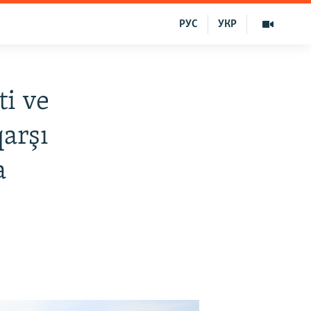
РУС
УКР
ti ve
arşı
a