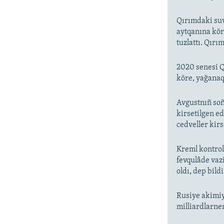
Qırımdaki suv
aytqanına kör
tuzlattı. Qır
2020 senesi Qı
köre, yağanaq
Avgustnıñ soñ
kirsetilgen e
cedveller kirs
Kreml kontrol
fevqulâde vaz
oldı, dep bildi
Rusiye akimiy
milliardlarnen