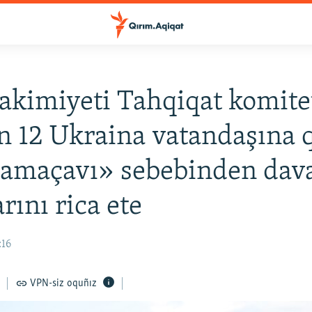
akimiyeti Tahqiqat komite
 12 Ukraina vatandaşına q
qamaçavı» sebebinden dav
rını rica ete
:16
VPN-siz oquñız