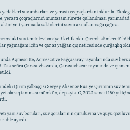
 yedekleri suv anbarları ve yerastı çoqraqlardan toldurıla. Ekolog
e, yerastı çoqraqlarnıñ muntazam sürette qullanılması yarımadad
ım akimiyeti yarımada sakinlerini suvnı az qullanmağa çağıra.
rımdaki suv teminlevi vaziyeti kritik oldı. Qırımlı alimlerniñ bil
lar yağmağanı içün ve qar az yağğan qış neticesinde qurğaqlıq oldı
unda Aqmescitte, Aqmescit ve Bağçasaray rayonlarında suv berüv
di. Daa soñra Qarasuvbazarda, Qarasuvbazar rayonında ve qısmen
etildi.
indeki Qırım yolbaşçısı Sergey Aksenov Rusiye Qırımnıñ suv tem
iyet olaraq tanıması mümkün, dep ayta. O, 2020 senesi 150 yıl içi
rdi.
eti yañı suv boruları, suv qoralarınıñ quruluvına ve quyu qazıluv
 ruble ayırdı.