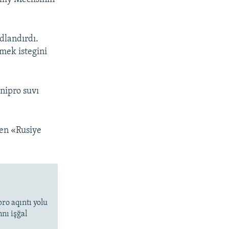
dlandırdı.
mek istegini
nipro suvı
den «Rusiye
ro aqıntı yolu
nı işğal