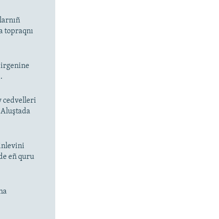
larnıñ
a topraqnı
dirgenine
.
 cedvelleri
 Aluştada
inlevini
nde eñ quru
ına