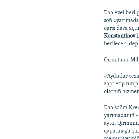
Daa evel beril
soñ «yarımada
qarşı dava açt
Konstantinov
berilecek, dep 
Qırımtatar Mil
«Aydutlar ceza
zapt etip tutqa
olarnıñ hızmetç
Daa soñra Krem
yarımadanıñ «s
ayttı. Qırımnı
qapatmağa qar
memuriyetiniñ 