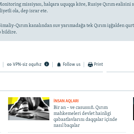
nitoring missiyası, halqara uquqqa köre, Rusiye Qırım ealisini
yetli ola, dep israr ete.
Şimaliy-Qırım kanalından suv yarımadağa tek Qırım işğalden qurt
 bildire.
VPN-siz oquñız
Follow us
Print
İNSAN AQLARI
Bir an – ve casussıñ. Qırım
mahkemeleri devlet hainligi
qabaatlavlarını daqqalar içinde
nasıl baqalar