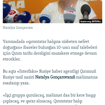
Русский
Українською
Natalya Gonçarova
QOŞULIÑIZ!
Yarımadada «qırımtatar halqına nisbeten nefret
doğurğan» ibareler bulunğan 10-uncı sınıf talebeleri
RFE/RS bütün saytları
içün Qırım tarihı dersligini muzakere etmege devam
etecekler.
Bu aqta «İnterfaks» Rusiye haber agentligi Qırımnıñ
Rusiye tasil naziri
Natalya Gonçarovanıñ
malümatına
esaslanıp yaza.
«İşçi gruppa qurulacaq, malümat daa bir kere baqıp
çıqılacaq, ve qarar alınacaq. Qırımtatar halqı