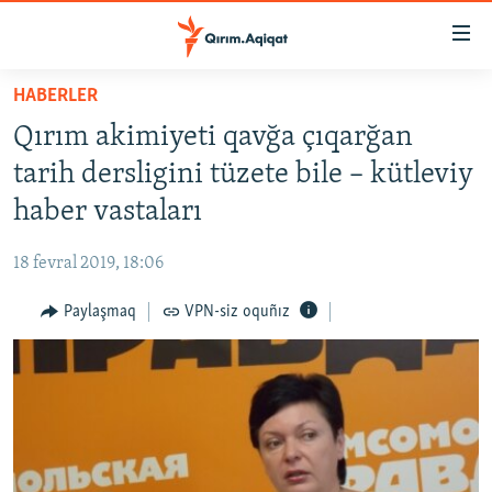
Link
açıqlığı
Esas
HABERLER
mündericege
HABERLER
Qırım akimiyeti qavğa çıqarğan
qaytmaq
SİYASET
Baş
tarih dersligini tüzete bile – kütleviy
İQTİSADİYAT
navigatsiyağa
haber vastaları
qaytmaq
CEMİYET
Qıdıruvğa
18 fevral 2019, 18:06
MEDENİYET
qaytmaq
Paylaşmaq
VPN-siz oquñız
İNSAN AQLARI
VİDEO
SÜRET
BLOGLAR
FİKİR