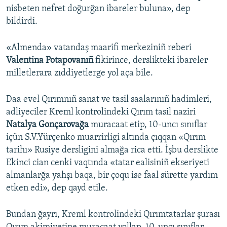
nisbeten nefret doğurğan ibareler buluna», dep
bildirdi.
«Almenda» vatandaş maarifi merkeziniñ reberi
Valentina Potapovanıñ
fikirince, derslikteki ibareler
milletlerara zıddiyetlerge yol aça bile.
Daa evel Qırımnıñ sanat ve tasil saalarınıñ hadimleri,
adliyeciler Kreml kontrolindeki Qırım tasil naziri
Natalya Gonçarovağa
muracaat etip, 10-uncı sınıflar
içün S.V.Yürçenko muarrirligi altında çıqqan «Qırım
tarihı» Rusiye dersligini almağa rica etti. İşbu derslikte
Ekinci cian cenki vaqtında «tatar ealisiniñ ekseriyeti
almanlarğa yahşı baqa, bir çoqu ise faal sürette yardım
etken edi», dep qayd etile.
Bundan ğayrı, Kreml kontrolindeki Qırımtatarlar şurası