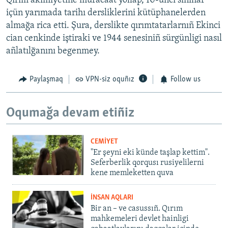
Qırım akimiyetine muracaat yollap, 10-uncı sınıflar
içün yarımada tarihı dersliklerini kütüphanelerden
almağa rica etti. Şura, derslikte qırımtatarlarnıñ Ekinci
cian cenkinde iştiraki ve 1944 senesiniñ sürgünligi nasıl
añlatılğanını begenmey.
Paylaşmaq
VPN-siz oquñız
Follow us
Oqumağa devam etiñiz
CEMİYET
"Er şeyni eki künde taşlap kettim".
Seferberlik qorqusı rusiyelilerni
kene memleketten quva
İNSAN AQLARI
Bir an – ve casussıñ. Qırım
mahkemeleri devlet hainligi