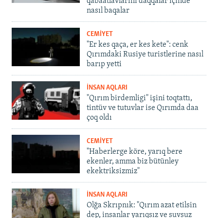
qabaatlavlarını daqqalar içinde
nasıl baqalar
CEMİYET
"Er kes qaça, er kes kete": cenk
Qırımdaki Rusiye turistlerine nasıl
barıp yetti
İNSAN AQLARI
"Qırım birdemligi" işini toqtattı,
tintüv ve tutuvlar ise Qırımda daa
çoq oldı
CEMİYET
"Haberlerge köre, yarıq bere
ekenler, amma biz bütünley
ekektriksizmiz"
İNSAN AQLARI
Olğa Skrıpnık: "Qırım azat etilsin
dep, insanlar yarıqsız ve suvsuz