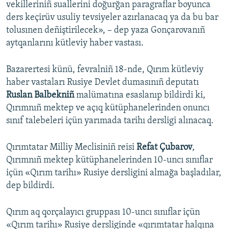
vekilleriniñ suallerini doğurğan paragraflar boyunca
ders keçirüv usuliy tevsiyeler azırlanacaq ya da bu bar
tolusınen deñiştirilecek», – dep yaza Gonçarovanıñ
aytqanlarını kütleviy haber vastası.
Bazarertesi künü, fevralniñ 18-nde, Qırım kütleviy
haber vastaları Rusiye Devlet dumasınıñ deputatı
Ruslan Balbekniñ
malümatına esaslanıp bildirdi ki,
Qırımnıñ mektep ve açıq kütüphanelerinden onuncı
sınıf talebeleri içün yarımada tarihı dersligi alınacaq.
Qırımtatar Milliy Meclisiniñ reisi
Refat Çubarov
,
Qırımnıñ mektep kütüphanelerinden 10-uncı sınıflar
içün «Qırım tarihı» Rusiye dersligini almağa başladılar,
dep bildirdi.
Qırım aq qorçalayıcı gruppası 10-uncı sınıflar içün
«Qırım tarihı» Rusiye dersliginde «qırımtatar halqına