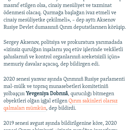
masraf etilgen olsa, cinaiy mesüliyet ve tazminat
ödenmesi olacaq. Qurmağa başlağan ivaz etmeli ve
cinaiy mesüliyetke çekilmeli», – dep ayttı Aksenov
Rusiye Devlet dumasınıñ Qırım deputatlarınen körüşip.
Sergey Aksenov, politsiya ve prokuratura yarımadada
«izinsiz qurulğan inşalarnı yoq etüv işlerinde vekâletli
şahıslarnıñ ve kontrol organlarınıñ areketsizili içün»
memuriy davalar açacaq, dep bildirgen edi.
2020 senesi yanvar ayında Qırımnıñ Rusiye parlamenti
mal-mülk ve topraq munasebetleri komitetiniñ
yolbaşçısı
Yevgeniya Dobrınâ
, qurucılığı bitmegen
obyektleri olğan işğal etilgen
Qırım sakinleri olarsız
qalmaları mümkün
, dep bildirdi.
2019 senesi avgust ayında bildirilgenine köre, 2020