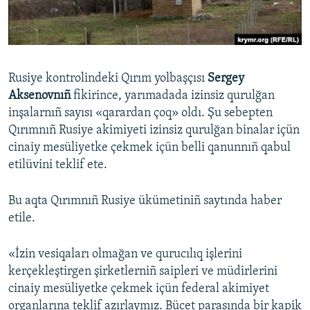
Русский
Українською
Rusiye kontrolindeki Qırım yolbaşçısı
Sergey
QOŞULIÑIZ!
Aksenovnıñ
fikirince, yarımadada izinsiz qurulğan
inşalarnıñ sayısı «qarardan çoq» oldı. Şu sebepten
Qırımnıñ Rusiye akimiyeti izinsiz qurulğan binalar içün
cinaiy mesüliyetke çekmek içün belli qanunnıñ qabul
RFE/RS bütün saytları
etilüvini teklif ete.
Bu aqta Qırımnıñ Rusiye ükümetiniñ saytında haber
etile.
«İzin vesiqaları olmağan ve qurucılıq işlerini
kerçekleştirgen şirketlerniñ saipleri ve müdirlerini
cinaiy mesüliyetke çekmek içün federal akimiyet
organlarına teklif azırlaymız. Bücet parasında bir kapik