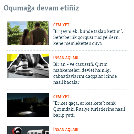
Oqumağa devam etiñiz
CEMİYET
"Er şeyni eki künde taşlap kettim".
Seferberlik qorqusı rusiyelilerni
kene memleketten quva
İNSAN AQLARI
Bir an – ve casussıñ. Qırım
mahkemeleri devlet hainligi
qabaatlavlarını daqqalar içinde
nasıl baqalar
CEMİYET
"Er kes qaça, er kes kete": cenk
Qırımdaki Rusiye turistlerine nasıl
barıp yetti
İNSAN AQLARI