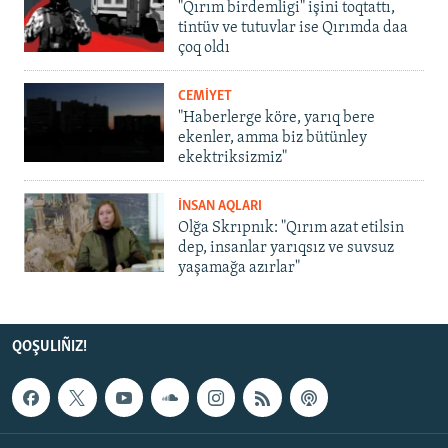
"Qırım birdemligi" işini toqtattı,
tintüv ve tutuvlar ise Qırımda daa
çoq oldı
CEMİYET
"Haberlerge köre, yarıq bere
ekenler, amma biz bütünley
ekektriksizmiz"
İNSAN AQLARI
Olğa Skrıpnık: "Qırım azat etilsin
dep, insanlar yarıqsız ve suvsuz
yaşamağa azırlar"
QOŞULIÑIZ!