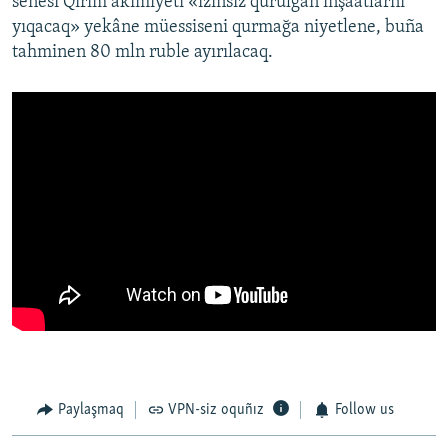
senesi Qırım akimiyeti «izinsiz qurulğan inşaatlarnı
yıqacaq» yekâne müessiseni qurmağa niyetlene, buña
tahminen 80 mln ruble ayırılacaq.
Paylaşmaq
VPN-siz oquñız
Follow us