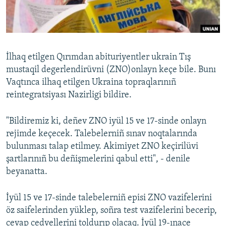
Русский
Українською
İlhaq etilgen Qırımdan abituriyentler ukrain Tış
QOŞULIÑIZ!
mustaqil degerlendirüvni (ZNO)onlayn keçe bile. Bunı
Vaqtınca ilhaq etilgen Ukraina topraqlarınıñ
reintegratsiyası Nazirligi bildire.
RFE/RS bütün saytları
"Bildiremiz ki, deñev ZNO iyül 15 ve 17-sinde onlayn
rejimde keçecek. Talebelerniñ sınav noqtalarında
bulunması talap etilmey. Akimiyet ZNO keçirilüvi
şartlarınıñ bu deñişmelerini qabul etti", - denile
beyanatta.
İyül 15 ve 17-sinde talebelerniñ episi ZNO vazifelerini
öz saifelerinden yüklep, soñra test vazifelerini becerip,
cevap cedvellerini toldurıp olacaq. İyül 19-ınace