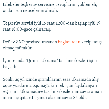
talebeler teşkerüv servisine cevaplarını yüklemeli,
ondan soñ neticelerini almalı.
Teşkerüv servisi iyül 15 saat 11:00-dan başlap iyül 19
saat 18:00-ğace çalışacaq.
Deñev ZNO prodsedurasınen
bağlantıdan
keçip tanış
olmaq mümkün.
İyün 9-ında "Qırım - Ukraina" tasil merkezleri işini
başladı.
Soñki üç yıl içinde qırımlılarnıñ esas Ukrainada aliy
oquv yurtlarına oqumağa kirmek içün faydalanğan
«Qırım – Ukrainadır» tasil merkezleriniñ sayısı aman-
aman üç qat arttı, şimdi olarnıñ sayısı 35 oldı.