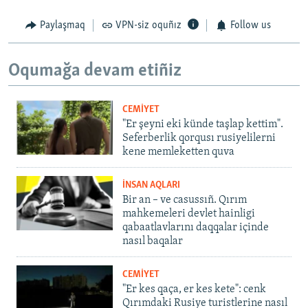
Paylaşmaq
VPN-siz oquñız
Follow us
Oqumağa devam etiñiz
CEMİYET
"Er şeyni eki künde taşlap kettim".
Seferberlik qorqusı rusiyelilerni
kene memleketten quva
İNSAN AQLARI
Bir an – ve casussıñ. Qırım
mahkemeleri devlet hainligi
qabaatlavlarını daqqalar içinde
nasıl baqalar
CEMİYET
"Er kes qaça, er kes kete": cenk
Qırımdaki Rusiye turistlerine nasıl