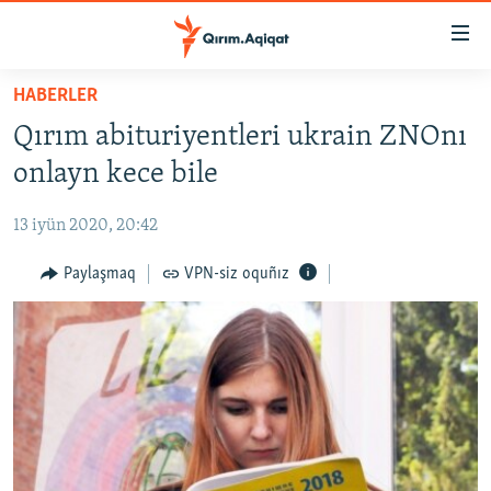
Link
açıqlığı
Esas
HABERLER
mündericege
HABERLER
Qırım abituriyentleri ukrain ZNOnı
qaytmaq
SİYASET
Baş
onlayn kece bile
İQTİSADİYAT
navigatsiyağa
qaytmaq
13 iyün 2020, 20:42
CEMİYET
Qıdıruvğa
MEDENİYET
Paylaşmaq
VPN-siz oquñız
qaytmaq
İNSAN AQLARI
VİDEO
SÜRET
BLOGLAR
FİKİR