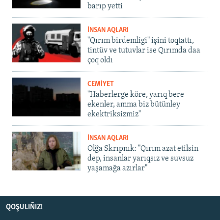
barıp yetti
İNSAN AQLARI
"Qırım birdemligi" işini toqtattı,
tintüv ve tutuvlar ise Qırımda daa
çoq oldı
CEMİYET
"Haberlerge köre, yarıq bere
ekenler, amma biz bütünley
ekektriksizmiz"
İNSAN AQLARI
Olğa Skrıpnık: "Qırım azat etilsin
dep, insanlar yarıqsız ve suvsuz
yaşamağa azırlar"
QOŞULIÑIZ!