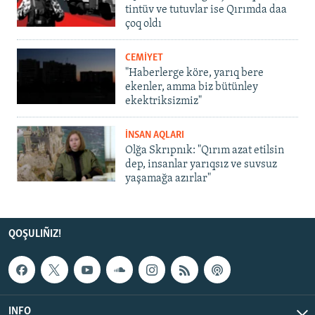
tintüv ve tutuvlar ise Qırımda daa
çoq oldı
CEMİYET
"Haberlerge köre, yarıq bere
ekenler, amma biz bütünley
ekektriksizmiz"
İNSAN AQLARI
Olğa Skrıpnık: "Qırım azat etilsin
dep, insanlar yarıqsız ve suvsuz
yaşamağa azırlar"
QOŞULIÑIZ!
INFO