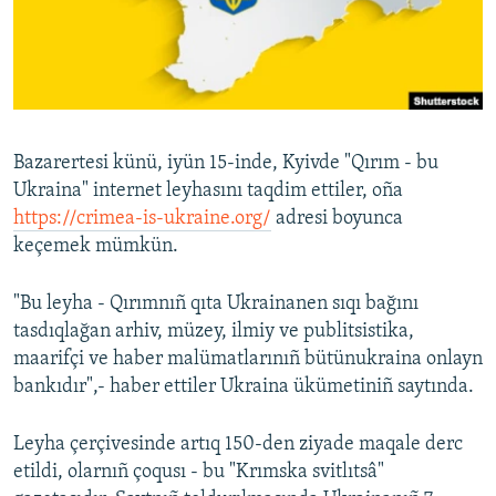
Русский
Українською
QOŞULIÑIZ!
Bazarertesi künü, iyün 15-inde, Kyivde "Qırım - bu
Ukraina" internet leyhasını taqdim ettiler, oña
https://crimea-is-ukraine.org/
adresi boyunca
RFE/RS bütün saytları
keçemek mümkün.
"Bu leyha - Qırımnıñ qıta Ukrainanen sıqı bağını
tasdıqlağan arhiv, müzey, ilmiy ve publitsistika,
maarifçi ve haber malümatlarınıñ bütünukraina onlayn
bankıdır",- haber ettiler Ukraina ükümetiniñ saytında.
Leyha çerçivesinde artıq 150-den ziyade maqale derc
etildi, olarnıñ çoqusı - bu "Krımska svitlıtsâ"