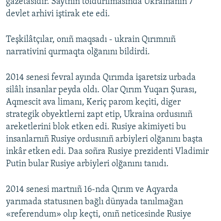
gazetasıdır. Saytnıñ toldurılmasında Ukrainanıñ 7
devlet arhivi iştirak ete edi.
Teşkilâtçılar, onıñ maqsadı - ukrain Qırımnıñ
narrativini qurmaqta olğanını bildirdi.
2014 senesi fevral ayında Qırımda işaretsiz urbada
silâlı insanlar peyda oldı. Olar Qırım Yuqarı Şurası,
Aqmescit ava limanı, Keriç parom keçiti, diger
strategik obyektlerni zapt etip, Ukraina ordusınıñ
areketlerini blok etken edi. Rusiye akimiyeti bu
insanlarnıñ Rusiye ordusınıñ arbiyleri olğanını başta
inkâr etken edi. Daa soñra Rusiye prezidenti Vladimir
Putin bular Rusiye arbiyleri olğanını tanıdı.
2014 senesi martnıñ 16-nda Qırım ve Aqyarda
yarımada statusınen bağlı dünyada tanılmağan
«referendum» olıp keçti, onıñ neticesinde Rusiye