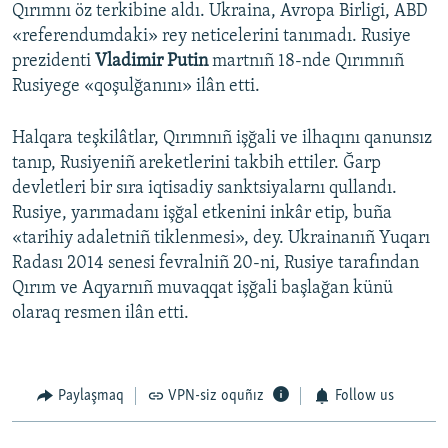
Qırımnı öz terkibine aldı. Ukraina, Avropa Birligi, ABD
«referendumdaki» rey neticelerini tanımadı. Rusiye
prezidenti
Vladimir Putin
martnıñ 18-nde Qırımnıñ
Rusiyege «qoşulğanını» ilân etti.
Halqara teşkilâtlar, Qırımnıñ işğali ve ilhaqını qanunsız
tanıp, Rusiyeniñ areketlerini takbih ettiler. Ğarp
devletleri bir sıra iqtisadiy sanktsiyalarnı qullandı.
Rusiye, yarımadanı işğal etkenini inkâr etip, buña
«tarihiy adaletniñ tiklenmesi», dey. Ukrainanıñ Yuqarı
Radası 2014 senesi fevralniñ 20-ni, Rusiye tarafından
Qırım ve Aqyarnıñ muvaqqat işğali başlağan künü
olaraq resmen ilân etti.
Paylaşmaq
VPN-siz oquñız
Follow us