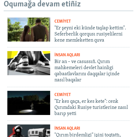
Oqumağa devam etiñiz
CEMİYET
"Er şeyni eki künde taşlap kettim".
Seferberlik qorqusı rusiyelilerni
kene memleketten quva
İNSAN AQLARI
Bir an – ve casussıñ. Qırım
mahkemeleri devlet hainligi
qabaatlavlarını daqqalar içinde
nasıl baqalar
CEMİYET
"Er kes qaça, er kes kete": cenk
Qırımdaki Rusiye turistlerine nasıl
barıp yetti
İNSAN AQLARI
"Qırım birdemligi" işini toqtattı,