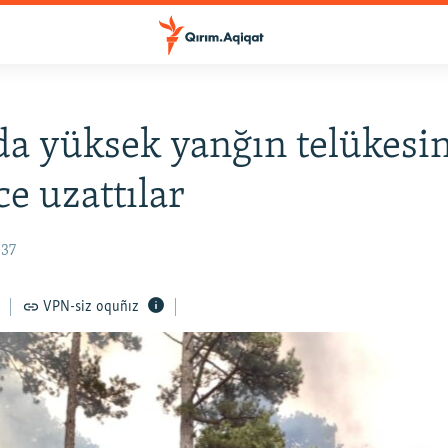
a yüksek yanğın telükesin
ce uzattılar
:37
VPN-siz oquñız