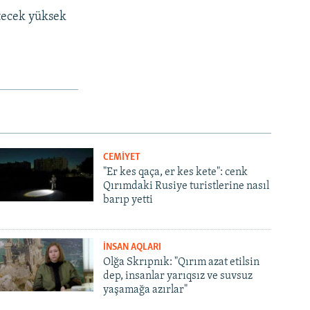
tecek yüksek
CEMİYET
"Er kes qaça, er kes kete": cenk
Qırımdaki Rusiye turistlerine nasıl
barıp yetti
İNSAN AQLARI
Olğa Skrıpnık: "Qırım azat etilsin
dep, insanlar yarıqsız ve suvsuz
yaşamağa azırlar"