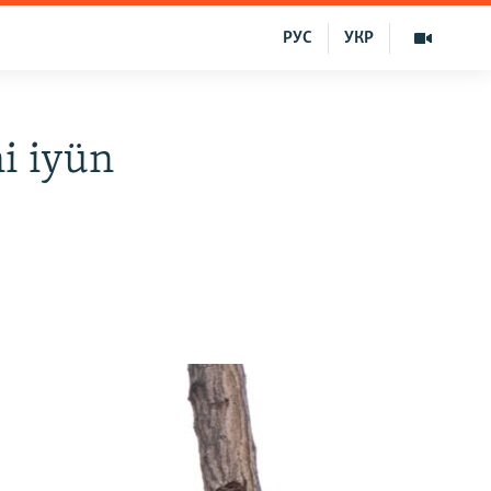
РУС
УКР
i iyün