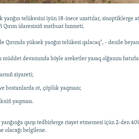
 yanğın telükesini iyün 18-inece uzattılar, sinoptiklerge at
 Qırım idaresiniñ matbuat hızmeti.
de Qırımda yüksek yanğın telükesi qalacaq", - denile beyan
 müddet devamında böyle areketler yasaq olğanını hatırlat
rnıñ ziyareti;
ve bostanlarda ot, çöplük yaqması;
ikniñ yaqması.
 yanğınğa qarşı tedbirlerge riayet etmemesi içün 2-den 40
e olacağı belgilene.