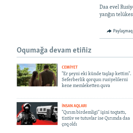
Daa evel Rusi
yanğın telükes
Paylaşmaq
Oqumağa devam etiñiz
CEMİYET
"Er şeyni eki künde taşlap kettim".
Seferberlik qorqusı rusiyelilerni
kene memleketten quva
İNSAN AQLARI
"Qırım birdemligi" işini toqtattı,
tintüv ve tutuvlar ise Qırımda daa
çoq oldı