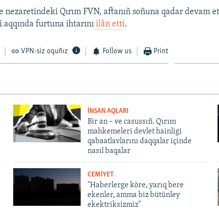
ye nezaretindeki Qırım FVN, aftanıñ soñuna qadar devam e
i aqqında furtuna ihtarını
ilân etti
.
VPN-siz oquñız
Follow us
Print
İNSAN AQLARI
Bir an – ve casussıñ. Qırım
mahkemeleri devlet hainligi
qabaatlavlarını daqqalar içinde
nasıl baqalar
CEMİYET
"Haberlerge köre, yarıq bere
ekenler, amma biz bütünley
ekektriksizmiz"