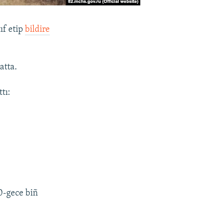
ıf etip
bildire
atta.
tı:
0-gece biñ