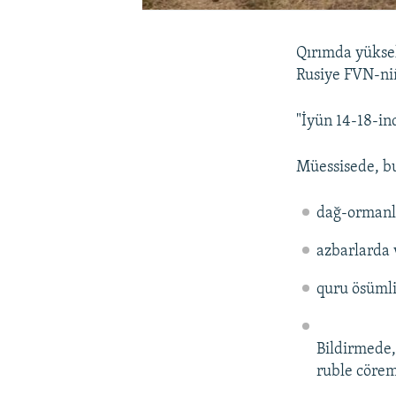
Qırımda yüksek
Rusiye FVN-niñ
"İyün 14-18-in
Müessisede, bu
dağ-ormanla
azbarlarda 
quru ösüml
Bildirmede,
ruble cörem