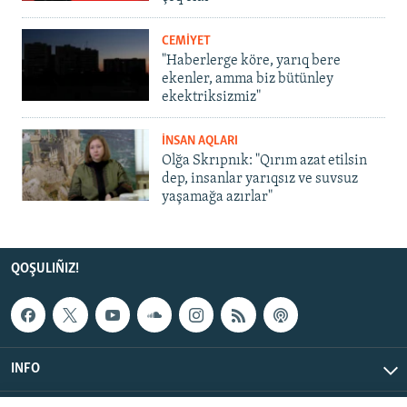
CEMİYET
"Haberlerge köre, yarıq bere
ekenler, amma biz bütünley
ekektriksizmiz"
İNSAN AQLARI
Olğa Skrıpnık: "Qırım azat etilsin
dep, insanlar yarıqsız ve suvsuz
yaşamağa azırlar"
QOŞULIÑIZ!
INFO