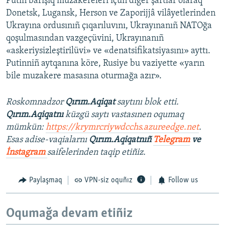
Putin barışıq muzakereleri içün diger şartlar olaraq
Donetsk, Lugansk, Herson ve Zaporijjâ vilâyetlerinden
Ukrayına ordusınıñ çıqarıluvını, Ukrayınanıñ NATOğa
qoşulmasından vazgeçüvini, Ukrayınanıñ
«askeriysizleştirilüvi» ve «denatsifikatsiyasını» ayttı.
Putinniñ aytqanına köre, Rusiye bu vaziyette «yarın
bile muzakere masasına oturmağa azır».
Roskomnadzor
Qırım.Aqiqat
saytını blok etti.
Qırım.Aqiqatnı
küzgü saytı vastasınen oqumaq
mümkün:
https://krymrcriywdcchs.azureedge.net
.
Esas adise-vaqialarnı
Qırım.Aqiqatnıñ
Telegram
ve
İnstagram
saifelerinden taqip etiñiz.
Paylaşmaq
VPN-siz oquñız
Follow us
Oqumağa devam etiñiz