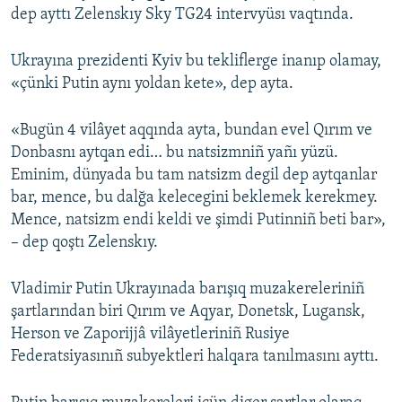
dep ayttı Zelenskıy Sky TG24 intervyüsı vaqtında.
Ukrayına prezidenti Kyiv bu tekliflerge inanıp olamay,
«çünki Putin aynı yoldan kete», dep ayta.
«Bugün 4 vilâyet aqqında ayta, bundan evel Qırım ve
Donbasnı aytqan edi… bu natsizmniñ yañı yüzü.
Eminim, dünyada bu tam natsizm degil dep aytqanlar
bar, mence, bu dalğa kelecegini beklemek kerekmey.
Mence, natsizm endi keldi ve şimdi Putinniñ beti bar»,
– dep qoştı Zelenskıy.
Vladimir Putin Ukrayınada barışıq muzakereleriniñ
şartlarından biri Qırım ve Aqyar, Donetsk, Lugansk,
Herson ve Zaporijjâ vilâyetleriniñ Rusiye
Federatsiyasınıñ subyektleri halqara tanılmasını ayttı.