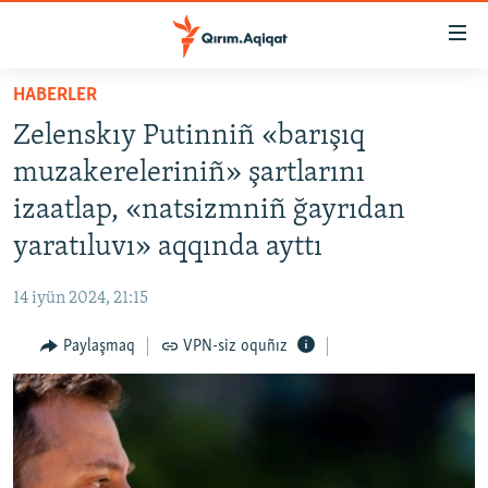
Link
açıqlığı
Esas
HABERLER
mündericege
HABERLER
Zelenskıy Putinniñ «barışıq
qaytmaq
SİYASET
Baş
muzakereleriniñ» şartlarını
İQTİSADİYAT
navigatsiyağa
izaatlap, «natsizmniñ ğayrıdan
qaytmaq
CEMİYET
yaratıluvı» aqqında ayttı
Qıdıruvğa
MEDENİYET
qaytmaq
14 iyün 2024, 21:15
İNSAN AQLARI
Paylaşmaq
VPN-siz oquñız
VİDEO
SÜRET
BLOGLAR
FİKİR