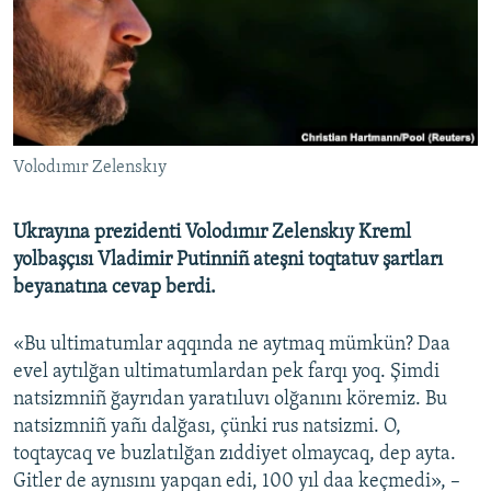
Русский
Українською
QOŞULIÑIZ!
Volodımır Zelenskıy
Ukrayına prezidenti Volodımır Zelenskıy Kreml
RFE/RS bütün saytları
yolbaşçısı Vladimir Putinniñ ateşni toqtatuv şartları
beyanatına cevap berdi.
«Bu ultimatumlar aqqında ne aytmaq mümkün? Daa
evel aytılğan ultimatumlardan pek farqı yoq. Şimdi
natsizmniñ ğayrıdan yaratıluvı olğanını köremiz. Bu
natsizmniñ yañı dalğası, çünki rus natsizmi. O,
toqtaycaq ve buzlatılğan zıddiyet olmaycaq, dep ayta.
Gitler de aynısını yapqan edi, 100 yıl daa keçmedi», –