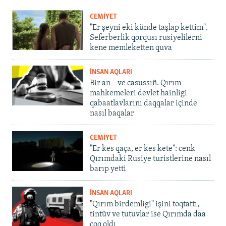
CEMİYET
"Er şeyni eki künde taşlap kettim".
Seferberlik qorqusı rusiyelilerni
kene memleketten quva
İNSAN AQLARI
Bir an – ve casussıñ. Qırım
mahkemeleri devlet hainligi
qabaatlavlarını daqqalar içinde
nasıl baqalar
CEMİYET
"Er kes qaça, er kes kete": cenk
Qırımdaki Rusiye turistlerine nasıl
barıp yetti
İNSAN AQLARI
"Qırım birdemligi" işini toqtattı,
tintüv ve tutuvlar ise Qırımda daa
çoq oldı