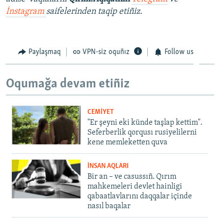
İnstagram
saifelerinden taqip etiñiz.
Paylaşmaq
VPN-siz oquñız
Follow us
Oqumağa devam etiñiz
CEMİYET
"Er şeyni eki künde taşlap kettim".
Seferberlik qorqusı rusiyelilerni
kene memleketten quva
İNSAN AQLARI
Bir an – ve casussıñ. Qırım
mahkemeleri devlet hainligi
qabaatlavlarını daqqalar içinde
nasıl baqalar