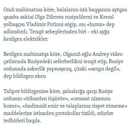
Onıñ malümatına köre, balalarını özü baqqanını aytqan
Русский
qasaba sakini Olga Dibrova rusiyelilerni ve Kreml
Українською
yolbaşçısı Vladimir Putinni sögip, onı «hırsız» dep
adlandırdı. Tenqit sebeplerinden biri – eki ayğa
QOŞULIÑIZ!
kesilgen elektrikler.
Berilgen malümatqa köre, Olganıñ oğlu Andrey video
çatlarında Rusiyedeki seferberlikni tenqit etip, Rusiye
RFE/RS bütün saytları
ordusında askerlik yapmaycaq, çünki «satqın degil»,
dep bildirgen eken
Talipov bildirgenine köre, şahıslarğa qarşı Rusiye
ordusını «itibardan tüşürüv», «cemaat nizamını
bozuv», «hadimniñ emir ve talaplarına riayet etmeme»
maddelerine istinaden protokollar tizildi, sıñırlav
tedbirleri baqıla.