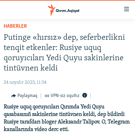
Link
açıqlığı
Esas
HABERLER
mündericege
HABERLER
Putinge «hırsız» dep, seferberlikni
qaytmaq
SİYASET
Baş
tenqit etkenler: Rusiye uquq
İQTİSADİYAT
navigatsiyağa
qoruyıcıları Yedi Quyu sakinlerine
qaytmaq
CEMİYET
tintüvnen keldi
Qıdıruvğa
MEDENİYET
qaytmaq
24 noyabr 2023, 11:34
İNSAN AQLARI
Paylaşmaq
VPN-siz oquñız
VİDEO
Rusiye uquq qoruyıcıları Qırımda Yedi Quyu
SÜRET
qasabasınıñ sakinlerine tintüvnen keldi, dep bildirdi
BLOGLAR
Rusiye tarafdarı bloger Aleksandr Talipov. O, Telegram
kanallarında video derc etti.
FİKİR