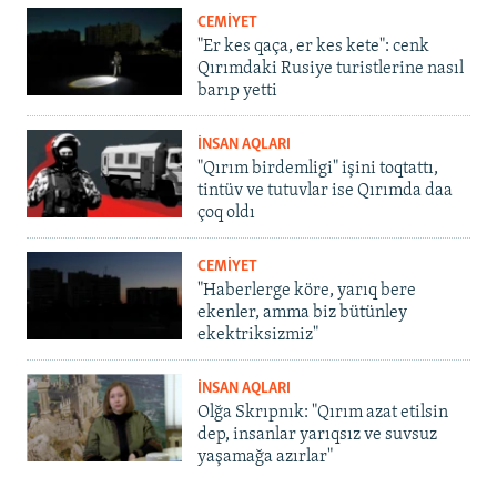
CEMİYET
"Er kes qaça, er kes kete": cenk
Qırımdaki Rusiye turistlerine nasıl
barıp yetti
İNSAN AQLARI
"Qırım birdemligi" işini toqtattı,
tintüv ve tutuvlar ise Qırımda daa
çoq oldı
CEMİYET
"Haberlerge köre, yarıq bere
ekenler, amma biz bütünley
ekektriksizmiz"
İNSAN AQLARI
Olğa Skrıpnık: "Qırım azat etilsin
dep, insanlar yarıqsız ve suvsuz
yaşamağa azırlar"