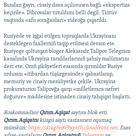
Bundan ğayrı, cinaiy dava açıluvınen bağlı «ekspertiza
keçirile». Dibrovalar tutuldımı belli degil. Tintüv
vaqtında «afu sorağanları» videoğa çıqarıldı.
Rusiyede ve işğal etilgen topraqlarda Ukrayinanı
desteklegen faallerniñ taqip etilmesi devam ete.
Rusiyege qoltutqan bloger Aleksandr Talipov Telegram
kanalında Ukrayina tarafdarlarınıñ şahsiy malümatını
derc ete. Onıñ şikâyetleri esasında qırımlılar Rusiye
ordusını «itibardan tüşürgeninde» qabaatlanıp,
memuriy ve cinaiy mesüliyetke çekile. Ukrayina
prokuraturası Talipovğa qarşı «milletlerara nefret
doğuruv» maddesine istinaden cinaiy tahqiqat başlattı.
Roskomnadzor
Qırım.Aqiqat
saytını blok etti.
Qırım.Aqiqatnı
küzgü saytı vastasınen oqumaq
mümkün:
https://d1ug5n8f9xpr1h.cloudfront.net
. Esas
adise-vaqialarnı
Qırım.Aqiqatnıñ
Telegram
ve