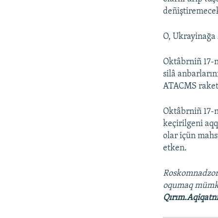
deñiştiremecekl
O, Ukrayinağa 
Oktâbrniñ 17-n
silâ anbarları
ATACMS raketal
Oktâbrniñ 17-
keçirilgeni aq
olar içün mahs
etken.
Roskomnadzo
oqumaq müm
Qırım.Aqiqatn