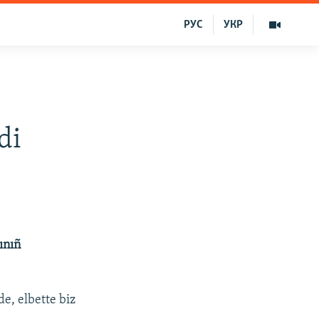
РУС
УКР
di
ınıñ
de, elbette biz