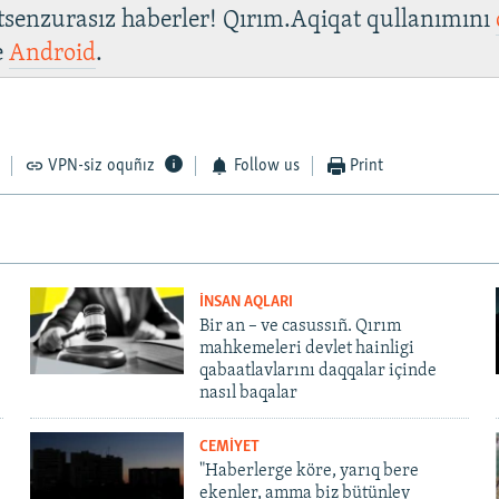
 tsenzurasız haberler! Qırım.Aqiqat qullanımını
e
Android
.
VPN-siz oquñız
Follow us
Print
İNSAN AQLARI
Bir an – ve casussıñ. Qırım
mahkemeleri devlet hainligi
qabaatlavlarını daqqalar içinde
nasıl baqalar
CEMİYET
"Haberlerge köre, yarıq bere
ekenler, amma biz bütünley