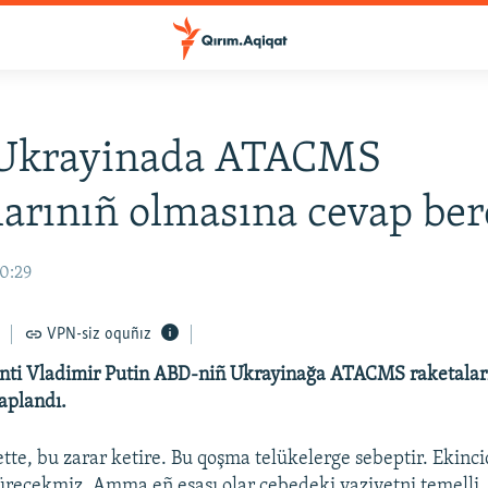
 Ukrayinada ATACMS
larınıñ olmasına cevap ber
10:29
VPN-siz oquñız
enti Vladimir Putin ABD-niñ Ukrayinağa ATACMS raketalar
aplandı.
ette, bu zarar ketire. Bu qoşma telükelerge sebeptir. Ekinci
şürecekmiz. Amma eñ esası olar cebedeki vaziyetni temelli