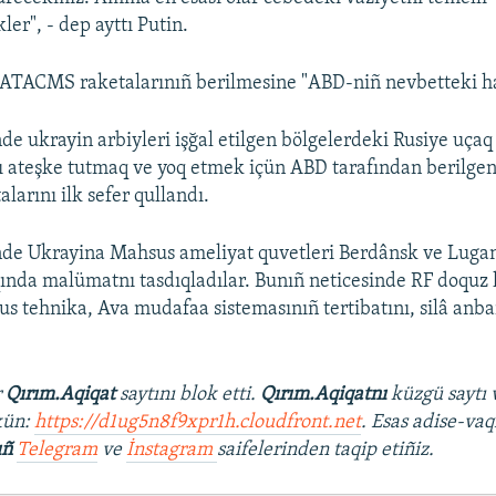
er", - dep ayttı Putin.
ATACMS raketalarınıñ berilmesine "ABD-niñ nevbetteki hat
de ukrayin arbiyleri işğal etilgen bölgelerdeki Rusiye uçaq 
nı ateşke tutmaq ve yoq etmek içün ABD tarafından berilgen
arını ilk sefer qullandı.
nde Ukrayina Mahsus ameliyat quvetleri Berdânsk ve Luga
qında malümatnı tasdıqladılar. Bunıñ neticesinde RF doquz 
us tehnika, Ava mudafaa sistemasınıñ tertibatını, silâ anba
r
Qırım.Aqiqat
saytını blok etti.
Qırım.Aqiqatnı
küzgü saytı 
kün:
https://d1ug5n8f9xpr1h.cloudfront.net
. Esas adise-vaq
ıñ
Telegram
ve
İnstagram
saifelerinden taqip etiñiz.