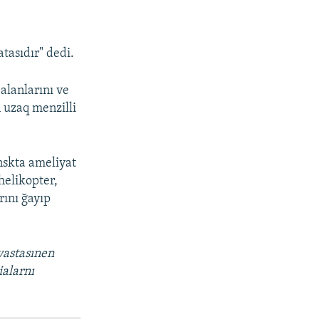
asıdır" dedi.
alanlarını ve
 uzaq menzilli
nskta ameliyat
helikopter,
rını ğayıp
vastasınen
ialarnı