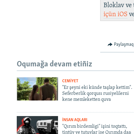
Bloklav ve
içün
iOS
v
Paylaşmaq
Oqumağa devam etiñiz
CEMİYET
"Er şeyni eki künde taşlap kettim".
Seferberlik qorqusı rusiyelilerni
kene memleketten quva
İNSAN AQLARI
"Qırım birdemligi" işini toqtattı,
tintüv ve tutuvlar ise Qırımda daa