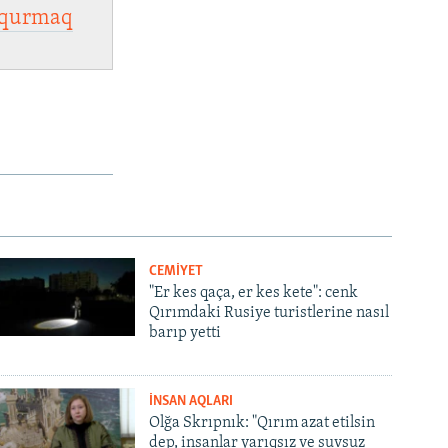
qurmaq
CEMİYET
"Er kes qaça, er kes kete": cenk
Qırımdaki Rusiye turistlerine nasıl
barıp yetti
İNSAN AQLARI
Olğa Skrıpnık: "Qırım azat etilsin
dep, insanlar yarıqsız ve suvsuz