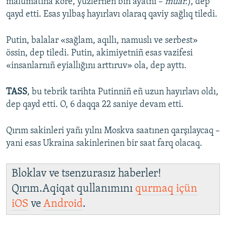
malümatına köre, yüzlernen biñ ayatnı –
muar.
), dep
qayd etti. Esas yılbaş hayırlavı olaraq qaviy sağlıq tiledi.
Putin, balalar «sağlam, aqıllı, namuslı ve serbest»
össin, dep tiledi. Putin, akimiyetniñ esas vazifesi
«insanlarnıñ eyiallığını arttıruv» ola, dep ayttı.
TASS
, bu tebrik tarihta Putinniñ eñ uzun hayırlavı oldı,
dep qayd etti. O, 6 daqqa 22 saniye devam etti.
Qırım sakinleri yañı yılnı Moskva saatınen qarşılaycaq –
yani esas Ukraina sakinlerinen bir saat farq olacaq.
Bloklav ve tsenzurasız haberler!
Qırım.Aqiqat qullanımını
qurmaq içün
iOS
ve
Android
.