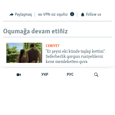
Paylaşmaq
VPN-siz oquñız
Follow us
Oqumağa devam etiñiz
CEMİYET
"Er şeyni eki künde taşlap kettim".
Seferberlik qorqusı rusiyelilerni
kene memleketten quva
İNSAN AQLARI
УКР
РУС
Bir an – ve casussıñ. Qırım
mahkemeleri devlet hainligi
qabaatlavlarını daqqalar içinde
nasıl baqalar
Qıdırmaq
CEMİYET
"Er kes qaça, er kes kete": cenk