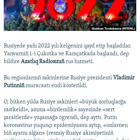
Русский
Українською
QOŞULIÑIZ!
Rusiyede yañı 2022 yılı kelgenini qayd etip başladılar.
Yanvarniñ 1-i Çukotka ve Kamçatkada başlandı, dep
bildire
Azatlıq Radiosınıñ
rus hızmeti.
RFE/RS bütün saytları
Bu regionlarnıñ sakinlerine Rusiye prezidenti
Vladimir
Putinniñ
muracaatı endi kösterildi.
O, bitken yılda Rusiye sakinleri «büyük zorluqlarğa
rastkeldi», amma «birdemlik» sayesinde «sert
şaraitlerde» yaşamağa ögrendi, dep ayttı. Putin
koronavirus yuqunçı epidemiyasını aytıp, «onlarnen
biñ ayatnı alğan» (resmiy Rusiye akimiyetiniñ