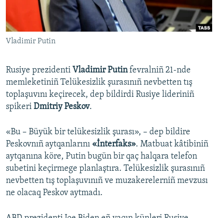
Русский
Українською
Vladimir Putin
QOŞULIÑIZ!
Rusiye prezidenti
Vladimir Putin
fevralniñ 21-nde
memleketiniñ Telükesizlik şurasınıñ nevbetten tış
toplaşuvını keçirecek, dep bildirdi Rusiye lideriniñ
RFE/RS bütün saytları
spikeri
Dmitriy Peskov
.
«Bu – Büyük bir telükesizlik şurası», – dep bildire
Peskovnıñ aytqanlarını
«İnterfaks»
. Matbuat kâtibiniñ
aytqanına köre, Putin bugün bir qaç halqara telefon
subetini keçirmege planlaştıra. Telükesizlik şurasınıñ
nevbetten tış toplaşuvınıñ ve muzakerelerniñ mevzusı
ne olacaq Peskov aytmadı.