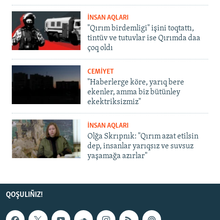
İNSAN AQLARI
"Qırım birdemligi" işini toqtattı,
tintüv ve tutuvlar ise Qırımda daa
çoq oldı
CEMİYET
"Haberlerge köre, yarıq bere
ekenler, amma biz bütünley
ekektriksizmiz"
İNSAN AQLARI
Olğa Skrıpnık: "Qırım azat etilsin
dep, insanlar yarıqsız ve suvsuz
yaşamağa azırlar"
QOŞULIÑIZ!