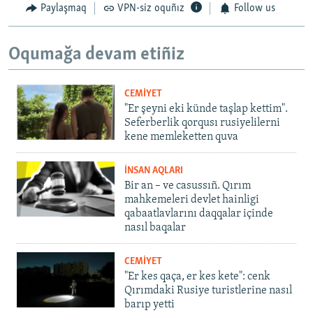
Paylaşmaq
VPN-siz oquñız
Follow us
Oqumağa devam etiñiz
CEMİYET
"Er şeyni eki künde taşlap kettim".
Seferberlik qorqusı rusiyelilerni
kene memleketten quva
İNSAN AQLARI
Bir an – ve casussıñ. Qırım
mahkemeleri devlet hainligi
qabaatlavlarını daqqalar içinde
nasıl baqalar
CEMİYET
"Er kes qaça, er kes kete": cenk
Qırımdaki Rusiye turistlerine nasıl
barıp yetti