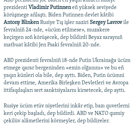
ABD prezidenti Joe Biden eñ yaqın künleri Rusiye
prezidenti
Vladimir Putinnen
eñ yüksek seviyede
körüşmege añlaştı. Biden Putinnen devlet kâtibi
Antony Blinken
Rusiye Tış işler naziri
Sergey Lavrov
ile
fevralniñ 24-nde, «ücüm etilmese», muzakere
keçirgen soñ körüşecek, dep bildirdi Beyaz saraynıñ
matbuat kâtibi Jen Psaki fevralniñ 20-nde.
ABD prezidenti fevralniñ 18-nde Putin Ukrainağa ücüm
etmege qarar bergeninden «emin olğanını» ve bu eñ
yaqın künleri ola bile, dep ayttı. Biden, Putin ücümni
devam ettirse, Amerika Birleşken Devletleri ve Avropa
ittifaqdaşları sert sanktsiyalarnı kirsetecek, dep ayttı.
Rusiye ücüm etüv niyetlerini inkâr etip, bazı quvetlerni
keri çekip başladı, dep bildirdi. ABD ve NATO qısmiy
çekilüv alâmetlerini körmeyler, dep bildireler.