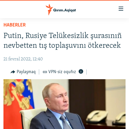
Link
açıqlığı
Esas
HABERLER
mündericege
HABERLER
Putin, Rusiye Telükesizlik şurasınıñ
qaytmaq
SİYASET
Baş
nevbetten tış toplaşuvını ötkerecek
İQTİSADİYAT
navigatsiyağa
qaytmaq
21 fevral 2022, 12:40
CEMİYET
Qıdıruvğa
MEDENİYET
Paylaşmaq
VPN-siz oquñız
qaytmaq
İNSAN AQLARI
VİDEO
SÜRET
BLOGLAR
FİKİR