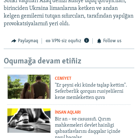
Soñki vaqıtları Azaq deñizi Rusiye uquq qoruyıcıları,
birinciden Ukraina limanlarına ketken ve andan
kelgen gemilerni tutqan sıñırcıları, tarafından yapılğan
provokatsiyalarnıñ yeri oldı.
Paylaşmaq
VPN-siz oquñız
Follow us
Oqumağa devam etiñiz
CEMİYET
"Er şeyni eki künde taşlap kettim".
Seferberlik qorqusı rusiyelilerni
kene memleketten quva
İNSAN AQLARI
Bir an – ve casussıñ. Qırım
mahkemeleri devlet hainligi
qabaatlavlarını daqqalar içinde
nasıl baqalar