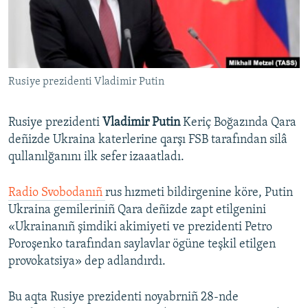
Русский
Українською
Rusiye prezidenti Vladimir Putin
QOŞULIÑIZ!
Rusiye prezidenti
Vladimir Putin
Keriç Boğazında Qara
deñizde Ukraina katerlerine qarşı FSB tarafından silâ
RFE/RS bütün saytları
qullanılğanını ilk sefer izaaatladı.
Radio Svobodanıñ
rus hızmeti bildirgenine köre, Putin
Ukraina gemileriniñ Qara deñizde zapt etilgenini
«Ukrainanıñ şimdiki akimiyeti ve prezidenti Petro
Poroşenko tarafından saylavlar ögüne teşkil etilgen
provokatsiya» dep adlandırdı.
Bu aqta Rusiye prezidenti noyabrniñ 28-nde