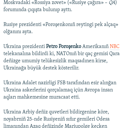
Moskvadaki «Rossiya zovet» («Rusiye çağıra» –
QA
)
forumında çıqışta bulunıp ayttı.
Rusiye prezidenti «Poroşenkonıñ reytingi pek alçaq»
olğanını ayta.
Ukraina prezidenti
Petro Poroşenko
Amerikanıñ
NBC
telekanalına bildirdi ki, NATOnıñ bir qaç gemisi Qara
deñizge umumiy telükesizlik maqsadınen kirse,
Ukrainağa büyük destek kösterilir.
Ukraina Adalet nazirligi FSB tarafından esir alınğan
Ukraina askerlerini qorçalamaq içün Avropa insan
aqları mahkemesine muracaat etti.
Ukraina Arbiy deñiz quvetleri bildirgenine köre,
noyabrniñ 25-nde Rusiyeniñ sıñır gemileri Odesa
limanından Azaq deñizinde Mariupolge keçken