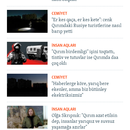
CEMİYET
"Er kes qaça, er kes kete": cenk
Qırımdaki Rusiye turistlerine nasıl
barıp yetti
İNSAN AQLARI
"Qırım birdemligi" işini toqtattı,
tintüv ve tutuvlar ise Qırımda daa
çoq oldı
CEMİYET
"Haberlerge köre, yarıq bere
ekenler, amma biz bütünley
ekektriksizmiz"
İNSAN AQLARI
Olğa Skrıpnık: "Qırım azat etilsin
dep, insanlar yarıqsız ve suvsuz
yaşamağa azırlar"