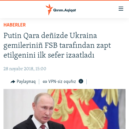
Link
açıqlığı
Esas
HABERLER
mündericege
HABERLER
Putin Qara deñizde Ukraina
qaytmaq
SİYASET
Baş
gemileriniñ FSB tarafından zapt
İQTİSADİYAT
navigatsiyağa
etilgenini ilk sefer izaatladı
qaytmaq
CEMİYET
Qıdıruvğa
28 noyabr 2018, 15:00
MEDENİYET
qaytmaq
Paylaşmaq
VPN-siz oquñız
İNSAN AQLARI
VİDEO
SÜRET
BLOGLAR
FİKİR