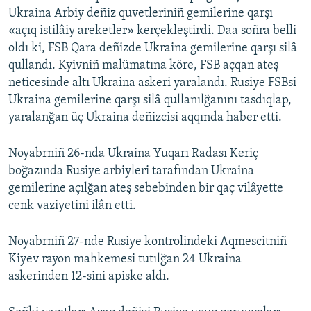
Ukraina Arbiy deñiz quvetleriniñ gemilerine qarşı
«açıq istilâiy areketler» kerçekleştirdi. Daa soñra belli
oldı ki, FSB Qara deñizde Ukraina gemilerine qarşı silâ
qullandı. Kyivniñ malümatına köre, FSB açqan ateş
neticesinde altı Ukraina askeri yaralandı. Rusiye FSBsi
Ukraina gemilerine qarşı silâ qullanılğanını tasdıqlap,
yaralanğan üç Ukraina deñizcisi aqqında haber etti.
Noyabrniñ 26-nda Ukraina Yuqarı Radası Keriç
boğazında Rusiye arbiyleri tarafından Ukraina
gemilerine açılğan ateş sebebinden bir qaç vilâyette
cenk vaziyetini ilân etti.
Noyabrniñ 27-nde Rusiye kontrolindeki Aqmescitniñ
Kiyev rayon mahkemesi tutılğan 24 Ukraina
askerinden 12-sini apiske aldı.