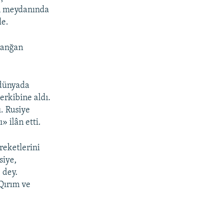
ıñ meydanında
le.
şlanğan
 dünyada
erkibine aldı.
. Rusiye
 ilân etti.
reketlerini
siye,
 dey.
Qırım ve