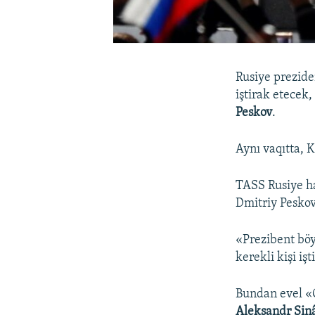
Rusiye prezide
iştirak etecek
Peskov
.
Aynı vaqıtta,
TASS Rusiye ha
Dmitriy Peskov
«Prezibent böy
kerekli kişi i
Bundan evel «G
Aleksandr Sin