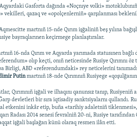
e Aqyardaki Gasforta dağında «Noçnıye volki» motoklubın
vekilleri, qazaq ve «opolçenlerniñ» qarşılanması bekleni
Aqmescitte martnıñ 15-nde Qırım işğaliniñ beş yılına bağı
usiye bayraqlarınen keçirmege planlaştıralar.
artnıñ 16-nda Qırım ve Aqyarda yarımada statusınen bağlı
ferendum» olıp keçti, onıñ neticesinde Rusiye Qırımnı öz t
a Birligi, ABD «referendumdaki» rey neticelerini tanımadı
dimir Putin
martnıñ 18-nde Qırımnıñ Rusiyege «qoşulğanını»
tlar, Qırımnıñ işğali ve ilhaqını qanunsız tanıp, Rusiyeniñ a
 Ğarp devletleri bir sıra iqtisadiy sanktsiyalarnı qullandı. Ru
al etkenini inkâr etip, buña «tarihiy adaletniñ tiklenmesi»,
arı Radası 2014 senesi fevralniñ 20-ni, Rusiye tarafından 
qat işğali başlağan künü olaraq resmen ilân etti.