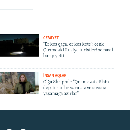
CEMİYET
"Er kes qaça, er kes kete": cenk
Qırımdaki Rusiye turistlerine nasıl
barıp yetti
İNSAN AQLARI
Olğa Skrıpnık: "Qırım azat etilsin
dep, insanlar yarıqsız ve suvsuz
yaşamağa azırlar"