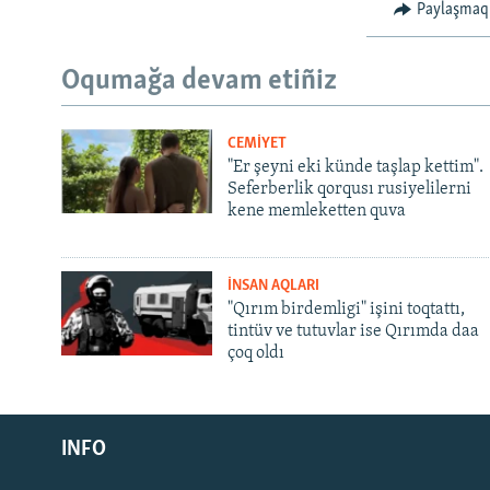
Paylaşmaq
Oqumağa devam etiñiz
CEMİYET
"Er şeyni eki künde taşlap kettim".
Seferberlik qorqusı rusiyelilerni
kene memleketten quva
İNSAN AQLARI
"Qırım birdemligi" işini toqtattı,
tintüv ve tutuvlar ise Qırımda daa
çoq oldı
Русский
INFO
Українською