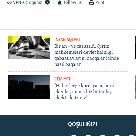
VPN-siz oquñız
Follow us
Print
İNSAN AQLARI
Bir an – ve casussıñ. Qırım
mahkemeleri devlet hainligi
qabaatlavlarını daqqalar içinde
nasıl baqalar
CEMİYET
"Haberlerge köre, yarıq bere
ekenler, amma biz bütünley
ekektriksizmiz"
QOŞULIÑIZ!