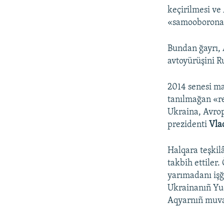
keçirilmesi v
«samooborona» 
Bundan ğayrı, 
avtoyürüşini R
2014 senesi m
tanılmağan «re
Ukraina, Avrop
prezidenti
Vla
Halqara teşkilâ
takbih ettiler.
yarımadanı işğ
Ukrainanıñ Yuq
Aqyarnıñ muvaq