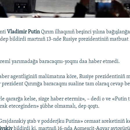
nti
Vladimir Putin
Qırım ilhaqınıñ beşinci yılına bağışlanğ
, dep bildirdi martnıñ 13-nde Rusiye prezidentiniñ matbuat
 Kreml yarımadağa baracaqmı-yoqmı daa haber etmedi.
ber agentliginiñ malümatına köre, Rusiye prezidentiniñ m
 prezident Qırımğa baracaqmı sualine tam olaraq cevap b
le qararğa kelse, sizge haber etermiz», – dedi o ve «Putin 
ştirak eteceginden» şübhe olmamalı, dep qoştı.
rajdanskiy ştab v podderjku Putina» cemaat areketiniñ ke
âvskiy
bildirdi ki, martnıñ 16-nda Aqmescit-Aqyar avtoyürü