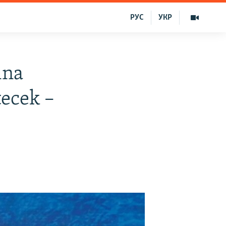
РУС
УКР
ına
tecek –