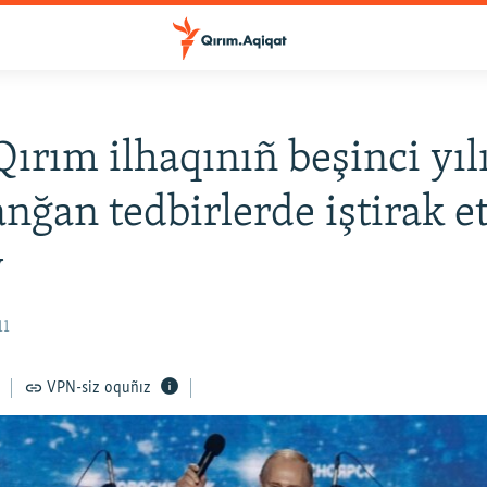
Qırım ilhaqınıñ beşinci yıl
anğan tedbirlerde iştirak e
v
11
VPN-siz oquñız