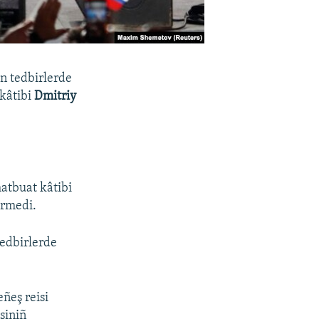
an tedbirlerde
 kâtibi
Dmitriy
atbuat kâtibi
ermedi.
tedbirlerde
ñeş reisi
şiniñ