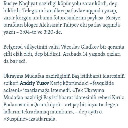
Rusiye Naqliyat nazirligi köpür yolu zarar kördi, dep
bildirdi. Telegram kanalları patlavlar aqqında yazıp,
zarar körgen arabanıñ fotoresimlerini paylaşa. Rusiye
tarafdarı bloger Aleksandr Talipov eki patlav aqqında
yazdı – 3:04-te ve 3:20-de.
Belgorod vilâyetiniñ valisi Vâçeslav Gladkov bir qoranta
çifti elâk oldı, dep bildirdi. Arabada 14 yaşında qızları
da bar edi.
Ukrayına Mudafaa nazirliginiñ Baş istihbarat idaresiniñ
spikeri
Andriy Yusov
Keriç köpründeki «fevqulâde
adiseni» izaatlamağa istemedi. «Tek Ukrayına
Mudafaa nazirligi Baş istihbarat idaresiniñ reberi Kırılo
Budanovnıñ «Qırım köprü – artqaç bir inşaat» degen
laflarını tekrarlamaq mümkün», – dep ayttı o,
«Suspilne» izaatlarında.