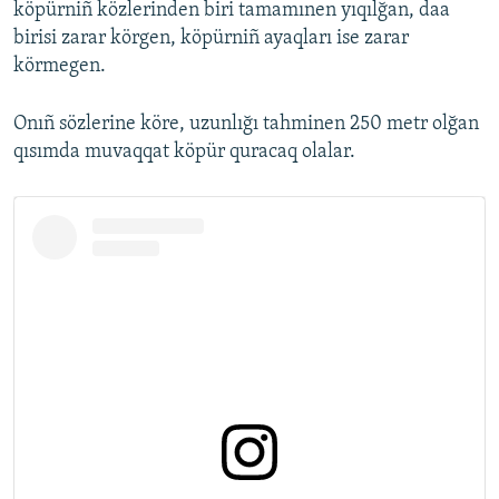
köpürniñ közlerinden biri tamamınen yıqılğan, daa
birisi zarar körgen, köpürniñ ayaqları ise zarar
körmegen.
Onıñ sözlerine köre, uzunlığı tahminen 250 metr olğan
qısımda muvaqqat köpür quracaq olalar.