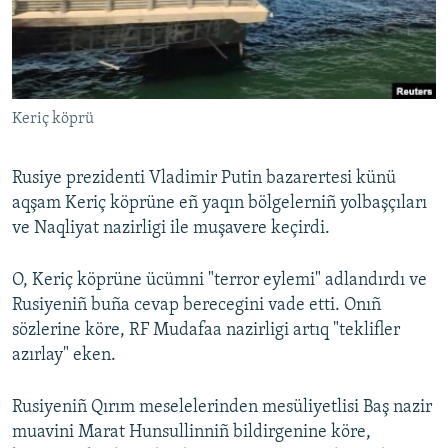
Русский
Українською
Keriç köprü
QOŞULIÑIZ!
Rusiye prezidenti Vladimir Putin bazarertesi künü
aqşam Keriç köprüne eñ yaqın bölgelerniñ yolbaşçıları
RFE/RS bütün saytları
ve Naqliyat nazirligi ile muşavere keçirdi.
O, Keriç köprüne ücümni "terror eylemi" adlandırdı ve
Rusiyeniñ buña cevap berecegini vade etti. Onıñ
sözlerine köre, RF Mudafaa nazirligi artıq "teklifler
azırlay" eken.
Rusiyeniñ Qırım meselelerinden mesüliyetlisi Baş nazir
muavini Marat Hunsullinniñ bildirgenine köre,