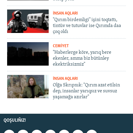
İNSAN AQLARI
"Qırım birdemligi" işini toqtattı,
tintüv ve tutuvlar ise Qırımda daa
çoq oldı
CEMİYET
"Haberlerge köre, yarıq bere
ekenler, amma biz bütünley
ekektriksizmiz"
İNSAN AQLARI
Olğa Skrıpnık: "Qırım azat etilsin
dep, insanlar yarıqsız ve suvsuz
yaşamağa azırlar"
QOŞULIÑIZ!