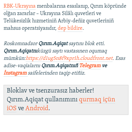
RBK-Ukrayına
menbalarına esaslanıp, Qırım köpründe
olğan zararlar – Ukrayına Silâlı quvetleri ve
Telükesizlik hızmetiniñ Arbiy-deñiz quvetleriniñ
mahsus operatsiyasıdır,
dep bildire
.
Roskomnadzor
Qırım.Aqiqat
saytını blok etti.
Qırım.Aqiqatnı
küzgü saytı vastasınen oqumaq
mümkün:
https://d1ug5n8f9xpr1h.cloudfront.net
. Esas
adise-vaqialarnı
Qırım.Aqiqatnıñ
Telegram
ve
İnstagram
saifelerinden taqip etiñiz.
Bloklav ve tsenzurasız haberler!
Qırım.Aqiqat qullanımını
qurmaq içün
iOS
ve
Android
.