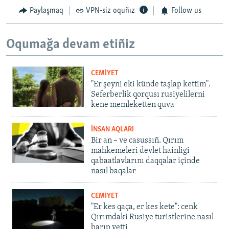
Paylaşmaq
VPN-siz oquñız
Follow us
Oqumağa devam etiñiz
CEMİYET
"Er şeyni eki künde taşlap kettim".
Seferberlik qorqusı rusiyelilerni
kene memleketten quva
İNSAN AQLARI
Bir an – ve casussıñ. Qırım
mahkemeleri devlet hainligi
qabaatlavlarını daqqalar içinde
nasıl baqalar
CEMİYET
"Er kes qaça, er kes kete": cenk
Qırımdaki Rusiye turistlerine nasıl
barıp yetti