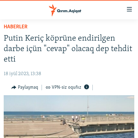
Link
açıqlığı
Esas
HABERLER
mündericege
HABERLER
Putin Keriç köprüne endirilgen
qaytmaq
SİYASET
Baş
darbe içün "cevap" olacaq dep tehdit
İQTİSADİYAT
navigatsiyağa
etti
qaytmaq
CEMİYET
Qıdıruvğa
18 iyül 2023, 13:38
MEDENİYET
qaytmaq
Paylaşmaq
VPN-siz oquñız
İNSAN AQLARI
VİDEO
SÜRET
BLOGLAR
FİKİR