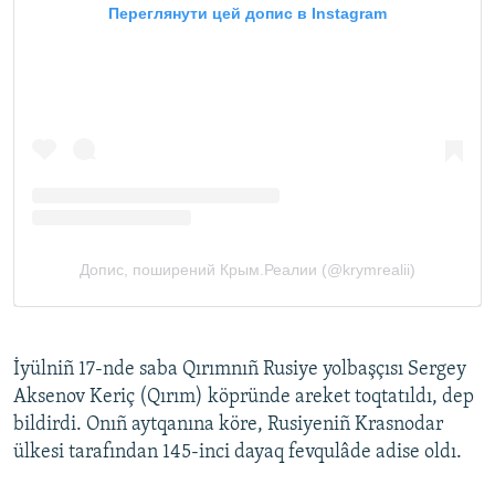
İyülniñ 17-nde saba Qırımnıñ Rusiye yolbaşçısı Sergey
Aksenov Keriç (Qırım) köpründe areket toqtatıldı, dep
bildirdi. Onıñ aytqanına köre, Rusiyeniñ Krasnodar
ülkesi tarafından 145-inci dayaq fevqulâde adise oldı.