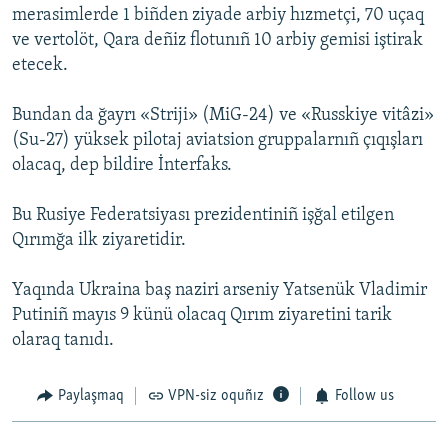
merasimlerde 1 biñden ziyade arbiy hızmetçi, 70 uçaq
ve vertolöt, Qara deñiz flotunıñ 10 arbiy gemisi iştirak
etecek.
Bundan da ğayrı «Striji» (MiG-24) ve «Russkiye vitâzi»
(Su-27) yüksek pilotaj aviatsion gruppalarnıñ çıqışları
olacaq, dep bildire İnterfaks.
Bu Rusiye Federatsiyası prezidentiniñ işğal etilgen
Qırımğa ilk ziyaretidir.
Yaqında Ukraina baş naziri arseniy Yatsenük Vladimir
Putiniñ mayıs 9 künü olacaq Qırım ziyaretini tarik
olaraq tanıdı.
Paylaşmaq
VPN-siz oquñız
Follow us