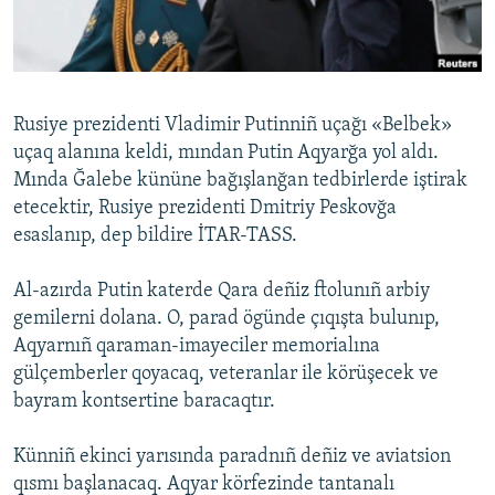
Русский
Українською
Rusiye prezidenti Vladimir Putinniñ uçağı «Belbek»
QOŞULIÑIZ!
uçaq alanına keldi, mından Putin Aqyarğa yol aldı.
Mında Ğalebe kününe bağışlanğan tedbirlerde iştirak
etecektir, Rusiye prezidenti Dmitriy Peskovğa
esaslanıp, dep bildire İTAR-TASS.
RFE/RS bütün saytları
Al-azırda Putin katerde Qara deñiz ftolunıñ arbiy
gemilerni dolana. O, parad ögünde çıqışta bulunıp,
Aqyarnıñ qaraman-imayeciler memorialına
gülçemberler qoyacaq, veteranlar ile körüşecek ve
bayram kontsertine baracaqtır.
Künniñ ekinci yarısında paradnıñ deñiz ve aviatsion
qısmı başlanacaq. Aqyar körfezinde tantanalı