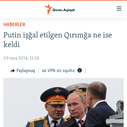
Link
açıqlığı
Esas
HABERLER
mündericege
HABERLER
Putin işğal etilgen Qırımğa ne ise
qaytmaq
SİYASET
Baş
keldi
İQTİSADİYAT
navigatsiyağa
qaytmaq
09 may 2014, 15:52
CEMİYET
Qıdıruvğa
MEDENİYET
Paylaşmaq
VPN-siz oquñız
qaytmaq
İNSAN AQLARI
VİDEO
SÜRET
BLOGLAR
FİKİR