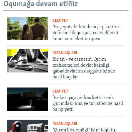
Oqumağa devam etiñiz
CEMİYET
"Er şeyni eki künde taşlap kettim".
Seferberlik qorqusı rusiyelilerni
kene memleketten quva
İNSAN AQLARI
Bir an – ve casussıñ. Qırım
mahkemeleri devlet hainligi
qabaatlavlarını daqqalar içinde
nasıl baqalar
CEMİYET
"Er kes qaça, er kes kete": cenk
Qırımdaki Rusiye turistlerine nasıl
barıp yetti
İNSAN AQLARI
"Qırım birdemligi" işini toqtattı,