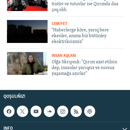
tintüv ve tutuvlar ise Qırımda daa
çoq oldı
CEMİYET
"Haberlerge köre, yarıq bere
ekenler, amma biz bütünley
ekektriksizmiz"
İNSAN AQLARI
Olğa Skrıpnık: "Qırım azat etilsin
dep, insanlar yarıqsız ve suvsuz
yaşamağa azırlar"
QOŞULIÑIZ!
INFO