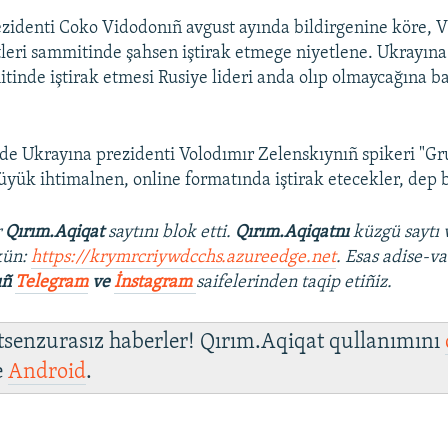
zidenti Coko Vidodonıñ avgust ayında bildirgenine köre, V
eri sammitinde şahsen iştirak etmege niyetlene. Ukrayına
tinde iştirak etmesi Rusiye lideri anda olıp olmaycağına ba
e Ukrayına prezidenti Volodımır Zelenskıynıñ spikeri "G
yük ihtimalnen, online formatında iştirak etecekler, dep b
r
Qırım.Aqiqat
saytını blok etti.
Qırım.Aqiqatnı
küzgü saytı 
kün:
https://krymrcriywdcchs.azureedge.net
. Esas adise-va
ıñ
Telegram
ve
İnstagram
saifelerinden taqip etiñiz.
 tsenzurasız haberler! Qırım.Aqiqat qullanımını
e
Android
.