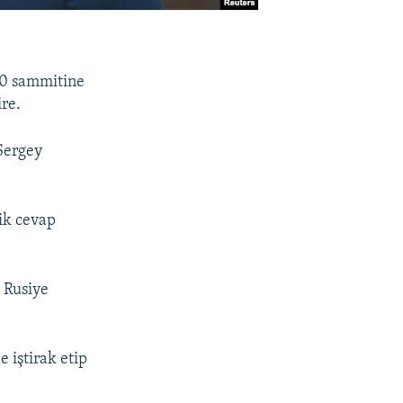
20 sammitine
re.
 Sergey
lik cevap
 Rusiye
 iştirak etip