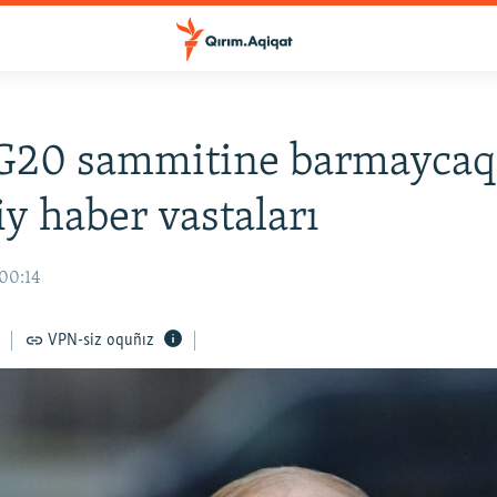
 G20 sammitine barmaycaq
iy haber vastaları
 00:14
VPN-siz oquñız