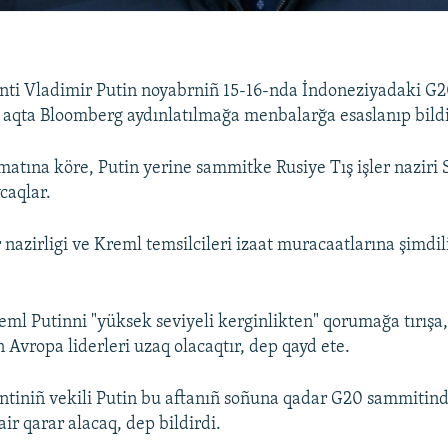
enti Vladimir Putin noyabrniñ 15-16-nda İndoneziyadaki G
aqta Bloomberg aydınlatılmağa menbalarğa esaslanıp bildi
atına köre, Putin yerine sammitke Rusiye Tış işler naziri
caqlar.
r nazirligi ve Kreml temsilcileri izaat muracaatlarına şimdi
ml Putinni "yüksek seviyeli kerginlikten" qorumağa tırışa,
 Avropa liderleri uzaq olacaqtır, dep qayd ete.
ntiniñ vekili Putin bu aftanıñ soñuna qadar G20 sammitinde
ir qarar alacaq, dep bildirdi.