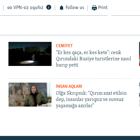
VPN-siz oquñız
Follow us
Print
CEMİYET
"Er kes qaça, er kes kete": cenk
Qırımdaki Rusiye turistlerine nasıl
barıp yetti
İNSAN AQLARI
Olğa Skrıpnık: "Qırım azat etilsin
dep, insanlar yarıqsız ve suvsuz
yaşamağa azırlar"