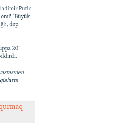
ladimir Putin
 onıñ "Büyük
ğlı, dep
ruppa 20"
ildirdi.
vastasınen
qialarnı
qurmaq