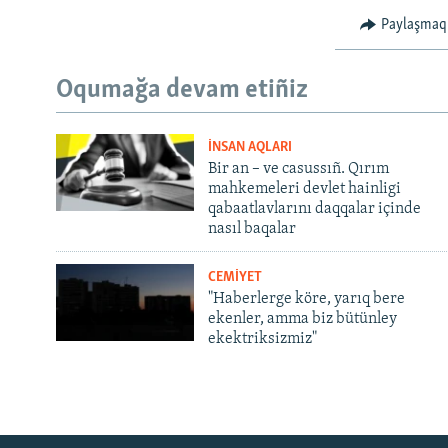
Paylaşmaq
Oqumağa devam etiñiz
İNSAN AQLARI
Bir an – ve casussıñ. Qırım
mahkemeleri devlet hainligi
qabaatlavlarını daqqalar içinde
nasıl baqalar
CEMİYET
"Haberlerge köre, yarıq bere
ekenler, amma biz bütünley
ekektriksizmiz"
Русский