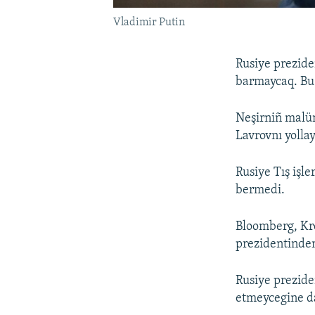
Vladimir Putin
Rusiye prezid
barmaycaq. Bu 
Neşirniñ malüm
Lavrovnı yollay
Rusiye Tış işle
bermedi.
Bloomberg, Kre
prezidentinden
Rusiye prezide
etmeycegine da