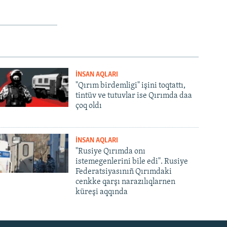
İNSAN AQLARI
"Qırım birdemligi" işini toqtattı,
tintüv ve tutuvlar ise Qırımda daa
çoq oldı
İNSAN AQLARI
"Rusiye Qırımda onı
istemegenlerini bile edi". Rusiye
Federatsiyasınıñ Qırımdaki
cenkke qarşı narazılıqlarnen
küreşi aqqında