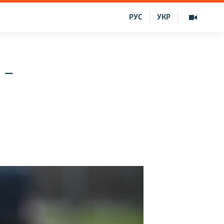
РУС
УКР
 –