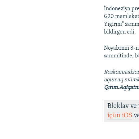
İndoneziya pre
G20 memleketl
Yigirmi" sammi
bildirgen edi.
Noyabrniñ 8-nd
sammitinde, bü
Roskomnadzo
oqumaq müm
Qırım.Aqiqatn
Bloklav ve
içün
iOS
v