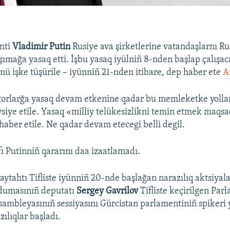
nti
Vladimir Putin
Rusiye ava şirketlerine vatandaşlarnı R
şımağa yasaq etti. İşbu yasaq iyülniñ 8-nden başlap çalışa
ü işke tüşürile – iyünniñ 21-nden itibare, dep haber ete
A
atorlarğa yasaq devam etkenine qadar bu memleketke yoll
iye etile. Yasaq «milliy telükesizlikni temin etmek maqs
 haber etile. Ne qadar devam etecegi belli degil.
fı Putinniñ qararını daa izaatlamadı.
aytahtı Tifliste iyünniñ 20-nde başlağan narazılıq aktsiyal
 dumasınıñ deputatı
Sergey Gavrilov
Tifliste keçirilgen Par
ssambleyasınıñ sessiyasını Gürcistan parlamentiniñ spikeri 
ılıqlar başladı.