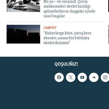
Bir an – ve casussıñ. Qırım
mahkemeleri devlet hainligi
qabaatlavlarını daqqalar içinde
nasıl baqalar
CEMİYET
"Haberlerge köre, yarıq bere
ekenler, amma biz bütünley
ekektriksizmiz"
QOŞULIÑIZ!