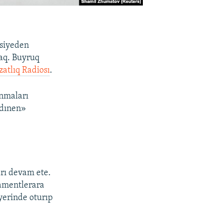
usiyeden
caq. Buyruq
zatlıq Radiosı
.
anmaları
adınen»
arı devam ete.
lamentlerara
yerinde oturıp