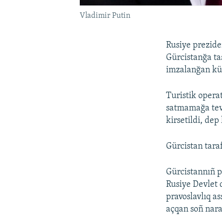
Vladimir Putin
Rusiye prezide
Gürcistanğa ta
imzalanğan kün
Turistik oper
satmamağa tevs
kirsetildi, dep
Gürcistan tara
Gürcistannıñ p
Rusiye Devlet
pravoslavlıq a
açqan soñ naraz