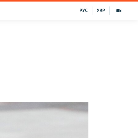
РУС
УКР