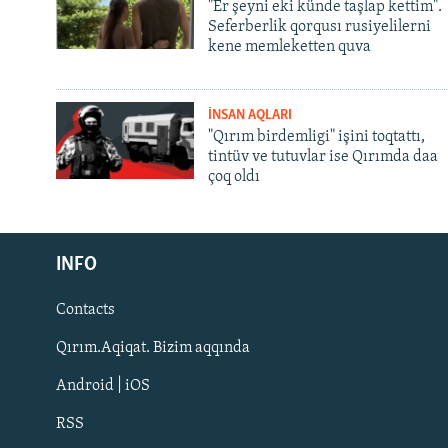
"Er şeyni eki künde taşlap kettim".
Seferberlik qorqusı rusiyelilerni
kene memleketten quva
İNSAN AQLARI
"Qırım birdemligi" işini toqtattı,
tintüv ve tutuvlar ise Qırımda daa
çoq oldı
Русский
INFO
Українською
Contacts
QOŞULIÑIZ!
Qırım.Aqiqat. Bizim aqqında
Android | iOS
RSS