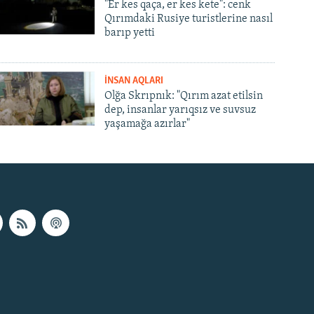
"Er kes qaça, er kes kete": cenk
Qırımdaki Rusiye turistlerine nasıl
barıp yetti
İNSAN AQLARI
Olğa Skrıpnık: "Qırım azat etilsin
dep, insanlar yarıqsız ve suvsuz
yaşamağa azırlar"