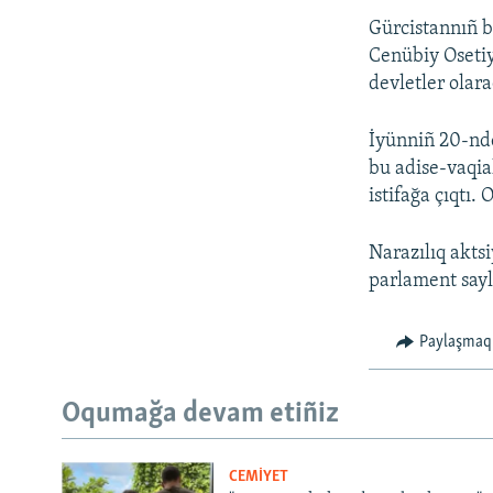
Gürcistannıñ b
Cenübiy Osetiy
devletler olara
İyünniñ 20-nde 
bu adise-vaqia
istifağa çıqtı. 
Narazılıq aktsiy
parlament sayl
Paylaşmaq
Oqumağa devam etiñiz
CEMİYET