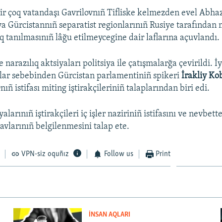
ir çoq vatandaşı Gavrilovnıñ Tifliske kelmezden evel Abha
a Gürcistannıñ separatist regionlarınıñ Rusiye tarafından 
q tanılmasınıñ lâğu etilmeycegine dair laflarına açuvlandı.
narazılıq aktsiyaları politsiya ile çatışmalarğa çevirildi. 
lar sebebinden Gürcistan parlamentiniñ spikeri
İrakliy Ko
Onıñ istifası miting iştirakçileriniñ talaplarından biri edi.
alarınıñ iştirakçileri iç işler naziriniñ istifasını ve nevbette
avlarınıñ belgilenmesini talap ete.
VPN-siz oquñız
Follow us
Print
İNSAN AQLARI