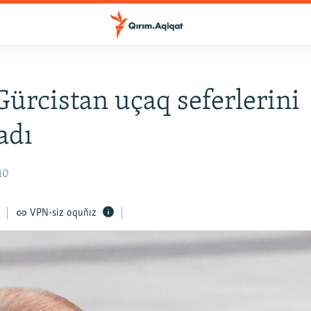
Gürcistan uçaq seferlerini
adı
10
VPN-siz oquñız