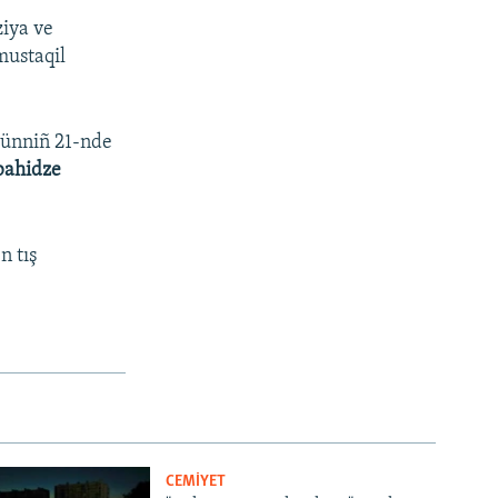
ziya ve
mustaqil
İyünniñ 21-nde
bahidze
n tış
CEMİYET