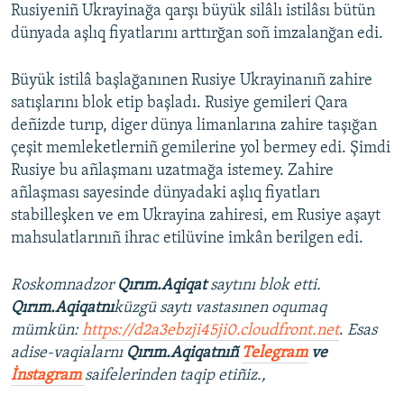
Rusiyeniñ Ukrayinağa qarşı büyük silâlı istilâsı bütün
dünyada aşlıq fiyatlarını arttırğan soñ imzalanğan edi.
Büyük istilâ başlağanınen Rusiye Ukrayinanıñ zahire
satışlarını blok etip başladı. Rusiye gemileri Qara
deñizde turıp, diger dünya limanlarına zahire taşığan
çeşit memleketlerniñ gemilerine yol bermey edi. Şimdi
Rusiye bu añlaşmanı uzatmağa istemey. Zahire
añlaşması sayesinde dünyadaki aşlıq fiyatları
stabilleşken ve em Ukrayina zahiresi, em Rusiye aşayt
mahsulatlarınıñ ihrac etilüvine imkân berilgen edi.
Roskomnadzor
Qırım.Aqiqat
saytını blok etti.
Qırım.Aqiqatnı
küzgü saytı vastasınen oqumaq
mümkün:
https://d2a3ebzji45ji0.cloudfront.net
.
Esas
adise-vaqialarnı
Qırım.Aqiqatnıñ
Telegram
ve
İnstagram
saifelerinden taqip etiñiz.,