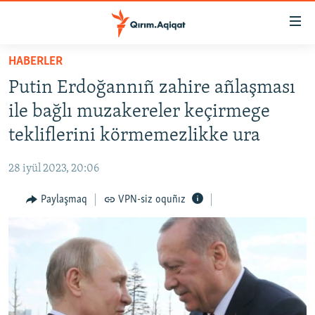
Link
açıqlığı
Esas
HABERLER
mündericege
HABERLER
Putin Erdoğannıñ zahire añlaşması
qaytmaq
SİYASET
Baş
ile bağlı muzakereler keçirmege
İQTİSADİYAT
navigatsiyağa
tekliflerini körmemezlikke ura
qaytmaq
CEMİYET
Qıdıruvğa
28 iyül 2023, 20:06
MEDENİYET
qaytmaq
Paylaşmaq
VPN-siz oquñız
İNSAN AQLARI
VİDEO
SÜRET
BLOGLAR
FİKİR