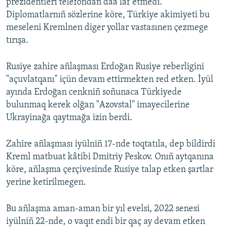
prezidentleri telefondan daa laf etmedi.
Diplomatlarnıñ sözlerine köre, Türkiye akimiyeti bu
meseleni Kremlnen diger yollar vastasınen çezmege
tırışa.
Rusiye zahire añlaşması Erdoğan Rusiye reberligini
"açuvlatqanı" içün devam ettirmekten red etken. İyül
ayında Erdoğan cenkniñ soñunaca Türkiyede
bulunmaq kerek olğan "Azovstal" imayecilerine
Ukrayinağa qaytmağa izin berdi.
Zahire añlaşması iyülniñ 17-nde toqtatıla, dep bildirdi
Kreml matbuat kâtibi Dmitriy Peskov. Onıñ aytqanına
köre, añlaşma çerçivesinde Rusiye talap etken şartlar
yerine ketirilmegen.
Bu añlaşma aman-aman bir yıl evelsi, 2022 senesi
iyülniñ 22-nde, o vaqıt endi bir qaç ay devam etken