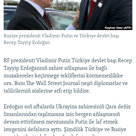
Русский
Українською
Rusiye prezidenti Vladimir Putin ve Türkiye devlet başı
QOŞULIÑIZ!
Recep Tayyip Erdoğan
RF prezidenti Vladimir Putin Türkiye devlet başı Recep
RFE/RS bütün saytları
Tayyip Erdoğannıñ zahire añlaşması ile bağlı
muzakereler keçirmege tekliflerini körmemezlikke
ura. Bunı The Wall Street Journal neşri diplomatlar ve
talilcilerniñ sözlerine atfı etip bildire.
Erdoğan soñ aftalarda Ukrayina zahiresiniñ Qara deñiz
limanlarından taşılmasına izin bergen añlaşmanıñ
devam ettirilmesi mevzusında Putin ile laf etmek
istegenini defalarca ayttı. Şimdilik Türkiye ve Rusiye