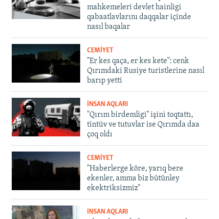
mahkemeleri devlet hainligi
qabaatlavlarını daqqalar içinde
nasıl baqalar
CEMİYET
"Er kes qaça, er kes kete": cenk
Qırımdaki Rusiye turistlerine nasıl
barıp yetti
İNSAN AQLARI
"Qırım birdemligi" işini toqtattı,
tintüv ve tutuvlar ise Qırımda daa
çoq oldı
CEMİYET
"Haberlerge köre, yarıq bere
ekenler, amma biz bütünley
ekektriksizmiz"
İNSAN AQLARI