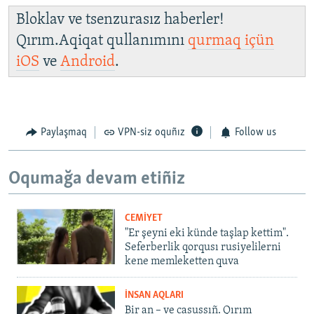
Bloklav ve tsenzurasız haberler!
Qırım.Aqiqat qullanımını
qurmaq içün
iOS
ve
Android
.
Paylaşmaq
VPN-siz oquñız
Follow us
Oqumağa devam etiñiz
CEMİYET
"Er şeyni eki künde taşlap kettim".
Seferberlik qorqusı rusiyelilerni
kene memleketten quva
İNSAN AQLARI
Bir an – ve casussıñ. Qırım