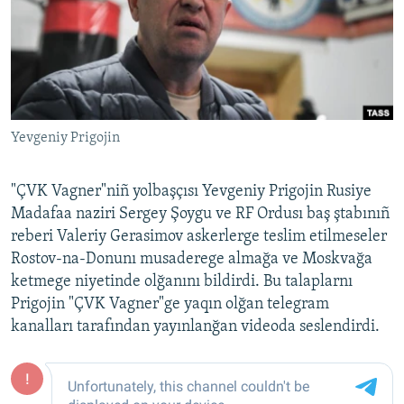
Русский
Українською
QOŞULIÑIZ!
Yevgeniy Prigojin
"ÇVK Vagner"niñ yolbaşçısı Yevgeniy Prigojin Rusiye
RFE/RS bütün saytları
Madafaa naziri Sergey Şoygu ve RF Ordusı baş ştabınıñ
reberi Valeriy Gerasimov askerlerge teslim etilmeseler
Rostov-na-Donunı musaderege almağa ve Moskvağa
ketmege niyetinde olğanını bildirdi. Bu talaplarnı
Prigojin "ÇVK Vagner"ge yaqın olğan telegram
kanalları tarafından yayınlanğan videoda seslendirdi.