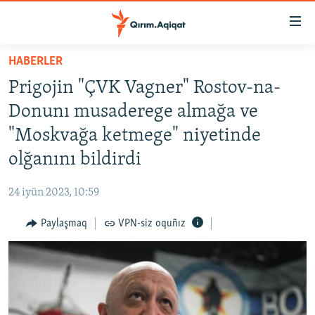
Link
açıqlığı
Esas
HABERLER
mündericege
HABERLER
Prigojin "ÇVK Vagner" Rostov-na-
qaytmaq
SİYASET
Baş
Donunı musaderege almağa ve
İQTİSADİYAT
navigatsiyağa
"Moskvağa ketmege" niyetinde
qaytmaq
CEMİYET
olğanını bildirdi
Qıdıruvğa
MEDENİYET
qaytmaq
24 iyün 2023, 10:59
İNSAN AQLARI
Paylaşmaq
VPN-siz oquñız
VİDEO
SÜRET
BLOGLAR
FİKİR