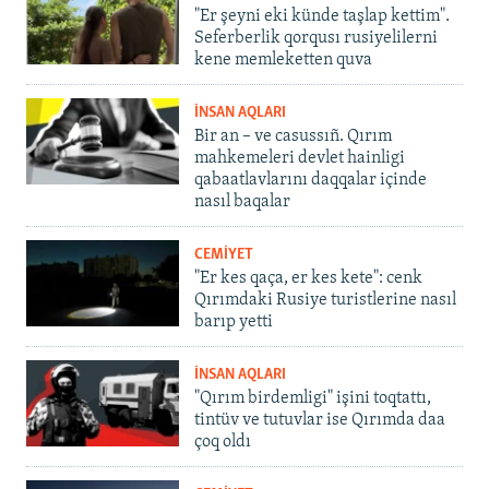
"Er şeyni eki künde taşlap kettim".
Seferberlik qorqusı rusiyelilerni
kene memleketten quva
İNSAN AQLARI
Bir an – ve casussıñ. Qırım
mahkemeleri devlet hainligi
qabaatlavlarını daqqalar içinde
nasıl baqalar
CEMİYET
"Er kes qaça, er kes kete": cenk
Qırımdaki Rusiye turistlerine nasıl
barıp yetti
İNSAN AQLARI
"Qırım birdemligi" işini toqtattı,
tintüv ve tutuvlar ise Qırımda daa
çoq oldı