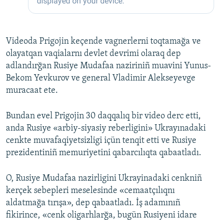
Videoda Prigojin keçende vagnerlerni toqtamağa ve
olayatqan vaqialarnı devlet devrimi olaraq dep
adlandırğan Rusiye Mudafaa naziriniñ muavini Yunus-
Bekom Yevkurov ve general Vladimir Alekseyevge
muracaat ete.
Bundan evel Prigojin 30 daqqalıq bir video derc etti,
anda Rusiye «arbiy-siyasiy reberligini» Ukrayınadaki
cenkte muvafaqiyetsizligi içün tenqit etti ve Rusiye
prezidentiniñ memuriyetini qabarcılıqta qabaatladı.
O, Rusiye Mudafaa nazirligini Ukrayinadaki cenkniñ
kerçek sebepleri meselesinde «cemaatçılıqnı
aldatmağa tırışa», dep qabaatladı. İş adamınıñ
fikirince, «cenk oligarhlarğa, bugün Rusiyeni idare