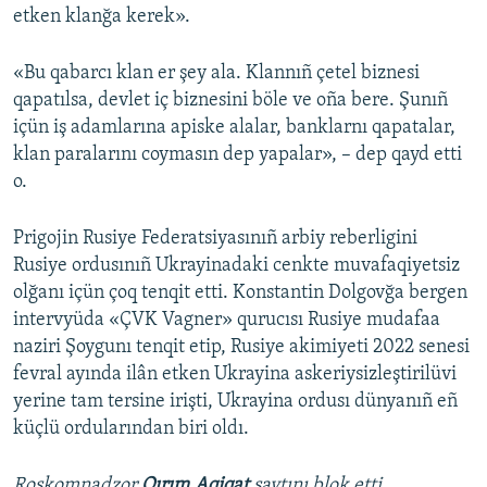
etken klanğa kerek».
«Bu qabarcı klan er şey ala. Klannıñ çetel biznesi
qapatılsa, devlet iç biznesini böle ve oña bere. Şunıñ
içün iş adamlarına apiske alalar, banklarnı qapatalar,
klan paralarını coymasın dep yapalar», – dep qayd etti
o.
Prigojin Rusiye Federatsiyasınıñ arbiy reberligini
Rusiye ordusınıñ Ukrayinadaki cenkte muvafaqiyetsiz
olğanı içün çoq tenqit etti. Konstantin Dolgovğa bergen
intervyüda «ÇVK Vagner» qurucısı Rusiye mudafaa
naziri Şoygunı tenqit etip, Rusiye akimiyeti 2022 senesi
fevral ayında ilân etken Ukrayina askeriysizleştirilüvi
yerine tam tersine irişti, Ukrayina ordusı dünyanıñ eñ
küçlü ordularından biri oldı.
Roskomnadzor
Qırım.Aqiqat
saytını blok etti.