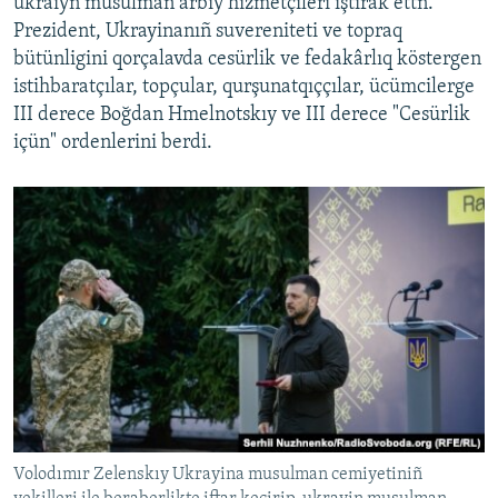
ukraiyn musulman arbiy hızmetçileri iştirak ettñ.
Prezident, Ukrayinanıñ suvereniteti ve topraq
bütünligini qorçalavda cesürlik ve fedakârlıq köstergen
istihbaratçılar, topçular, qurşunatqıççılar, ücümcilerge
III derece Boğdan Hmelnotskıy ve III derece "Cesürlik
içün" ordenlerini berdi.
Volodımır Zelenskıy Ukrayina musulman cemiyetiniñ