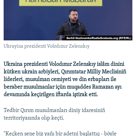
Русский
Українською
QOŞULIÑIZ!
Ukrayina prezidenti Volodımır Zelenskıy
Ukraina prezidenti Volodımır Zelenskıy islâm dinini
RFE/RS bütün saytları
kütken ukrain arbiyleri, Qırımtatar Milliy Meclisiniñ
liderleri, musulman cemiyeti ve din erbapları ile
beraber musulmanlar içün muqaddes Ramazan ayı
devamında keçirilgen iftarda iştirak etti.
Tedbir Qırım musulmanları diniy idaresiniñ
territoriyasında olıp keçti.
"Keçken sene biz yañı bir adetni başlattıq - böyle