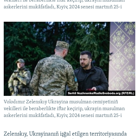
vekilleri ile beraberlikte iftar keçirip, ukrayin musulman
askerlerini mukâfatladı, Kıyiv, 2024 senesi martnıñ 25-i
Volodımır Zelenskıy Ukrayina musulman cemiyetiniñ
vekilleri ile beraberlikte iftar keçirip, ukrayin musulman
askerlerini mukâfatladı, Kıyiv, 2024 senesi martnıñ 25-i
Zelenskıy, Ukrayinanıñ işğal etilgen territoriyasında