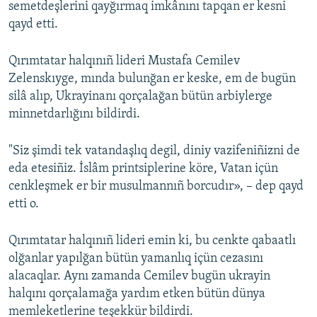
semetdeşlerini qayğırmaq imkânını tapqan er kesni
qayd etti.
Qırımtatar halqınıñ lideri Mustafa Cemilev
Zelenskıyge, mında bulunğan er keske, em de bugün
silâ alıp, Ukrayinanı qorçalağan bütün arbiylerge
minnetdarlığını bildirdi.
"Siz şimdi tek vatandaşlıq degil, diniy vazifeniñizni de
eda etesiñiz. İslâm printsiplerine köre, Vatan içün
cenkleşmek er bir musulmannıñ borcudır», – dep qayd
etti o.
Qırımtatar halqınıñ lideri emin ki, bu cenkte qabaatlı
olğanlar yapılğan bütün yamanlıq içün cezasını
alacaqlar. Aynı zamanda Cemilev bugün ukrayin
halqını qorçalamağa yardım etken bütün dünya
memleketlerine teşekkür bildirdi.