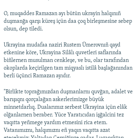
O, muqaddes Ramazan ayı bütün ukrayin halqınıñ
duşmanğa qarşı küreş içün daa çoq birleşmesine sebep
olsun, dep tiledi.
Ukrayina mudafaa naziri Rustem Ümerovnıñ qayd
etkenine köre, Ukrayina Silâlı quvetleri saflarında
biñlernen musulman cenkleşe, ve bu, olar tarafından
okoplarda keçirilgen tam miqyaslı istilâ başlağanından
berli üçünci Ramazan ayıdır.
"Birlikte toprağımızdan duşmanlarnı quvğan, adalet ve
barışıqnı qorçalağan askerlerimizge büyük
minnetdarlıq. Dualarımız serbest Ukrayina içün elâk
olğanlarnen beraber. Yüce Yaratıcıdan işğalcini tez
vaqıtta yeñmege yardım etmesini rica etem.
Vatanımıznı, halqımıznı eñ yaqın vaqıtta azat