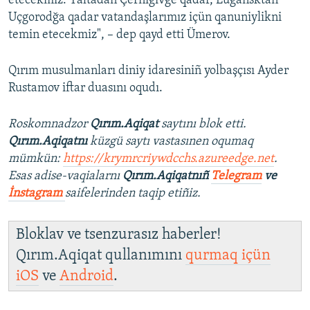
etecekmiz: Yaltadan Çerniğivge qadar, Lugansktan
Uçgorodğa qadar vatandaşlarımız içün qanuniylikni
temin etecekmiz", – dep qayd etti Ümerov.
Qırım musulmanları diniy idaresiniñ yolbaşçısı Ayder
Rustamov iftar duasını oqudı.
Roskomnadzor
Qırım.Aqiqat
saytını blok etti.
Qırım.Aqiqatnı
küzgü saytı vastasınen oqumaq
mümkün:
https://krymrcriywdcchs.azureedge.net
.
Esas adise-vaqialarnı
Qırım.Aqiqatnıñ
Telegram
ve
İnstagram
saifelerinden taqip etiñiz.
Bloklav ve tsenzurasız haberler!
Qırım.Aqiqat qullanımını
qurmaq içün
iOS
ve
Android
.