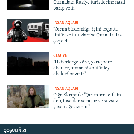
Qırımdaki Rusiye turistlerine nasıl
barıp yetti
İNSAN AQLARI
"Qırım birdemligi" işini toqtattı,
tintüv ve tutuvlar ise Qırımda daa
çoq oldı
CEMİYET
"Haberlerge köre, yarıq bere
ekenler, amma biz bütünley
ekektriksizmiz"
İNSAN AQLARI
Olğa Skrıpnık: "Qırım azat etilsin
dep, insanlar yarıqsız ve suvsuz
yaşamağa azırlar"
QOŞULIÑIZ!