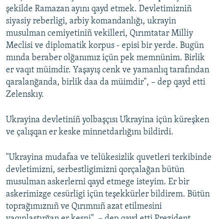
şekilde Ramazan ayını qayd etmek. Devletimizniñ
siyasiy reberligi, arbiy komandanlığı, ukrayin
musulman cemiyetiniñ vekilleri, Qırımtatar Milliy
Meclisi ve diplomatik korpus - episi bir yerde. Bugün
mında beraber olğanımız içün pek memnünim. Birlik
er vaqıt müimdir. Yaşayış cenk ve yamanlıq tarafından
qaralanğanda, birlik daa da müimdir", – dep qayd etti
Zelenskıy.
Ukrayina devletiniñ yolbaşçısı Ukrayina içün küreşken
ve çalışqan er keske minnetdarlığını bildirdi.
"Ukrayina mudafaa ve telükesizlik quvetleri terkibinde
devletimizni, serbestligimizni qorçalağan bütün
musulman askerlerni qayd etmege isteyim. Er bir
askerimizge cesürligi içün teşekkürler bildirem. Bütün
toprağımıznıñ ve Qırımnıñ azat etilmesini
yaqınlaştırğan er kesni", – dep qayd etti Prezident.