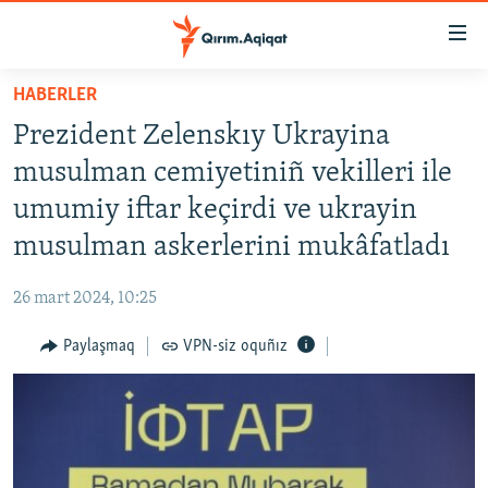
Link
açıqlığı
Esas
HABERLER
mündericege
HABERLER
Prezident Zelenskıy Ukrayina
qaytmaq
SİYASET
Baş
musulman cemiyetiniñ vekilleri ile
İQTİSADİYAT
navigatsiyağa
umumiy iftar keçirdi ve ukrayin
qaytmaq
CEMİYET
musulman askerlerini mukâfatladı
Qıdıruvğa
MEDENİYET
qaytmaq
26 mart 2024, 10:25
İNSAN AQLARI
Paylaşmaq
VPN-siz oquñız
VİDEO
SÜRET
BLOGLAR
FİKİR