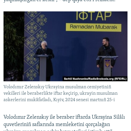
Volodımır Zelenskıy Ukrayina musulman cemiyetiniñ
vekilleri ile beraberlikte iftar keçirip, ukrayin musulman
askerlerini mukâfatladı, Kıyiv, 2024 senesi martnıñ 25-i
Volodımır Zelenskıy ile beraber iftarda Ukrayina Silâlı
quvetleriniñ saflarında memleketini qorçalağan