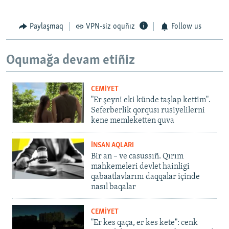
Paylaşmaq
VPN-siz oquñız
Follow us
Oqumağa devam etiñiz
CEMİYET
"Er şeyni eki künde taşlap kettim".
Seferberlik qorqusı rusiyelilerni
kene memleketten quva
İNSAN AQLARI
Bir an – ve casussıñ. Qırım
mahkemeleri devlet hainligi
qabaatlavlarını daqqalar içinde
nasıl baqalar
CEMİYET
"Er kes qaça, er kes kete": cenk