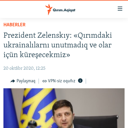
Link
açıqlığı
Esas
HABERLER
mündericege
HABERLER
Prezident Zelenskıy: «Qırımdaki
qaytmaq
SİYASET
Baş
ukrainalılarnı unutmadıq ve olar
İQTİSADİYAT
navigatsiyağa
içün küreşecekmiz»
qaytmaq
CEMİYET
Qıdıruvğa
20 oktâbr 2020, 12:25
MEDENİYET
qaytmaq
Paylaşmaq
VPN-siz oquñız
İNSAN AQLARI
VİDEO
SÜRET
BLOGLAR
FİKİR