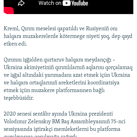
Kreml, Qırım meselesi qapatıldı ve Rusiyeniñ onı
halqara muzakerelerde kötermege niyeti yoq, dep qayd
etken edi.
Qırımnı işğalden qurtaruv halqara meydançığı –
Ukraina akimiyetiniñ qırımlılarnıñ aqlarını qorçalamaq
ve işğal altındaki yarımadanı azat etmek içün Ukraina
ve halqara ortaqlarınıñ areketlerini koordinatsiya
etmek içün muzakere platformasınen bağlı
teşebbüsidir.
2020 senesi sentâbr ayında Ukraina prezidenti
Volodımır Zelenskıy BM Baş Assambleyasınıñ 75-nci
sessiyasında iştirakçi memleketlerni bu platforma