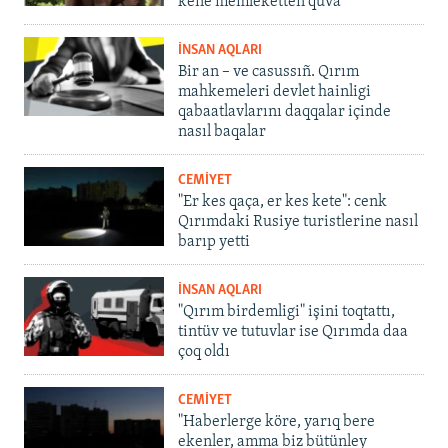
kene memleketten quva
İNSAN AQLARI
Bir an – ve casussıñ. Qırım
mahkemeleri devlet hainligi
qabaatlavlarını daqqalar içinde
nasıl baqalar
CEMİYET
"Er kes qaça, er kes kete": cenk
Qırımdaki Rusiye turistlerine nasıl
barıp yetti
İNSAN AQLARI
"Qırım birdemligi" işini toqtattı,
tintüv ve tutuvlar ise Qırımda daa
çoq oldı
CEMİYET
"Haberlerge köre, yarıq bere
ekenler, amma biz bütünley