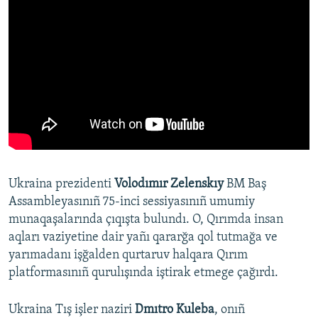
Ukraina prezidenti
Volodımır Zelenskıy
BM Baş
Assambleyasınıñ 75-inci sessiyasınıñ umumiy
munaqaşalarında çıqışta bulundı. O, Qırımda insan
aqları vaziyetine dair yañı qararğa qol tutmağa ve
yarımadanı işğalden qurtaruv halqara Qırım
platformasınıñ qurulışında iştirak etmege çağırdı.
Ukraina Tış işler naziri
Dmıtro Kuleba
, onıñ