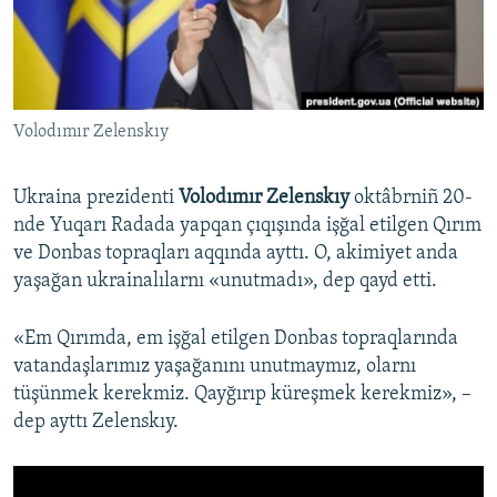
Русский
Українською
Volodımır Zelenskıy
QOŞULIÑIZ!
Ukraina prezidenti
Volodımır Zelenskıy
oktâbrniñ 20-
nde Yuqarı Radada yapqan çıqışında işğal etilgen Qırım
RFE/RS bütün saytları
ve Donbas topraqları aqqında ayttı. O, akimiyet anda
yaşağan ukrainalılarnı «unutmadı», dep qayd etti.
«Em Qırımda, em işğal etilgen Donbas topraqlarında
vatandaşlarımız yaşağanını unutmaymız, olarnı
tüşünmek kerekmiz. Qayğırıp küreşmek kerekmiz», –
dep ayttı Zelenskıy.