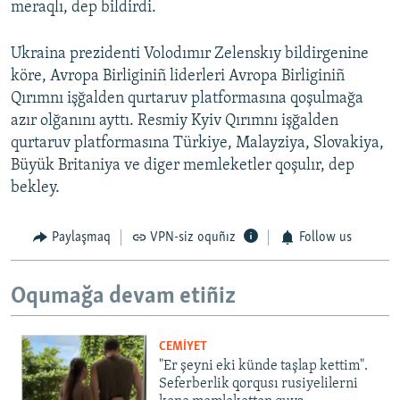
meraqlı, dep bildirdi.
Ukraina prezidenti Volodımır Zelenskıy bildirgenine
köre, Avropa Birliginiñ liderleri Avropa Birliginiñ
Qırımnı işğalden qurtaruv platformasına qoşulmağa
azır olğanını ayttı. Resmiy Kyiv Qırımnı işğalden
qurtaruv platformasına Türkiye, Malayziya, Slovakiya,
Büyük Britaniya ve diger memleketler qoşulır, dep
bekley.
Paylaşmaq
VPN-siz oquñız
Follow us
Oqumağa devam etiñiz
CEMİYET
"Er şeyni eki künde taşlap kettim".
Seferberlik qorqusı rusiyelilerni