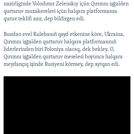
nazirliginde Volodımır Zelenskıy içün Qırımnı işğalden
qurtaruv muzakereleri içün halqara platformasını
quruv teklifi azır, dep bildirgen edi.
Bundan evel Kulebanıñ qayd etkenine köre, Ukraina,
Qırımnı işğalden qurtaruv halqara platformasınıñ
liderlerinden biri Poloniya olacaq, dek bekley. O,
Qırımnı işğalden qurtaruv meselesi boyunca halqara
meydançıq işinde Rusiyeni körmey, dep aytqan edi.