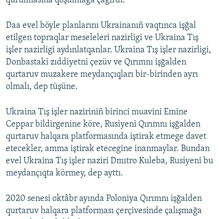
qurulmasına qoşulmağa çağırdı.
Daa evel böyle planlarını Ukrainanıñ vaqtınca işğal
etilgen topraqlar meseleleri nazirligi ve Ukraina Tış
işler nazirligi aydınlatqanlar. Ukraina Tış işler nazirligi,
Donbastaki zıddiyetni çezüv ve Qırımnı işğalden
qurtaruv muzakere meydançıqları bir-birinden ayrı
olmalı, dep tüşüne.
Ukraina Tış işler naziriniñ birinci muavini Emine
Ceppar bildirgenine köre, Rusiyeni Qırımnı işğalden
qurtaruv halqara platformasında iştirak etmege davet
etecekler, amma iştirak etecegine inanmaylar. Bundan
evel Ukraina Tış işler naziri Dmıtro Kuleba, Rusiyeni bu
meydançıqta körmey, dep ayttı.
2020 senesi oktâbr ayında Poloniya Qırımnı işğalden
qurtaruv halqara platforması çerçivesinde çalışmağa