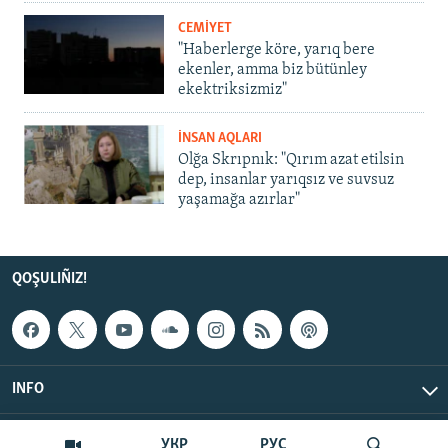
CEMİYET
"Haberlerge köre, yarıq bere
ekenler, amma biz bütünley
ekektriksizmiz"
İNSAN AQLARI
Olğa Skrıpnık: "Qırım azat etilsin
dep, insanlar yarıqsız ve suvsuz
yaşamağa azırlar"
QOŞULIÑIZ!
INFO
© Qırım.Aqiqat, 2026 | All Rights Reserved.
УКР
РУС