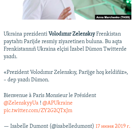
Русский
Українською
Ukraina prezidenti
Volodımır Zelenskıy
Frenkistan
QOŞULIÑIZ!
paytahtı Parijde resmiy ziyaretinen buluna. Bu aqta
Frenkistannıñ Ukraina elçisi İzabel Dümon Twitterde
yazdı.
RFE/RS bütün saytları
«Prezident Volodımır Zelenskıy, Parijge hoş keldiñiz»,
– dep yazdı Dümon.
Bienvenue à Paris Monsieur le Président
@ZelenskyyUa
!
@APUkraine
pic.twitter.com/ZY2G2QTxJm
— Isabelle Dumont (@isabelledumont)
17 июня 2019 г.