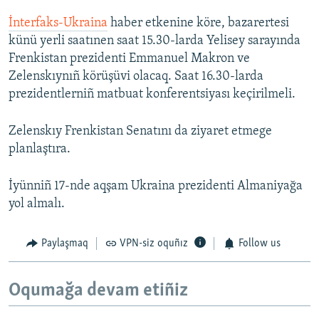
İnterfaks-Ukraina
haber etkenine köre, bazarertesi
künü yerli saatınen saat 15.30-larda Yelisey sarayında
Frenkistan prezidenti Emmanuel Makron ve
Zelenskıynıñ körüşüvi olacaq. Saat 16.30-larda
prezidentlerniñ matbuat konferentsiyası keçirilmeli.
Zelenskıy Frenkistan Senatını da ziyaret etmege
planlaştıra.
İyünniñ 17-nde aqşam Ukraina prezidenti Almaniyağa
yol almalı.
Paylaşmaq
VPN-siz oquñız
Follow us
Oqumağa devam etiñiz