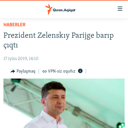
Link
açıqlığı
Esas
HABERLER
mündericege
HABERLER
Prezident Zelenskıy Parijge barıp
qaytmaq
SİYASET
Baş
çıqtı
İQTİSADİYAT
navigatsiyağa
qaytmaq
17 iyün 2019, 14:10
CEMİYET
Qıdıruvğa
MEDENİYET
Paylaşmaq
VPN-siz oquñız
qaytmaq
İNSAN AQLARI
VİDEO
SÜRET
BLOGLAR
FİKİR