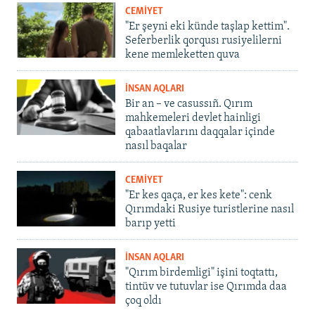
CEMİYET
"Er şeyni eki künde taşlap kettim".
Seferberlik qorqusı rusiyelilerni
kene memleketten quva
İNSAN AQLARI
Bir an – ve casussıñ. Qırım
mahkemeleri devlet hainligi
qabaatlavlarını daqqalar içinde
nasıl baqalar
CEMİYET
"Er kes qaça, er kes kete": cenk
Qırımdaki Rusiye turistlerine nasıl
barıp yetti
İNSAN AQLARI
"Qırım birdemligi" işini toqtattı,
tintüv ve tutuvlar ise Qırımda daa
çoq oldı