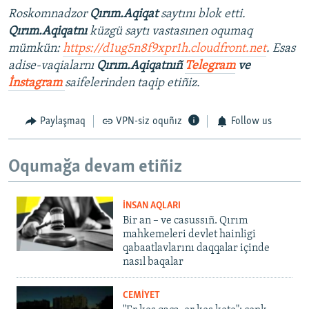
Roskomnadzor
Qırım.Aqiqat
saytını blok etti.
Qırım.Aqiqatnı
küzgü saytı vastasınen oqumaq
mümkün:
https://d1ug5n8f9xpr1h.cloudfront.net
. Esas
adise-vaqialarnı
Qırım.Aqiqatnıñ
Telegram
ve
İnstagram
saifelerinden taqip etiñiz.
Paylaşmaq
VPN-siz oquñız
Follow us
Oqumağa devam etiñiz
İNSAN AQLARI
Bir an – ve casussıñ. Qırım
mahkemeleri devlet hainligi
qabaatlavlarını daqqalar içinde
nasıl baqalar
CEMİYET