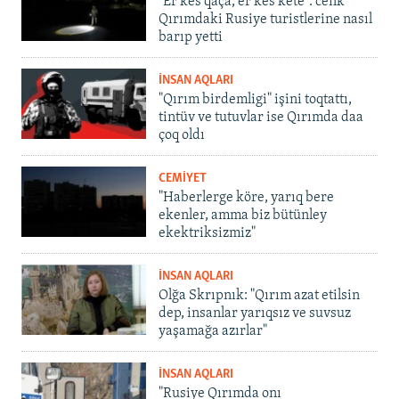
"Er kes qaça, er kes kete": cenk
Qırımdaki Rusiye turistlerine nasıl
barıp yetti
İNSAN AQLARI
"Qırım birdemligi" işini toqtattı,
tintüv ve tutuvlar ise Qırımda daa
çoq oldı
CEMİYET
"Haberlerge köre, yarıq bere
ekenler, amma biz bütünley
ekektriksizmiz"
İNSAN AQLARI
Olğa Skrıpnık: "Qırım azat etilsin
dep, insanlar yarıqsız ve suvsuz
yaşamağa azırlar"
İNSAN AQLARI
"Rusiye Qırımda onı