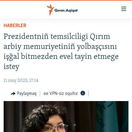
Link
açıqlığı
Esas
HABERLER
mündericege
HABERLER
Prezidentniñ temsilciligi Qırım
qaytmaq
SİYASET
Baş
arbiy memuriyetiniñ yolbaşçısını
İQTİSADİYAT
navigatsiyağa
işğal bitmezden evel tayin etmege
qaytmaq
CEMİYET
istey
Qıdıruvğa
MEDENİYET
qaytmaq
11 may 2023, 17:14
İNSAN AQLARI
Paylaşmaq
VPN-siz oquñız
VİDEO
SÜRET
BLOGLAR
FİKİR