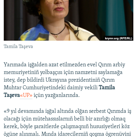
Русский
Українською
QOŞULIÑIZ!
Tamila Taşeva
Yarımada işğalden azat etilmezden evel Qırım arbiy
RFE/RS bütün saytları
memuriyetiniñ yolbaşçısı içün namzetni saylamağa
istey, dep bildirdi Ukrayına prezidentiniñ Qırım
Muhtar Cumhuriyetindeki daimiy vekili
Tamila
Taşeva
«UP»
içün yazğanlarında.
«9 yıl devamında işğal altında olğan serbest Qırımda iş
olacağı içün mütehassıslarnıñ belli bir azırlığı olmaq
kerek, böyle şaraitlerde çalışmaqnıñ hususiyetleri köz
ögüne alınmalı. Mında idarecilerniñ qoşma ögrenüvini