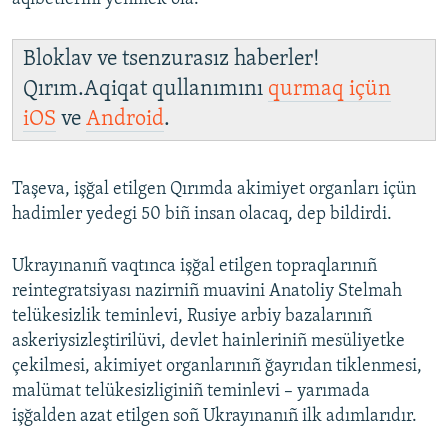
Bloklav ve tsenzurasız haberler!
Qırım.Aqiqat qullanımını
qurmaq içün
iOS
ve
Android
.
Taşeva, işğal etilgen Qırımda akimiyet organları içün
hadimler yedegi 50 biñ insan olacaq, dep bildirdi.
Ukrayınanıñ vaqtınca işğal etilgen topraqlarınıñ
reintegratsiyası nazirniñ muavini Anatoliy Stelmah
telükesizlik teminlevi, Rusiye arbiy bazalarınıñ
askeriysizleştirilüvi, devlet hainleriniñ mesüliyetke
çekilmesi, akimiyet organlarınıñ ğayrıdan tiklenmesi,
malümat telükesizliginiñ teminlevi – yarımada
işğalden azat etilgen soñ Ukrayınanıñ ilk adımlarıdır.