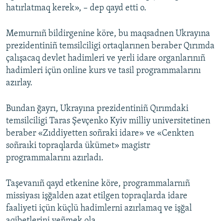
hatırlatmaq kerek», – dep qayd etti o.
Memurnıñ bildirgenine köre, bu maqsadnen Ukrayına
prezidentiniñ temsilciligi ortaqlarınen beraber Qırımda
çalışacaq devlet hadimleri ve yerli idare organlarınıñ
hadimleri içün online kurs ve tasil programmalarını
azırlay.
Bundan ğayrı, Ukrayına prezidentiniñ Qırımdaki
temsilciligi Taras Şevçenko Kyiv milliy universitetinen
beraber «Zıddiyetten soñraki idare» ve «Cenkten
soñraıki topraqlarda ükümet» magistr
programmalarını azırladı.
Taşevanıñ qayd etkenine köre, programmalarnıñ
missiyası işğalden azat etilgen topraqlarda idare
faaliyeti içün küçlü hadimlerni azırlamaq ve işğal
aqibetlerini yeñmek ola.