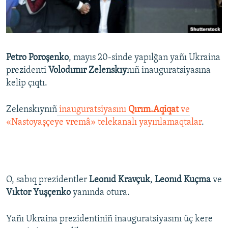
Українською
QOŞULIÑIZ!
Petro Poroşenko
, mayıs 20-sinde yapılğan yañı Ukraina
prezidenti
Volodımır Zelenskıy
nıñ inauguratsiyasına
RFE/RS bütün saytları
kelip çıqtı.
Zelenskıynıñ
inauguratsiyasını
Qırım.Aqiqat
ve
«Nastoyaşçeye vremâ» telekanalı yayınlamaqtalar
.
O, sabıq prezidentler
Leonıd Kravçuk
,
Leonıd Kuçma
ve
Vıktor Yuşçenko
yanında otura.
Yañı Ukraina prezidentiniñ inauguratsiyasını üç kere