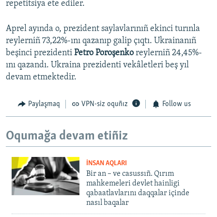
repetitsiya ete ediler.
Aprel ayında o, prezident saylavlarınıñ ekinci turınla
reylerniñ 73,22%-ını qazanıp galip çıqtı. Ukrainanıñ
beşinci prezidenti
Petro Poroşenko
reylerniñ 24,45%-
ını qazandı. Ukraina prezidenti vekâletleri beş yıl
devam etmektedir.
Paylaşmaq
VPN-siz oquñız
Follow us
Oqumağa devam etiñiz
İNSAN AQLARI
Bir an – ve casussıñ. Qırım
mahkemeleri devlet hainligi
qabaatlavlarını daqqalar içinde
nasıl baqalar