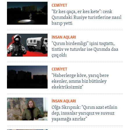
CEMİYET
"Er kes qaça, er kes kete": cenk
Qırımdaki Rusiye turistlerine nasıl
barıp yetti
İNSAN AQLARI
"Qırım birdemligi" işini toqtattı,
tintüv ve tutuvlar ise Qırımda daa
çoq oldı
CEMİYET
"Haberlerge köre, yarıq bere
ekenler, amma biz bütünley
ekektriksizmiz"
İNSAN AQLARI
Olğa Skrıpnık: "Qırım azat etilsin
dep, insanlar yarıqsız ve suvsuz
yaşamağa azırlar"