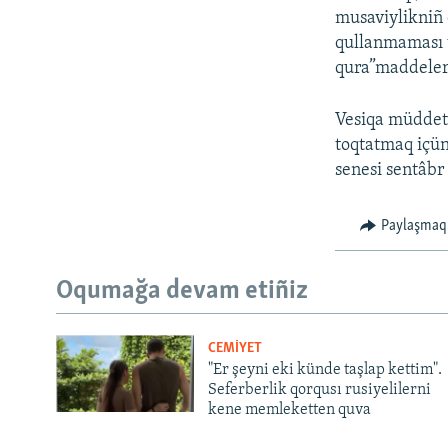
musaviylikniñ 
qullanmaması 
qura”maddeleri
Vesiqa müddeti
toqtatmaq içün
senesi sentâbr
Paylaşmaq
Oqumağa devam etiñiz
CEMİYET
"Er şeyni eki künde taşlap kettim".
Seferberlik qorqusı rusiyelilerni
kene memleketten quva