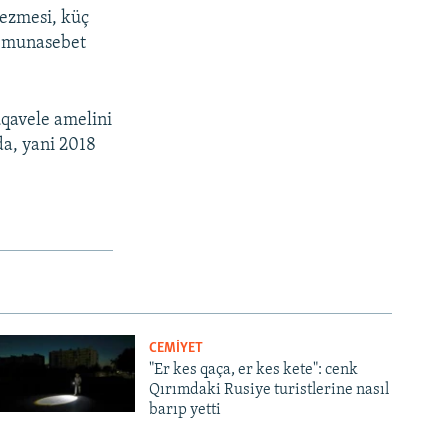
çezmesi, küç
n munasebet
uqavele amelini
da, yani 2018
CEMİYET
"Er kes qaça, er kes kete": cenk
Qırımdaki Rusiye turistlerine nasıl
barıp yetti