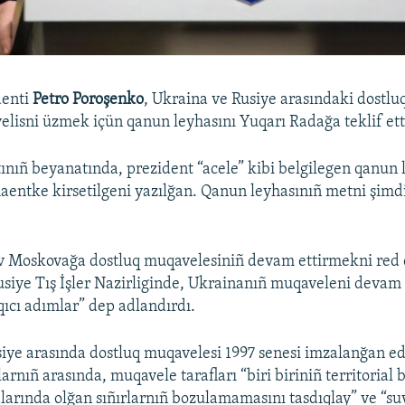
denti
Petro Poroşenko
, Ukraina ve Rusiye arasındaki dostluq,
elisni üzmek içün qanun leyhasını Yuqarı Radağa teklif ett
ınıñ beyanatında, prezident “acele” kibi belgilegen qanun
entke kirsetilgeni yazılğan. Qanun leyhasınıñ metni şimdi
v Moskovağa dostluq muqavelesiniñ devam ettirmekni red 
Rusiye Tış İşler Nazirliginde, Ukrainanıñ muqaveleni devam
qıcı adımlar” dep adlandırdı.
iye arasında dostluq muqavelesi 1997 senesi imzalanğan edi
rnıñ arasında, muqavele tarafları “biri biriniñ territorial 
alarında olğan sıñırlarnıñ bozulamamasını tasdıqlay” ve “s