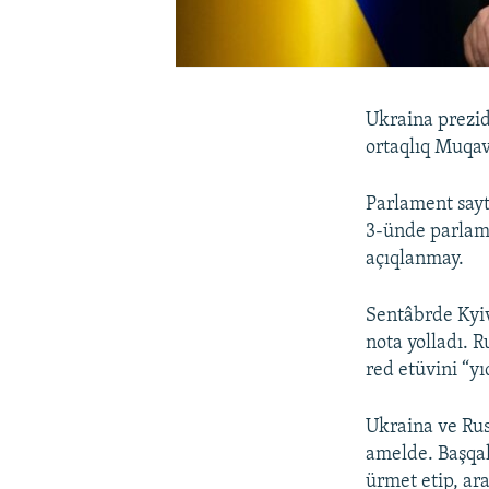
Ukraina prezi
ortaqlıq Muqav
Parlament sayt
3-ünde parlama
açıqlanmay.
Sentâbrde Kyi
nota yolladı. 
red etüvini “yı
Ukraina ve Rus
amelde. Başqala
ürmet etip, ar