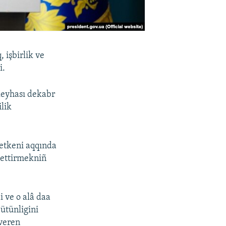
 işbirlik ve
i.
 leyhası dekabr
lik
etkeni aqqında
 ettirmekniñ
 ve o alâ daa
bütünligini
uveren