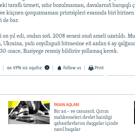
eki taraflı ürmeti, sıñır bozulmaması, davalarnıñ barışıqlı 
ve küçnen qorquzmaması printsipleri esasında biri birine
 de bar.
 on yıl edi, ondan soñ. 2008 senesi onıñ ameli uzatıldı. M
, Ukraina, yañı onyıllıqnıñ bitmesine eñ azdan 6 ay qalğan
 30-ınace, Rusiyege resmiy bildirüv yollamaq kerek.
VPN-siz oquñız
Follow us
Print
İNSAN AQLARI
Bir an – ve casussıñ. Qırım
mahkemeleri devlet hainligi
qabaatlavlarını daqqalar içinde
nasıl baqalar