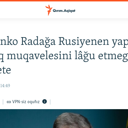
nko Radağa Rusiyenen yap
q muqavelesini lâğu etmeg
ete
14:49
VPN-siz oquñız