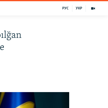
РУС
УКР
ılğan
e