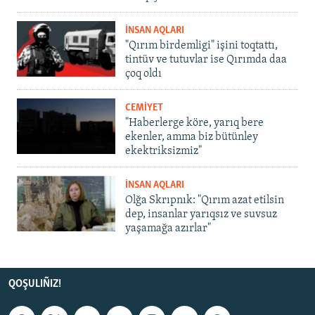
İNSAN AQLARI
"Qırım birdemligi" işini toqtattı,
tintüv ve tutuvlar ise Qırımda daa
çoq oldı
CEMİYET
"Haberlerge köre, yarıq bere
ekenler, amma biz bütünley
ekektriksizmiz"
İNSAN AQLARI
Olğa Skrıpnık: "Qırım azat etilsin
dep, insanlar yarıqsız ve suvsuz
yaşamağa azırlar"
QOŞULIÑIZ!