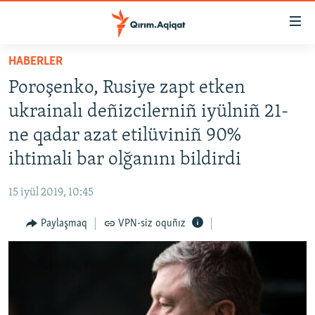
Link
açıqlığı
Esas
HABERLER
mündericege
HABERLER
Poroşenko, Rusiye zapt etken
qaytmaq
SİYASET
Baş
ukrainalı deñizcilerniñ iyülniñ 21-
İQTİSADİYAT
navigatsiyağa
ne qadar azat etilüviniñ 90%
qaytmaq
CEMİYET
ihtimali bar olğanını bildirdi
Qıdıruvğa
MEDENİYET
qaytmaq
15 iyül 2019, 10:45
İNSAN AQLARI
Paylaşmaq
VPN-siz oquñız
VİDEO
SÜRET
BLOGLAR
FİKİR