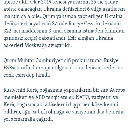
apiske aldı. Olar 2019 senesi yanvarniñ 25-ne qadar
apiste qalacaqlar. Ukraina deñizcileri 6 yılğa azatlıqtan
marum qala bile. Qırım yalısında zapt etilgen Ukraina
deñizcileri noyabrniñ 27-nde Rusiye Ceza kodeksiniñ
322-nci maddesiniñ 3-ünci qısmına istinaden (sıñırdan
qanunsız keçiş) qabaatlandı. Esir alınğan Ukraina
askerleri Moskvağa avuştırıldı.
Qırım Muhtar Cumhuriyetiniñ prokuraturası Rusiye
FSBsi tarafından zapt etilgen ukrain deñiz askerlerini
cenk esiri dep tanıdı.
Rusiyeniñ Keriç boğazında yapqanlarını bir sıra Avropa
memleketi ve ABD tenqit eteler. NATO, vaziyetni ve
Keriç boğazındaki adiselerni diqqatnen közetkenini
bildirip, ağır-sabırlı olmağa ve vaziyetniñ daa beterine
yol açmamağa çağırdı.