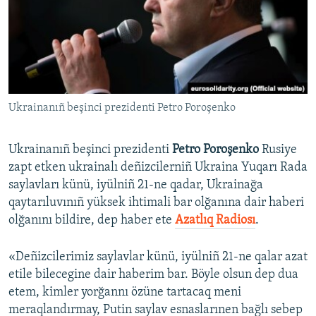
Русский
Українською
QOŞULIÑIZ!
Ukrainanıñ beşinci prezidenti Petro Poroşenko
Ukrainanıñ beşinci prezidenti
Petro Poroşenko
Rusiye
RFE/RS bütün saytları
zapt etken ukrainalı deñizcilerniñ Ukraina Yuqarı Rada
saylavları künü, iyülniñ 21-ne qadar, Ukrainağa
qaytarıluvınıñ yüksek ihtimali bar olğanına dair haberi
olğanını bildire, dep haber ete
Azatlıq Radiosı
.
«Deñizcilerimiz saylavlar künü, iyülniñ 21-ne qalar azat
etile bilecegine dair haberim bar. Böyle olsun dep dua
etem, kimler yorğannı özüne tartacaq meni
meraqlandırmay, Putin saylav esnaslarınen bağlı sebep