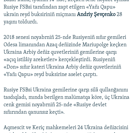
Rusiye FSBsi tarafından zapt etilgen «Yañı Qapu»
ukrain reyd buksiriniñ miçmanı
Andriy Şevçenko
28
yaşını toldurdı.
2018 senesi noyabrniñ 25-nde Rusiyeniñ sıñır gemileri
Odesa limanından Azaq deñizinde Mariupolge keçken
Ukraina Arbiy deñiz quvetleriniñ gemilerine qarşı
«açıq istilâiy areketler» kerçekleştirdi. Rusiyeniñ
«Don» sıñır kateri Ukraina Arbiy deñiz quvetleriniñ
«Yañı Qapu» reyd buksirine aselet çarptı.
Rusiye FSBsi Ukraina gemilerine qarşı silâ qullanğanını
tasdıqladı, mında berilgen malümatqa köre, üç Ukraina
cenk gemisi noyabrniñ 25-nde «Rusiye devlet
sıñırından qanunsız keçti».
Aqmescit ve Keriç mahkemeleri 24 Ukraina deñizcisini