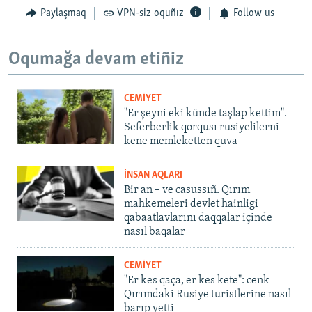
Paylaşmaq
VPN-siz oquñız
Follow us
Oqumağa devam etiñiz
CEMİYET
"Er şeyni eki künde taşlap kettim".
Seferberlik qorqusı rusiyelilerni
kene memleketten quva
İNSAN AQLARI
Bir an – ve casussıñ. Qırım
mahkemeleri devlet hainligi
qabaatlavlarını daqqalar içinde
nasıl baqalar
CEMİYET
"Er kes qaça, er kes kete": cenk
Qırımdaki Rusiye turistlerine nasıl
barıp yetti