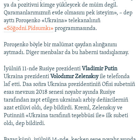
ya da pozitivni kimge yükleycek de müim degil.
Qaramanlarımıznıñ evde olmasını pek isteyim», – dep
ayttı Poroşenko «Ukraina» telekanalınıñ
«Söğodni.Pidsumkı»
programmasında.
Poroşenko böyle bir malümat qaydan alınğanını
aytmadı. Diger menbalar da bu haberni tasdıqlamay.
İyülniñ 11-nde Rusiye prezidenti
Vladimir Putin
Ukraina prezidenti
Volodımır Zelenskıy
ile telefonda
laf etti. Daa soñra Ukraina prezidentiniñ Ofisi subetniñ
esas mevzusı 2018 senesi noyabr ayında Rusiye
tarafından zapt etilgen ukrainalı arbiy deñizcilerniñ
azat etilüvi oldı, dep bildirdi. Kreml, Zelenskıy ve
Putinniñ «Ukraina tarafınıñ teşebbüsi ile» ilk subeti
oldı, dep bildirdi.
Bazar künü, iyülniñ 14-nde, keçken sene noyabr ayında