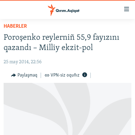
Link
açıqlığı
Esas
HABERLER
mündericege
HABERLER
Poroşenko reylerniñ 55,9 fayızını
qaytmaq
SİYASET
Baş
qazandı – Milliy ekzit-pol
İQTİSADİYAT
navigatsiyağa
qaytmaq
25 may 2014, 22:56
CEMİYET
Qıdıruvğa
MEDENİYET
Paylaşmaq
VPN-siz oquñız
qaytmaq
İNSAN AQLARI
VİDEO
SÜRET
BLOGLAR
FİKİR