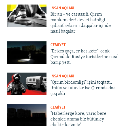
İNSAN AQLARI
Bir an – ve casussıñ. Qırım
mahkemeleri devlet hainligi
qabaatlavlarını daqqalar içinde
nasıl baqalar
CEMİYET
"Er kes qaça, er kes kete": cenk
Qırımdaki Rusiye turistlerine nasıl
barıp yetti
İNSAN AQLARI
"Qırım birdemligi" işini toqtattı,
tintüv ve tutuvlar ise Qırımda daa
çoq oldı
CEMİYET
"Haberlerge köre, yarıq bere
ekenler, amma biz bütünley
ekektriksizmiz"