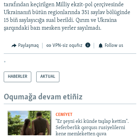
tarafından keçirilgen Milliy ekzit-pol çerçivesinde
Ukrainanıñ bütün regionlarında 351 saylav bölüginde
15 biñ saylayıcığa sual berildi. Qırım ve Ukraina
şarqındaki bazı mesken yerler sayılmadı.
Paylaşmaq
VPN-siz oquñız
Follow us
*
HABERLER
AKTUAL
Oqumağa devam etiñiz
CEMİYET
"Er şeyni eki künde taşlap kettim".
Seferberlik qorqusı rusiyelilerni
kene memleketten quva