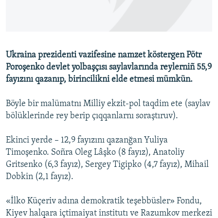
Русский
Українською
Ukraina prezidenti vazifesine namzet köstergen Pötr
QOŞULIÑIZ!
Poroşenko devlet yolbaşçısı saylavlarında reylerniñ 55,9
fayızını qazanıp, birincilikni elde etmesi mümkün.
Böyle bir malümatnı Milliy ekzit-pol taqdim ete (saylav
RFE/RS bütün saytları
bölüklerinde rey berip çıqqanlarnı soraştıruv).
Ekinci yerde – 12,9 fayızını qazanğan Yuliya
Timoşenko. Soñra Oleg Lâşko (8 fayız), Anatoliy
Gritsenko (6,3 fayız), Sergey Tigipko (4,7 fayız), Mihail
Dobkin (2,1 fayız).
«İlko Küçeriv adına demokratik teşebbüsler» Fondu,
Kiyev halqara içtimaiyat institutı ve Razumkov merkezi