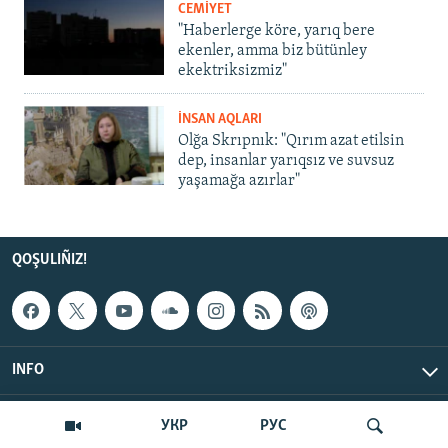
CEMİYET
"Haberlerge köre, yarıq bere
ekenler, amma biz bütünley
ekektriksizmiz"
İNSAN AQLARI
Olğa Skrıpnık: "Qırım azat etilsin
dep, insanlar yarıqsız ve suvsuz
yaşamağa azırlar"
QOŞULIÑIZ!
INFO
© Qırım.Aqiqat, 2026 | All Rights Reserved.
УКР
РУС