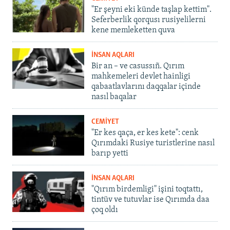
"Er şeyni eki künde taşlap kettim".
Seferberlik qorqusı rusiyelilerni
kene memleketten quva
İNSAN AQLARI
Bir an – ve casussıñ. Qırım
mahkemeleri devlet hainligi
qabaatlavlarını daqqalar içinde
nasıl baqalar
CEMİYET
"Er kes qaça, er kes kete": cenk
Qırımdaki Rusiye turistlerine nasıl
barıp yetti
İNSAN AQLARI
"Qırım birdemligi" işini toqtattı,
tintüv ve tutuvlar ise Qırımda daa
çoq oldı