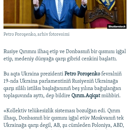
Русский
Українською
Petro Poroşenko, arhiv fotoresimi
QOŞULIÑIZ!
Rusiye Qırımnı ilhaq etip ve Donbasnıñ bir qısmını işğal
etip, medeniy dünyağa qarşı gibrid cenkini başlattı.
RFE/RS bütün saytları
Bu aqta Ukraina prezidenti
Petro Poroşenko
fevralniñ
19-nda Ukraina parlamentiniñ Rusiyeniñ Ukrainağa
qarşı silâlı istilâsı başlağanınıñ beş yılına bağışlanğan
toplaşuvında ayttı, dep bildire
Qırım.Aqiqat
mühbiri.
«Kollektiv telükesizlik sisteması bozulğan edi. Qırım
ilhaqı, Donbasnıñ bir qısmını işğal etüv Moskvanıñ tek
Ukrainağa qarşı degil, AB, şu cümleden Poloniya, ABD,