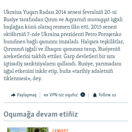
Ukraina Yuqarı Radası 2014 senesi fevralniñ 20-ni
Rusiye tarafından Qırım ve Aqyarnıñ muvaqqat işğali
başlağan künü olaraq resmen ilân etti. 2015 senesi
oktâbrniñ 7-nde Ukraina prezidenti Petro Poroşenko
bunıñnen bağlı qanunnı imzaladı. Halqara teşkilâtlar,
Qırımnıñ işğali ve ilhaqını qanunsız tanıp, Rusiyeniñ
areketlerini takbih ettiler. Ğarp devletleri bir sıra
iqtisadiy sanktsiyalarnı qullandı. Rusiye, yarımadanı
işğal etkenini inkâr etip, buña «tarihiy adaletniñ
tiklenmesi», dey.
Paylaşmaq
VPN-siz oquñız
Follow us
Oqumağa devam etiñiz
CEMİYET