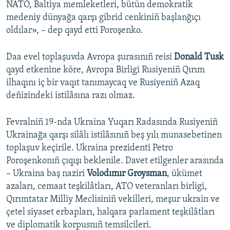
NATO, Baltiya memleketleri, bütün demokratik
medeniy dünyağa qarşı gibrid cenkiniñ başlanğıçı
oldılar», – dep qayd etti Poroşenko.
Daa evel toplaşuvda Avropa şurasınıñ reisi
Donald Tusk
qayd etkenine köre, Avropa Birligi Rusiyeniñ Qırım
ilhaqını iç bir vaqıt tanımaycaq ve Rusiyeniñ Azaq
deñizindeki istilâsına razı olmaz.
Fevralniñ 19-nda Ukraina Yuqarı Radasında Rusiyeniñ
Ukrainağa qarşı silâlı istilâsınıñ beş yılı munasebetinen
toplaşuv keçirile. Ukraina prezidenti Petro
Poroşenkonıñ çıqışı beklenile. Davet etilgenler arasında
– Ukraina baş naziri
Volodımır Groysman
, ükümet
azaları, cemaat teşkilâtları, ATO veteranları birligi,
Qırımtatar Milliy Meclisiniñ vekilleri, meşur ukrain ve
çetel siyaset erbapları, halqara parlament teşkilâtları
ve diplomatik korpusnıñ temsilcileri.