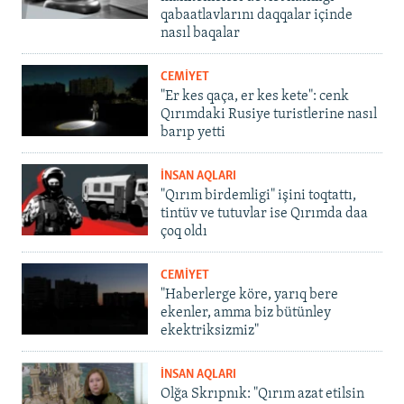
qabaatlavlarını daqqalar içinde
nasıl baqalar
CEMİYET
"Er kes qaça, er kes kete": cenk
Qırımdaki Rusiye turistlerine nasıl
barıp yetti
İNSAN AQLARI
"Qırım birdemligi" işini toqtattı,
tintüv ve tutuvlar ise Qırımda daa
çoq oldı
CEMİYET
"Haberlerge köre, yarıq bere
ekenler, amma biz bütünley
ekektriksizmiz"
İNSAN AQLARI
Olğa Skrıpnık: "Qırım azat etilsin