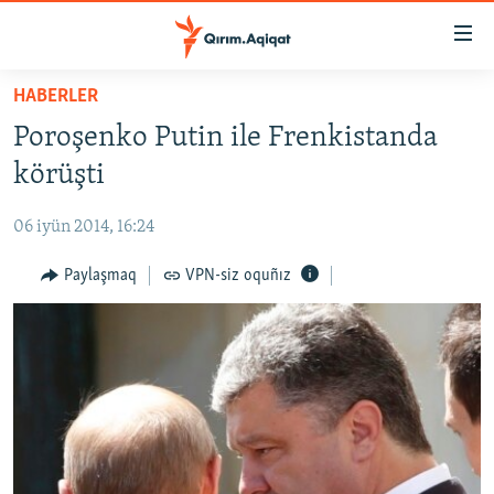
Link
açıqlığı
Esas
HABERLER
mündericege
HABERLER
Poroşenko Putin ile Frenkistanda
qaytmaq
SİYASET
Baş
körüşti
İQTİSADİYAT
navigatsiyağa
qaytmaq
06 iyün 2014, 16:24
CEMİYET
Qıdıruvğa
MEDENİYET
Paylaşmaq
VPN-siz oquñız
qaytmaq
İNSAN AQLARI
VİDEO
SÜRET
BLOGLAR
FİKİR