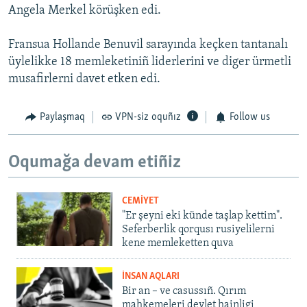
Angela Merkel körüşken edi.
Fransua Hollande Benuvil sarayında keçken tantanalı
üylelikke 18 memleketiniñ liderlerini ve diger ürmetli
musafirlerni davet etken edi.
Paylaşmaq
VPN-siz oquñız
Follow us
Oqumağa devam etiñiz
CEMİYET
"Er şeyni eki künde taşlap kettim".
Seferberlik qorqusı rusiyelilerni
kene memleketten quva
İNSAN AQLARI
Bir an – ve casussıñ. Qırım
mahkemeleri devlet hainligi