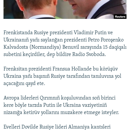
Русский
Українською
Frenkistanda Rusiye prezidenti Vladimir Putin ve
QOŞULIÑIZ!
Ukrainanıñ yañı saylanğan prezidenti Petro Poroşenko
Kalvadosta (Normandiya) Benuvil sarayında 15 daqiqalı
subetini keçirdiler, dep bildire Radio Svoboda.
RFE/RS bütün saytları
Frenksitan prezidenti Fransua Hollande bu körüşüv
Ukraina yañı başınıñ Rusiye tarafından tanıluvına yol
açacağını qayd ete.
Avropa liderleri Qırımnıñ koşuluvından soñ birinci
kere böyle tarzda Putin ile Ukraina vaziyetiniñ
nizamğa ketirüv yollarını muzakere etmege isteyler.
Evelleri Dovilde Rusiye lideri Almaniya kantsleri