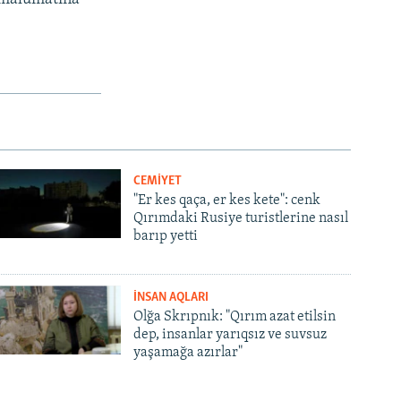
CEMİYET
"Er kes qaça, er kes kete": cenk
Qırımdaki Rusiye turistlerine nasıl
barıp yetti
İNSAN AQLARI
Olğa Skrıpnık: "Qırım azat etilsin
dep, insanlar yarıqsız ve suvsuz
yaşamağa azırlar"