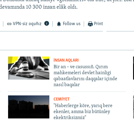
 devamında 10 300 insan elâk oldı.
VPN-siz oquñız
Follow us
Print
İNSAN AQLARI
Bir an – ve casussıñ. Qırım
mahkemeleri devlet hainligi
qabaatlavlarını daqqalar içinde
nasıl baqalar
CEMİYET
"Haberlerge köre, yarıq bere
ekenler, amma biz bütünley
ekektriksizmiz"