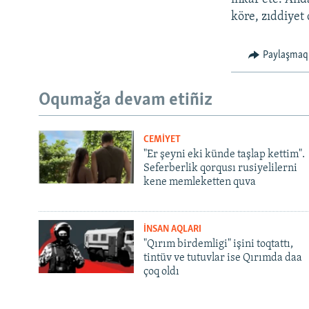
köre, zıddiyet
Paylaşmaq
Oqumağa devam etiñiz
CEMİYET
"Er şeyni eki künde taşlap kettim".
Seferberlik qorqusı rusiyelilerni
kene memleketten quva
İNSAN AQLARI
"Qırım birdemligi" işini toqtattı,
tintüv ve tutuvlar ise Qırımda daa
çoq oldı
Русский