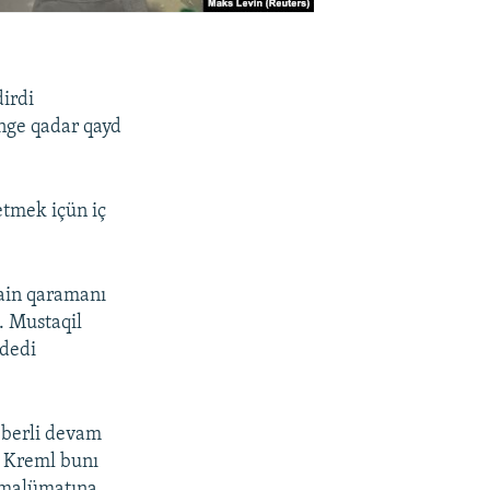
dirdi
nge qadar qayd
etmek içün iç
ain qaramanı
z. Mustaqil
 dedi
n berli devam
. Kreml bunı
M malümatına