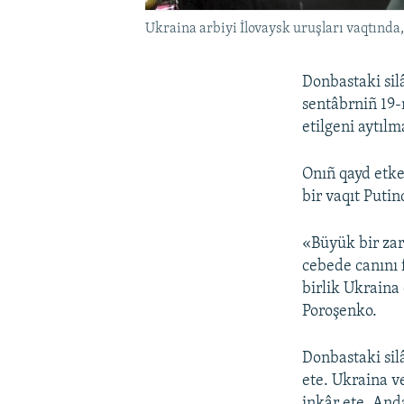
Ukraina arbiyi İlovaysk uruşları vaqtında,
Donbastaki silâ
sentâbrniñ 19-
etilgeni aytılm
Onıñ qayd etke
bir vaqıt Puti
«Büyük bir za
cebede canını f
birlik Ukraina
Poroşenko.
Donbastaki sil
ete. Ukraina v
inkâr ete. And