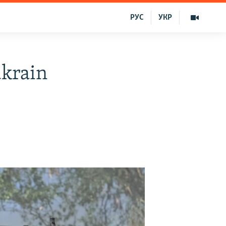
РУС
УКР
ukrain