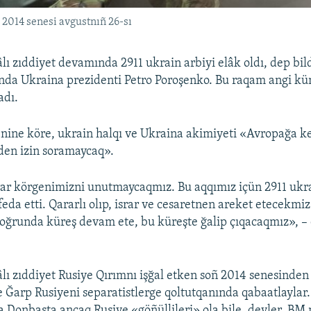
 2014 senesi avgustnıñ 26-sı
lı zıddiyet devamında 2911 ukrain arbiyi elâk oldı, dep bil
nda Ukraina prezidenti Petro Poroşenko. Bu raqam angi kü
adı.
nine köre, ukrain halqı ve Ukraina akimiyeti «Avropağa k
nden izin soramaycaq».
rar körgenimizni unutmaycaqmız. Bu aqqımız içün 2911 ukr
eda etti. Qararlı olıp, israr ve cesaretnen areket etecekmi
 oğrunda küreş devam ete, bu küreşte ğalip çıqacaqmız», –
âlı zıddiyet Rusiye Qırımnı işğal etken soñ 2014 senesinde
e Ğarp Rusiyeni separatistlerge qoltutqanında qabaatlaylar
a Donbasta ancaq Rusiye «göñüllileri» ola bile, deyler. B