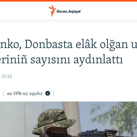
nko, Donbasta elâk olğan 
riniñ sayısını aydınlattı
 10:10
VPN-siz oquñız