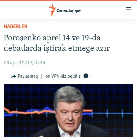
Link
açıqlığı
Esas
HABERLER
mündericege
HABERLER
Poroşenko aprel 14 ve 19-da
qaytmaq
SİYASET
Baş
debatlarda iştirak etmege azır
İQTİSADİYAT
navigatsiyağa
qaytmaq
09 aprel 2019, 10:46
CEMİYET
Qıdıruvğa
MEDENİYET
Paylaşmaq
VPN-siz oquñız
qaytmaq
İNSAN AQLARI
VİDEO
SÜRET
BLOGLAR
FİKİR