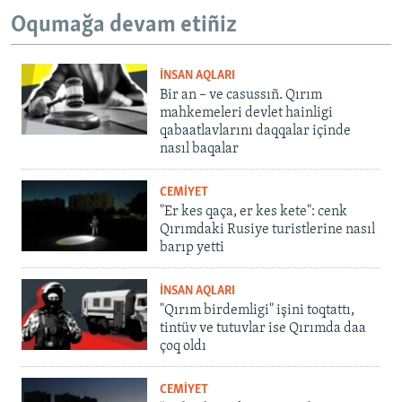
Oqumağa devam etiñiz
İNSAN AQLARI
Bir an – ve casussıñ. Qırım
mahkemeleri devlet hainligi
qabaatlavlarını daqqalar içinde
nasıl baqalar
CEMİYET
"Er kes qaça, er kes kete": cenk
Qırımdaki Rusiye turistlerine nasıl
barıp yetti
İNSAN AQLARI
"Qırım birdemligi" işini toqtattı,
tintüv ve tutuvlar ise Qırımda daa
çoq oldı
CEMİYET