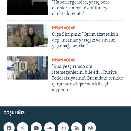
"Haberlerge köre, yarıq bere
ekenler, amma biz bütünley
ekektriksizmiz"
İNSAN AQLARI
Olğa Skrıpnık: "Qırım azat etilsin
dep, insanlar yarıqsız ve suvsuz
yaşamağa azırlar"
İNSAN AQLARI
"Rusiye Qırımda onı
istemegenlerini bile edi". Rusiye
Federatsiyasınıñ Qırımdaki cenkke
qarşı narazılıqlarnen küreşi
aqqında
QOŞULIÑIZ!