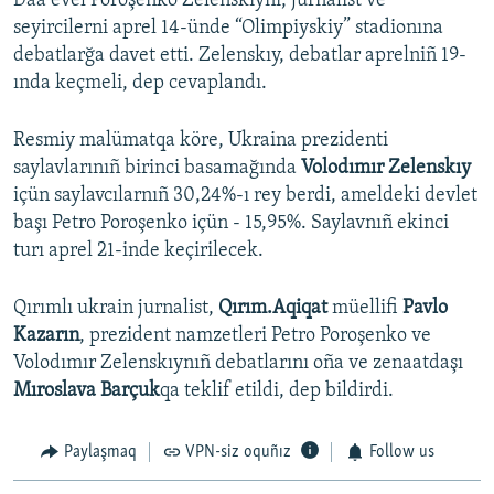
Daa evel Poroşenko Zelenskıynı, jurnalist ve
seyircilerni aprel 14-ünde “Olimpiyskiy” stadionına
debatlarğa davet etti. Zelenskıy, debatlar aprelniñ 19-
ında keçmeli, dep cevaplandı.
Resmiy malümatqa köre, Ukraina prezidenti
saylavlarınıñ birinci basamağında
Volodımır Zelenskıy
içün saylavcılarnıñ 30,24%-ı rey berdi, ameldeki devlet
başı Petro Poroşenko içün - 15,95%. Saylavnıñ ekinci
turı aprel 21-inde keçirilecek.
Qırımlı ukrain jurnalist,
Qırım.Aqiqat
müellifi
Pavlo
Kazarın
, prezident namzetleri Petro Poroşenko ve
Volodımır Zelenskıynıñ debatlarını oña ve zenaatdaşı
Mıroslava Barçuk
qa teklif etildi, dep bildirdi.
Paylaşmaq
VPN-siz oquñız
Follow us