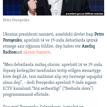
Русский
Українською
Petro Poroşenko
QOŞULIÑIZ!
Ukraina prezidenti namzeti, ameldeki devlet başı
Petro
Poroşenko
, aprelniñ 14 ve 19-ında debatlarda iştirak
etmege azır olğanını bildire, dep haber ete
Azatlıq
RFE/RS bütün saytları
Radiosı
nıñ
ukrain hızmeti
.
“Men debatlarda mıtlaq olurım: aprelniñ 14 ve 19-ında.
Siyasiy keñeşçiler tarafından tertip etilgen stenariyge
köre degil de, tam malümat alıp rey bermege uquqıñız
olsun dep”, - dedi Poroşenko aprelniñ 9-inde aqşam
ICTV kanalınıñ “Söz serbestligi” (“Svoboda slova”)
programmasınıñ efirinde.