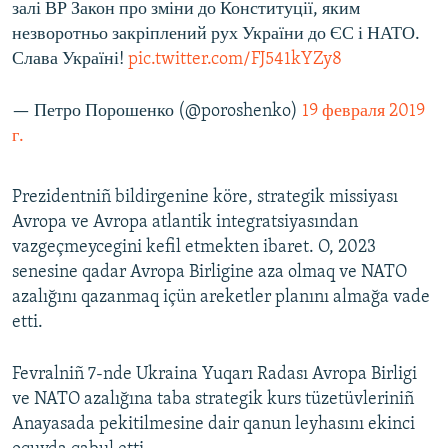
залі ВР Закон про зміни до Конституції, яким
незворотньо закріплений рух України до ЄС і НАТО.
Слава Україні!
pic.twitter.com/FJ541kYZy8
— Петро Порошенко (@poroshenko)
19 февраля 2019
г.
Prezidentniñ bildirgenine köre, strategik missiyası
Avropa ve Avropa atlantik integratsiyasından
vazgeçmeycegini kefil etmekten ibaret. O, 2023
senesine qadar Avropa Birligine aza olmaq ve NATO
azalığını qazanmaq içün areketler planını almağa vade
etti.
Fevralniñ 7-nde Ukraina Yuqarı Radası Avropa Birligi
ve NATO azalığına taba strategik kurs tüzetüvleriniñ
Anayasada pekitilmesine dair qanun leyhasını ekinci