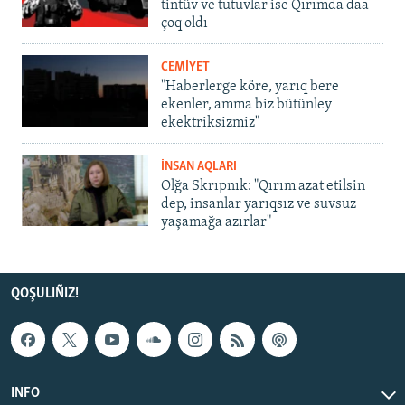
tintüv ve tutuvlar ise Qırımda daa
çoq oldı
CEMİYET
"Haberlerge köre, yarıq bere
ekenler, amma biz bütünley
ekektriksizmiz"
İNSAN AQLARI
Olğa Skrıpnık: "Qırım azat etilsin
dep, insanlar yarıqsız ve suvsuz
yaşamağa azırlar"
QOŞULIÑIZ!
INFO