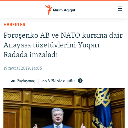
Link
açıqlığı
Esas
HABERLER
mündericege
HABERLER
Poroşenko AB ve NATO kursına dair
qaytmaq
SİYASET
Baş
Anayasa tüzetüvlerini Yuqarı
İQTİSADİYAT
navigatsiyağa
Radada imzaladı
qaytmaq
CEMİYET
Qıdıruvğa
19 fevral 2019, 14:05
MEDENİYET
qaytmaq
Paylaşmaq
VPN-siz oquñız
İNSAN AQLARI
VİDEO
SÜRET
BLOGLAR
FİKİR