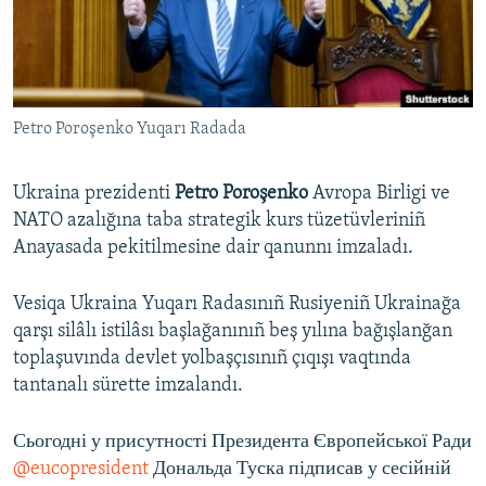
Русский
Українською
Petro Poroşenko Yuqarı Radada
QOŞULIÑIZ!
Ukraina prezidenti
Petro Poroşenko
Avropa Birligi ve
NATO azalığına taba strategik kurs tüzetüvleriniñ
RFE/RS bütün saytları
Anayasada pekitilmesine dair qanunnı imzaladı.
Vesiqa Ukraina Yuqarı Radasınıñ Rusiyeniñ Ukrainağa
qarşı silâlı istilâsı başlağanınıñ beş yılına bağışlanğan
toplaşuvında devlet yolbaşçısınıñ çıqışı vaqtında
tantanalı sürette imzalandı.
Сьогодні у присутності Президента Європейської Ради
@eucopresident
Дональда Туска підписав у сесійній