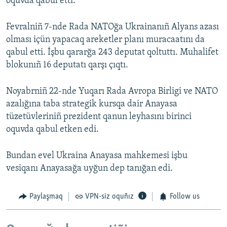
oquvda qabul etti.
Fevralniñ 7-nde Rada NATOğa Ukrainanıñ Alyans azası
olması içün yapacaq areketler planı muracaatını da
qabul etti. İşbu qararğa 243 deputat qoltuttı. Muhalifet
blokunıñ 16 deputatı qarşı çıqtı.
Noyabrniñ 22-nde Yuqarı Rada Avropa Birligi ve NATO
azalığına taba strategik kursqa dair Anayasa
tüzetüvleriniñ prezident qanun leyhasını birinci
oquvda qabul etken edi.
Bundan evel Ukraina Anayasa mahkemesi işbu
vesiqanı Anayasağa uyğun dep tanığan edi.
Paylaşmaq
VPN-siz oquñız
Follow us