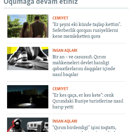
Oqumağa devam etiñiz
CEMİYET
"Er şeyni eki künde taşlap kettim".
Seferberlik qorqusı rusiyelilerni
kene memleketten quva
İNSAN AQLARI
Bir an – ve casussıñ. Qırım
mahkemeleri devlet hainligi
qabaatlavlarını daqqalar içinde
nasıl baqalar
CEMİYET
"Er kes qaça, er kes kete": cenk
Qırımdaki Rusiye turistlerine nasıl
barıp yetti
İNSAN AQLARI
"Qırım birdemligi" işini toqtattı,